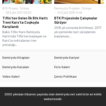
BTK Projesi
,
Türkiye
Demiryolu Projeleri
,
Türkiye
28 Eylül 2017 09:00
24 Eylül 2016 14:48
Tiflis’ten Gelen İlk Btk Hattı
BTK Projesinde Çalışmalar
Treni Kars’ta Coşkuyla
Sürüyor
Karşılandı
2016 yılı sonunda bitirilmesi, 2017
Bakü-Tiflis-Kars Demiryolu
yılı içerisinde test sürüşlerinin
Hattı’nda Tiflis’ten başlayan ve
başlaması...
Kars’ta noktalanan tren
yolculuğu...
Demiryolu Kitapları
Demiryolu Kariyer
Demiryolu Kazaları
Foto Galeri
Video Galeri
Çerez Politikası
2002 yılından itibaren yayında olan demiryolu.net sektörün en köklü
websitesidir.