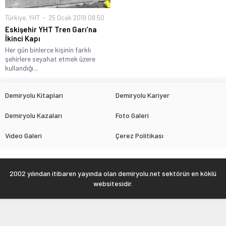
Türkiye
,
YHT
25 Ocak 2019 08:50
Eskişehir YHT Tren Garı’na
İkinci Kapı
Her gün binlerce kişinin farklı
şehirlere seyahat etmek üzere
kullandığı...
Demiryolu Kitapları
Demiryolu Kariyer
Demiryolu Kazaları
Foto Galeri
Video Galeri
Çerez Politikası
2002 yılından itibaren yayında olan demiryolu.net sektörün en köklü
websitesidir.