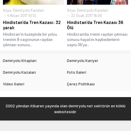
Asya
,
Demiryolu Kazaları
Asya
,
Demiryolu Kazaları
4 Nisan 2017 10:12
22 Ocak 2017 16:06
Hindistan’da Tren Kazası: 32
Hindistan’da Tren Kazası 36
yaralı
Ölü
Hindistan'ın kuzeyinde bir yolcu
Hindistan’da trenin raydan çıkması
treninin 8 vagonunun raydan
sonucu hayatını kaybedenlerin
çıkması sonucu...
sayısı 36’ya...
Demiryolu Kitapları
Demiryolu Kariyer
Demiryolu Kazaları
Foto Galeri
Video Galeri
Çerez Politikası
2002 yılından itibaren yayında olan demiryolu.net sektörün en köklü
websitesidir.