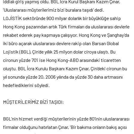
iddialı giriş yapmış oldu. BGL İcra Kurul Başkanı Kazım Çınar,
‘Uluslararası müşterilerimiz bizi buralara taşıdı’ dedi.
LOJİSTİK sektöründe 900 milyar dolarlık bir büyüklüğe sahip
Hong Kong pazarından artık Türk firmaları da uluslararası devlerle
rekabet ederek pay kapmaya çalışıyor. Hong Kong ve Şanghay’da
iki büro açarak uluslararası devlere rakip olan Barsan Global
Lojistik (BGL), Çin’de yıllık 25 milyon dolar ciroya ulaştı. Bu
cironun yüzde 70’i ise Hong Kong-ABD arasındaki ticaretten
oluştu. BGL İcra Kurulu Başkanı Kazım Çınar, Çin’deki cironun bu
yıl sonunda yüzde 20, 2006 yılında da yüzde 30 daha artmasını
hedeflediklerini söyledi.
MÜŞTERİLERİMİZ BİZİ TAŞIDI:
BGL’nin hizmet verdiği müşterilerinin yüzde 80’inin uluslarararası
firmalar olduğunu hatırlatan Çınar, ‘Bir bakıma onların bakış açısı