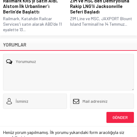
Railmark KRS’yi Satın Aldı,
ZIM ve MSC’den Demiryoluna
Alstom İlk Urbanliner’ı
Rakip LNG’li Jacksonville
Berlin’de Başlattı
Seferi Başladı
Railmark, Katahdin Railcar
ZIM Line ve MSC, JAXPORT Blount
Services'i satın alarak ABD'de 11
Island Terminali'ne 14 Temmuz...
eyalette 13...
YORUMLAR
Henüz yorum yapılmamış. İlk yorumu yukarıdaki form aracılığıyla siz