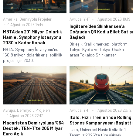
Amerika
,
Demiryolu Projeleri
Avrupa
,
YHT
1 Ağustos 2026 18:19
4 Ağustos 2026 14:14
İngiltere’den Shinkansen’a
MBTA’dan 201 Milyon Dolarlık
Doğrudan QR Kodlu Bilet Satışı
Hamle: Symphony İstasyonu
Başladı
2030’a Kadar Kapalı
Birleşik Krallık merkezli platform,
MBTA, Symphony İstasyonu'nu
Tokyo–Kyoto ve Tokyo–Osaka
150,8 milyon dolarlık erişilebilirlik
arası Tōkaidō Shinkansen...
projesi için 2030...
Avrupa
,
Demiryolu Projeleri
Avrupa
,
YHT
1 Ağustos 2026 20:12
1 Ağustos 2026 22:17
Italo, Hızlı Trenlerinde Rolling
Macaristan Demiryoluna %64
Stones Kampanyasını Başlattı
Destek: TEN-T’te 205 Milyar
Italo, Universal Music Italia ile 1
Euro Açık
Temmuz 2025'te tüm yüksek...