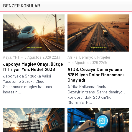
BENZER KONULAR
Asya
,
YHT
5 Ağustos 2026 22:13
Afrika
,
Demiryolu Projeleri
3 Ağustos 2026 22:15
Japonya Maglev Onayı: Bütçe
11 Trilyon Yen, Hedef 2036
AfDB, Cezayir Demiryoluna
878 Milyon Dolar Finansmanı
Japonya'da Shizuoka Valisi
Onayladı
Yasutomo Suzuki, Chuo
Shinkansen maglev hattının
Afrika Kalkınma Bankası,
inşaatını...
Cezayir'in trans-Sahra demiryolu
koridorundaki 230 km'lik
Ghardaïa–El...