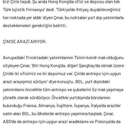
bizi Çin’e taşıdı. Şu anda Hong Kong’da ofisi ve deposu olan tek
Türk lojistik firmasıyız’ dedi. ‘Türkiye’de ihtiyaç duyabileceğimiz
her noktada yer aldık’ diyen Çınar, bu noktaları yurt dışı yatırımlarla
desteklemeleri gerektiğini belirtti.
ÇİN’DE ARAZİ ARIYOR:
Avrupa’daki 11 noktadaki yatırımlarının 7’sinin kendi malı olduğunu
söyleyen Çınar, ‘Biri Hong Kong’da, diğeri Şanghay’da olmak üzere
Çin’de iki ofisimiz ve iki depomuz var. Çin’de antrepo için uygun
arazi arayışımız sürüyor’ diye konuştu. BGL, yurt dışındaki
yatırımlarını öncelikle tüm antrepo ve şubelerini öz malı yapmaya
yönelik olarak sürdürüyor. Öncelikle yurtdışında bürolarının
bulunduğu Fransa, Almanya, İngiltere, İspanya, İtalya’da araziler
satın alan BGL, bu ülkelerde antrepo yapımına başladı. Çınar,
ABD’de de antrepo için uygun arazi aradıklarını ve Polonya’da da