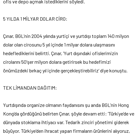
ofis ve depo açmak istediklerini söyledi.
5 YILDA 1 MİLYAR DOLAR CİRO:
Çınar, BGL’nin 2004 yılında yurtiçi ve yurtdışı toplam 140 milyon
dolar olan cirosunu 5 yıl içinde 1 milyar dolara ulaşmasını
hedeflediklerini belirtti. Çınar, ‘Yurt dışındaki ofislerimizin
cirolarını 50’şer milyon dolara getirirsek bu hedefimizi
önümüzdeki bırkaç yıl içinde gerçekleştirebiliriz’ diye konuştu.
TEK LİMANDAN DAĞITIM:
Yurtdışında organize olmanın faydanısını şu anda BGL’nin Hong
Kong’da gördüğünü belirten Çınar, şöyle devam etti: ‘Türkiye’de ve
dünyada stoklama ihtiyacı var. Tedarik zinciri yönetimi giderek
büyüyor. Türkiye’den ihracat yapan firmaların ürünlerini alıyoruz,