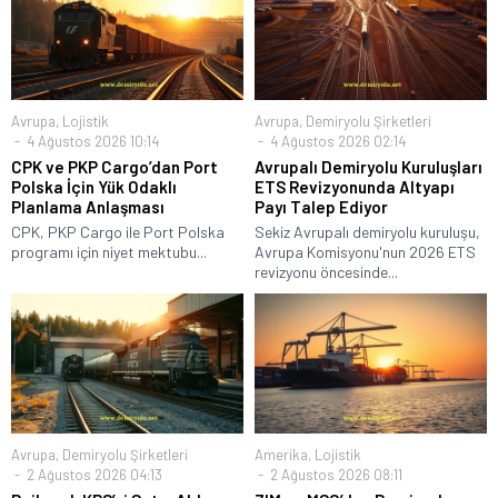
Avrupa
,
Lojistik
Avrupa
,
Demiryolu Şirketleri
4 Ağustos 2026 10:14
4 Ağustos 2026 02:14
CPK ve PKP Cargo’dan Port
Avrupalı Demiryolu Kuruluşları
Polska İçin Yük Odaklı
ETS Revizyonunda Altyapı
Planlama Anlaşması
Payı Talep Ediyor
CPK, PKP Cargo ile Port Polska
Sekiz Avrupalı demiryolu kuruluşu,
programı için niyet mektubu...
Avrupa Komisyonu'nun 2026 ETS
revizyonu öncesinde...
Avrupa
,
Demiryolu Şirketleri
Amerika
,
Lojistik
2 Ağustos 2026 04:13
2 Ağustos 2026 08:11