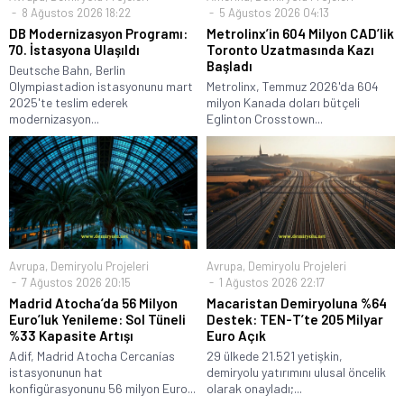
8 Ağustos 2026 18:22
5 Ağustos 2026 04:13
DB Modernizasyon Programı:
Metrolinx’in 604 Milyon CAD’lik
70. İstasyona Ulaşıldı
Toronto Uzatmasında Kazı
Başladı
Deutsche Bahn, Berlin
Olympiastadion istasyonunu mart
Metrolinx, Temmuz 2026'da 604
2025'te teslim ederek
milyon Kanada doları bütçeli
modernizasyon...
Eglinton Crosstown...
Avrupa
,
Demiryolu Projeleri
Avrupa
,
Demiryolu Projeleri
7 Ağustos 2026 20:15
1 Ağustos 2026 22:17
Madrid Atocha’da 56 Milyon
Macaristan Demiryoluna %64
Euro’luk Yenileme: Sol Tüneli
Destek: TEN-T’te 205 Milyar
%33 Kapasite Artışı
Euro Açık
Adif, Madrid Atocha Cercanías
29 ülkede 21.521 yetişkin,
istasyonunun hat
demiryolu yatırımını ulusal öncelik
konfigürasyonunu 56 milyon Euro...
olarak onayladı;...