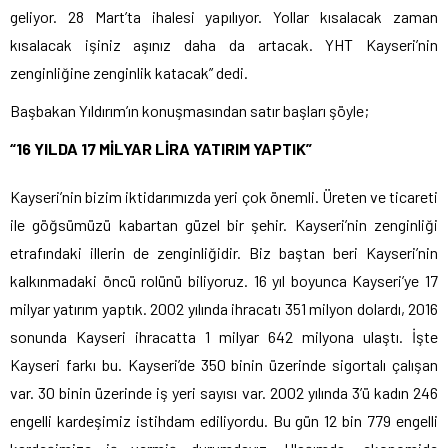
geliyor. 28 Mart’ta ihalesi yapılıyor. Yollar kısalacak zaman
kısalacak işiniz aşınız daha da artacak. YHT Kayseri’nin
zenginliğine zenginlik katacak” dedi.
Başbakan Yıldırım’ın konuşmasından satır başları şöyle;
“16 YILDA 17 MİLYAR LİRA YATIRIM YAPTIK”
Kayseri’nin bizim iktidarımızda yeri çok önemli. Üreten ve ticareti
ile göğsümüzü kabartan güzel bir şehir. Kayseri’nin zenginliği
etrafındaki illerin de zenginliğidir. Biz baştan beri Kayseri’nin
kalkınmadaki öncü rolünü biliyoruz. 16 yıl boyunca Kayseri’ye 17
milyar yatırım yaptık. 2002 yılında ihracatı 351 milyon dolardı, 2016
sonunda Kayseri ihracatta 1 milyar 642 milyona ulaştı. İşte
Kayseri farkı bu. Kayseri’de 350 binin üzerinde sigortalı çalışan
var. 30 binin üzerinde iş yeri sayısı var. 2002 yılında 3’ü kadın 246
engelli kardeşimiz istihdam ediliyordu. Bu gün 12 bin 779 engelli