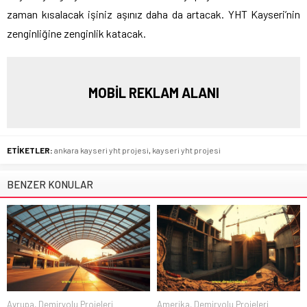
zaman kısalacak işiniz aşınız daha da artacak. YHT Kayseri’nin
zenginliğine zenginlik katacak.
MOBİL REKLAM ALANI
ETİKETLER:
ankara kayseri yht projesi
,
kayseri yht projesi
BENZER KONULAR
Avrupa
,
Demiryolu Projeleri
Amerika
,
Demiryolu Projeleri