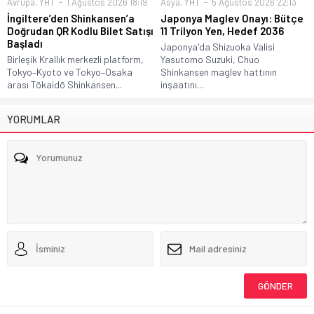
Avrupa
,
YHT
1 Ağustos 2026 18:19
Asya
,
YHT
5 Ağustos 2026 22:13
İngiltere’den Shinkansen’a
Japonya Maglev Onayı: Bütçe
Doğrudan QR Kodlu Bilet Satışı
11 Trilyon Yen, Hedef 2036
Başladı
Japonya'da Shizuoka Valisi
Birleşik Krallık merkezli platform,
Yasutomo Suzuki, Chuo
Tokyo–Kyoto ve Tokyo–Osaka
Shinkansen maglev hattının
arası Tōkaidō Shinkansen...
inşaatını...
YORUMLAR