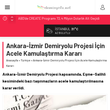
ABD’de CREATE Programı 72,4 Milyon Dolarlık Alt Geçidi
Başlattı
İSTANBUL
31°C
Ukrayna’da Yolcu Trenine İHA Saldırısı: Zamanında Tahliye
AZ BULUTLU
Faciayı Önledi
DB Modernizasyon Programı: 70. İstasyona Ulaşıldı
Ankara-İzmir Demiryolu Projesi İçin
GB Railfreight İngiltere’de Lider, Class 99’lar 2026’da Yolda
Acele Kamulaştırma Kararı
Wabtec Brezilya’da 1 Milyar Real’lik PTC Anlaşmasını 2031’e
Anasayfa
»
Türkiye
»
Ankara-İzmir Demiryolu Projesi İçin Acele Kamulaştırma
Kadar Tamamlayacak
Kararı
Ankara-İzmir Demiryolu Projesi kapsamında, Eşme-Salihli
kesimindeki bazı taşınmazların acele kamulaştırılmasına
karar verildi.