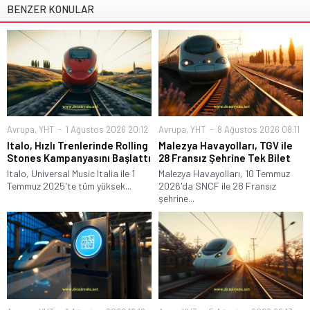
BENZER KONULAR
Avrupa
,
YHT
1 Ağustos 2026 20:12
Avrupa
,
YHT
8 Ağustos 2026 08:11
Italo, Hızlı Trenlerinde Rolling
Malezya Havayolları, TGV ile
Stones Kampanyasını Başlattı
28 Fransız Şehrine Tek Bilet
Italo, Universal Music Italia ile 1
Malezya Havayolları, 10 Temmuz
Temmuz 2025'te tüm yüksek...
2026'da SNCF ile 28 Fransız
şehrine...