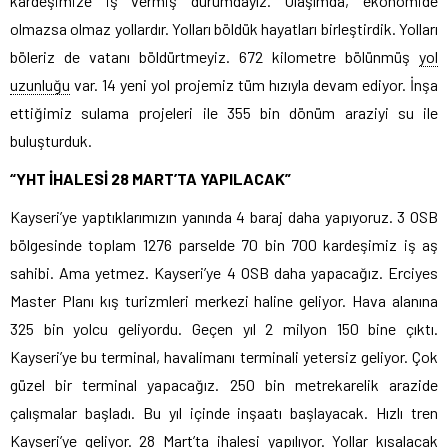
kardeşimize iş vermiş durumdayız. Ulaşımda, ekonomide
olmazsa olmaz yollardır. Yolları böldük hayatları birleştirdik. Yolları
böleriz de vatanı böldürtmeyiz. 672 kilometre bölünmüş
yol
uzunluğu
var. 14 yeni yol projemiz tüm hızıyla devam ediyor. İnşa
ettiğimiz sulama projeleri ile 355 bin dönüm araziyi su ile
buluşturduk.
“YHT İHALESİ 28 MART’TA YAPILACAK”
Kayseri’ye yaptıklarımızın yanında 4 baraj daha yapıyoruz. 3 OSB
bölgesinde toplam 1276 parselde 70 bin 700 kardeşimiz iş aş
sahibi. Ama yetmez. Kayseri’ye 4 OSB daha yapacağız. Erciyes
Master Planı kış turizmleri merkezi haline geliyor. Hava alanına
325 bin yolcu geliyordu. Geçen yıl 2 milyon 150 bine çıktı.
Kayseri’ye bu terminal, havalimanı terminali yetersiz geliyor. Çok
güzel bir terminal yapacağız. 250 bin metrekarelik arazide
çalışmalar başladı. Bu yıl içinde inşaatı başlayacak. Hızlı tren
Kayseri’ye geliyor. 28 Mart’ta ihalesi yapılıyor. Yollar kısalacak