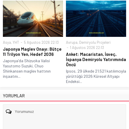
Asya
,
YHT
5 Ağustos 2026 22:13
Avrupa
,
Demiryolu Projeleri
1 Ağustos 2026 22:13
Japonya Maglev Onayı: Bütçe
11 Trilyon Yen, Hedef 2036
Anket: Macaristan, İsveç,
İspanya Demiryolu Yatırımında
Japonya'da Shizuoka Valisi
Öncü
Yasutomo Suzuki, Chuo
Shinkansen maglev hattının
Ipsos, 29 ülkede 21.521 katılımcıyla
inşaatını...
yürüttüğü 2026 Küresel Altyapı
Endeksi...
YORUMLAR