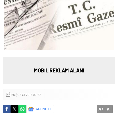
MOBİL REKLAM ALANI
26 ŞUBAT 2018 09:27
A
A
ABONE OL
+
-