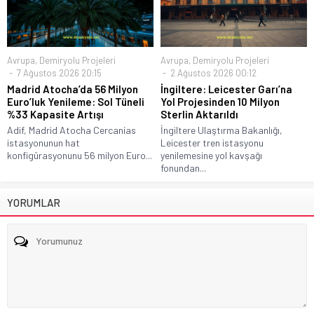
Avrupa
,
Demiryolu Projeleri
Avrupa
,
Demiryolu Projeleri
7 Ağustos 2026 20:15
2 Ağustos 2026 00:12
Madrid Atocha’da 56 Milyon
İngiltere: Leicester Garı’na
Euro’luk Yenileme: Sol Tüneli
Yol Projesinden 10 Milyon
%33 Kapasite Artışı
Sterlin Aktarıldı
Adif, Madrid Atocha Cercanías
İngiltere Ulaştırma Bakanlığı,
istasyonunun hat
Leicester tren istasyonu
konfigürasyonunu 56 milyon Euro...
yenilemesine yol kavşağı
fonundan...
YORUMLAR