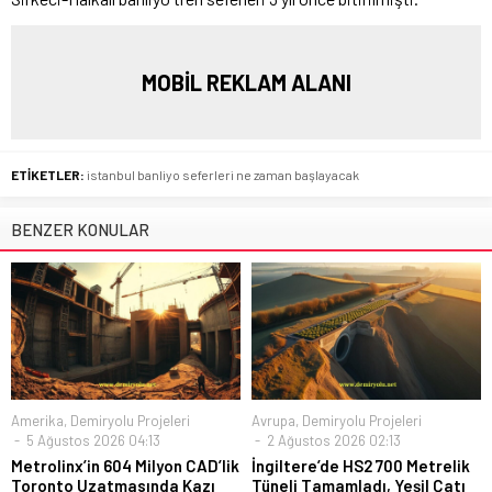
MOBİL REKLAM ALANI
ETİKETLER:
istanbul banliyo seferleri ne zaman başlayacak
BENZER KONULAR
Amerika
,
Demiryolu Projeleri
Avrupa
,
Demiryolu Projeleri
5 Ağustos 2026 04:13
2 Ağustos 2026 02:13
Metrolinx’in 604 Milyon CAD’lik
İngiltere’de HS2 700 Metrelik
Toronto Uzatmasında Kazı
Tüneli Tamamladı, Yeşil Çatı