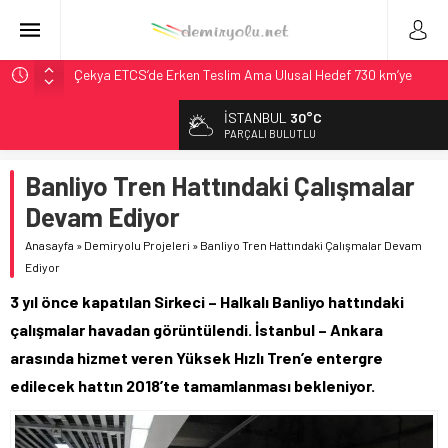
Çekya ETCS’de Erken Teslim Ama Ulusal Hedef 730 km’ye
Düştü
İSTANBUL
30°C
České dráhy 101 Yaşındaki Buharlıyı Šumava Seferlerine
PARÇALI BULUTLU
Çıkarıyor
Brescia 426 Milyon Euro’luk Tramvay İnşaatına Başladı
Banliyo Tren Hattındaki Çalışmalar
Northern Railway Doğruladı: 308 Bin Rupiye Özel Vagonda
Devam Ediyor
Puja
Anasayfa
»
Demiryolu Projeleri
»
Banliyo Tren Hattındaki Çalışmalar Devam
Madrid Atocha’da 56 Milyon Euro’luk Yenileme: Sol Tüneli
Ediyor
%33 Kapasite Artışı
3 yıl önce kapatılan Sirkeci – Halkalı Banliyo hattındaki
çalışmalar havadan görüntülendi. İstanbul – Ankara
arasında hizmet veren Yüksek Hızlı Tren’e entergre
edilecek hattın 2018’te tamamlanması bekleniyor.