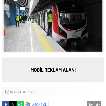
MOBİL REKLAM ALANI
22 ŞUBAT 2017 13:01
A
A
ABONE OL
+
-