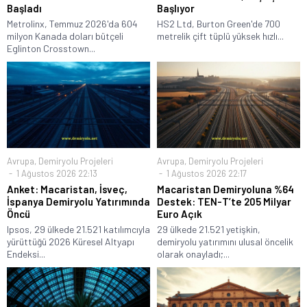
Başladı
Başlıyor
Metrolinx, Temmuz 2026'da 604
HS2 Ltd, Burton Green'de 700
milyon Kanada doları bütçeli
metrelik çift tüplü yüksek hızlı...
Eglinton Crosstown...
Avrupa
,
Demiryolu Projeleri
Avrupa
,
Demiryolu Projeleri
1 Ağustos 2026 22:13
1 Ağustos 2026 22:17
Anket: Macaristan, İsveç,
Macaristan Demiryoluna %64
İspanya Demiryolu Yatırımında
Destek: TEN-T’te 205 Milyar
Öncü
Euro Açık
Ipsos, 29 ülkede 21.521 katılımcıyla
29 ülkede 21.521 yetişkin,
yürüttüğü 2026 Küresel Altyapı
demiryolu yatırımını ulusal öncelik
Endeksi...
olarak onayladı;...