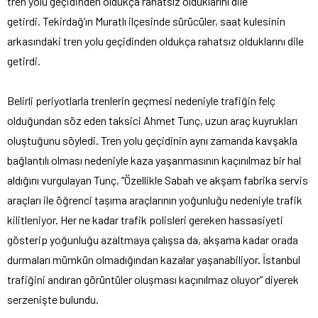
tren yolu geçidinden oldukça rahatsız olduklarını dile
getirdi.
Tekirdağ’ın Muratlı ilçesinde sürücüler, saat kulesinin
arkasındaki tren yolu geçidinden oldukça rahatsız olduklarını dile
getirdi.
Belirli periyotlarla trenlerin geçmesi nedeniyle trafiğin felç
olduğundan söz eden taksici Ahmet Tunç, uzun araç kuyrukları
oluştuğunu söyledi. Tren yolu geçidinin aynı zamanda kavşakla
bağlantılı olması nedeniyle kaza yaşanmasının kaçınılmaz bir hal
aldığını vurgulayan Tunç, “Özellikle Sabah ve akşam fabrika servis
araçları ile öğrenci taşıma araçlarının yoğunluğu nedeniyle trafik
kilitleniyor. Her ne kadar trafik polisleri gereken hassasiyeti
gösterip yoğunluğu azaltmaya çalışsa da, akşama kadar orada
durmaları mümkün olmadığından kazalar yaşanabiliyor. İstanbul
trafiğini andıran görüntüler oluşması kaçınılmaz oluyor” diyerek
serzenişte bulundu.