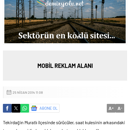
MOBİL REKLAM ALANI
25 NISAN 2014 11:08
A
A
ABONE OL
+
-
Tekirdağ’ın Muratlı ilçesinde sürücüler, saat kulesinin arkasındaki