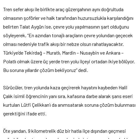
Tren sefer akışı ile birlikte araç güzergahının aynı doğrultuda
olmasının şoförler ve halk tarafından huzursuzlukla karşılandığını
belirten Talat Aygün ise, çevre yolu yapılmasının şart olduğunu
söyleyerek, “En azından tonajlı araçların çevre yolundan geçecek
olması nedeniyle trafik akışı bir nebze olsun rahatlayacaktır.
Türkiye’de Tekirdağ – Muratlı, Mardin – Nusaybin ve Ankara –
Polatlı olmak üzere üç yerde tren yolu ilçeyi ortadan ikiye bölüyor.
Bu soruna yıllardır çözüm bekliyoruz” dedi.
Sürücüler, tren yolunda kaza geçirerek hayatını kaybeden Halil
Çalık isimli öğrencinin yanı sıra, kafasına darbe alarak şans eseri
kurtulan Lütfi Çelikkan’ı da anımsatarak soruna çözüm bulunması
gerektiğini ifade etti.
Öte yandan, 9 kilometrelik düz bir hatla ilçe dışından geçmesi