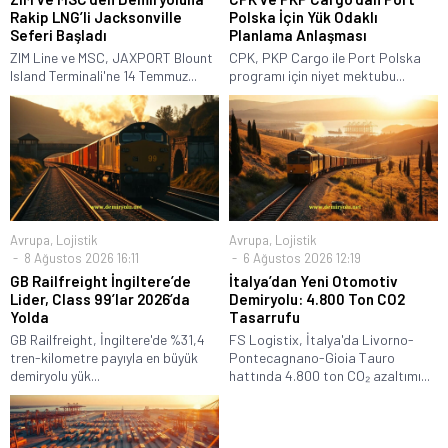
Rakip LNG’li Jacksonville
Polska İçin Yük Odaklı
Seferi Başladı
Planlama Anlaşması
ZIM Line ve MSC, JAXPORT Blount
CPK, PKP Cargo ile Port Polska
Island Terminali'ne 14 Temmuz...
programı için niyet mektubu...
Avrupa
,
Lojistik
Avrupa
,
Lojistik
8 Ağustos 2026 16:11
6 Ağustos 2026 12:19
GB Railfreight İngiltere’de
İtalya’dan Yeni Otomotiv
Lider, Class 99’lar 2026’da
Demiryolu: 4.800 Ton CO2
Yolda
Tasarrufu
GB Railfreight, İngiltere'de %31,4
FS Logistix, İtalya'da Livorno-
tren-kilometre payıyla en büyük
Pontecagnano-Gioia Tauro
demiryolu yük...
hattında 4.800 ton CO₂ azaltımı...