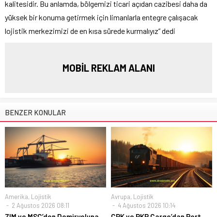
kalitesidir. Bu anlamda, bölgemizi ticari açıdan cazibesi daha da
yüksek bir konuma getirmek için limanlarla entegre çalışacak
lojistik merkezimizi de en kısa sürede kurmalıyız” dedi
MOBİL REKLAM ALANI
BENZER KONULAR
Amerika
,
Lojistik
Avrupa
,
Lojistik
2 Ağustos 2026 08:11
4 Ağustos 2026 10:14
ZIM ve MSC’den Demiryoluna
CPK ve PKP Cargo’dan Port