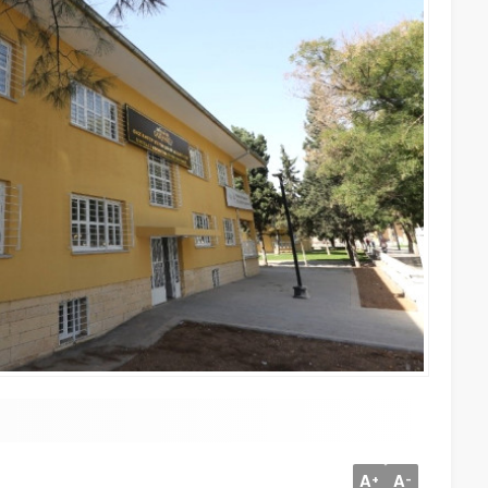
A
A
+
-