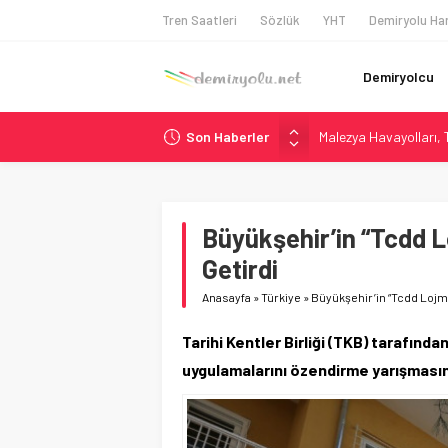
Tren Saatleri
Sözlük
YHT
Demiryolu Har
Demiryolcu
Son Haberler
Malezya Havayolları, T
ÖBB ve RFI’dan Brenne
NS, Temmuz 2026’dan 
Madrid Atocha’da 56 M
Büyükşehir’in “Tcdd 
İngiltere Demiryolun
Getirdi
Anasayfa
»
Türkiye
»
Büyükşehir’in “Tcdd Lojm
Tarihi Kentler Birliği (TKB) tarafında
uygulamalarını özendirme yarışmasın