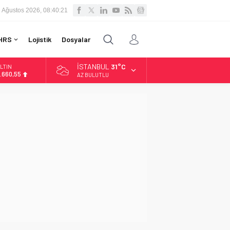
 Ağustos 2026, 08:40:22
HRS
Lojistik
Dosyalar
İSTANBUL
31°C
LTIN
.660,55
AZ BULUTLU
İST
3.779,39
OLAR
7,7111
URO
5,1881