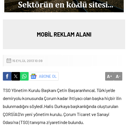
MOBİL REKLAM ALANI
15 EYLÜL 2013 10:09
A
A
ABONE OL
+
-
TSO Yönetim Kurulu Başkanı Çetin Başaranhıncal, Türkiye’de
demiryolu konusunda Çorum kadar ihtiyacı olan başka hiçbir ilin
bulunmadığını söyledi.
Halis Durkaya başkanlığında oluşturulan
ÇORSİAD’ın yeni yönetim kurulu, Çorum Ticaret ve Sanayi
Odası’na (TSO) tanışma ziyaretinde bulundu.