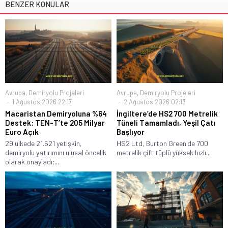
BENZER KONULAR
Avrupa
,
Demiryolu Projeleri
Avrupa
,
Demiryolu Projeleri
1 Ağustos 2026 22:17
2 Ağustos 2026 02:13
Macaristan Demiryoluna %64
İngiltere’de HS2 700 Metrelik
Destek: TEN-T’te 205 Milyar
Tüneli Tamamladı, Yeşil Çatı
Euro Açık
Başlıyor
29 ülkede 21.521 yetişkin,
HS2 Ltd, Burton Green'de 700
demiryolu yatırımını ulusal öncelik
metrelik çift tüplü yüksek hızlı...
olarak onayladı;...