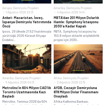
Avrupa
,
Demiryolu Projeleri
Amerika
,
Demiryolu Projeleri
1 Ağustos 2026 22:13
4 Ağustos 2026 14:14
Anket: Macaristan, İsveç,
MBTA’dan 201 Milyon Dolarlık
İspanya Demiryolu Yatırımında
Hamle: Symphony İstasyonu
Öncü
2030’a Kadar Kapalı
Ipsos, 29 ülkede 21.521 katılımcıyla
MBTA, Symphony İstasyonu'nu
yürüttüğü 2026 Küresel Altyapı
150,8 milyon dolarlık erişilebilirlik
Endeksi...
projesi için 2030...
Amerika
,
Demiryolu Projeleri
Afrika
,
Demiryolu Projeleri
5 Ağustos 2026 04:13
3 Ağustos 2026 22:15
Metrolinx’in 604 Milyon CAD’lik
AfDB, Cezayir Demiryoluna
Toronto Uzatmasında Kazı
878 Milyon Dolar Finansmanı
Başladı
Onayladı
Metrolinx, Temmuz 2026'da 604
Afrika Kalkınma Bankası,