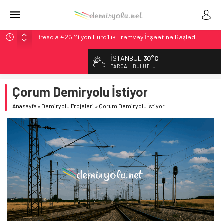
Brescia 426 Milyon Euro’luk Tramvay İnşaatına Başladı
Northern Railway Doğruladı: 308 Bin Rupiye Özel Vagonda
İSTANBUL
30°C
Puja
PARÇALI BULUTLU
Chicago’da Metra Polisi BVLOS Drone’larla Müdahale
Süresini Kısalttı
Çorum Demiryolu İstiyor
NJ Transit’ten Tarihi Bütçe: 46 Yılın Rekoru Onaylandı
Anasayfa
»
Demiryolu Projeleri
»
Çorum Demiryolu İstiyor
České dráhy 101 Yaşındaki Buharlıyı Šumava Seferlerine
Çıkarıyor