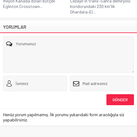
milyon Kanada doları bütçeli
Cezayir'in trans-Sahra demiryolu
Eglinton Crosstown...
koridorundaki 230 km'lik
Ghardaïa–El...
YORUMLAR
Henüz yorum yapılmamış. İlk yorumu yukarıdaki form aracılığıyla siz
yapabilirsiniz.