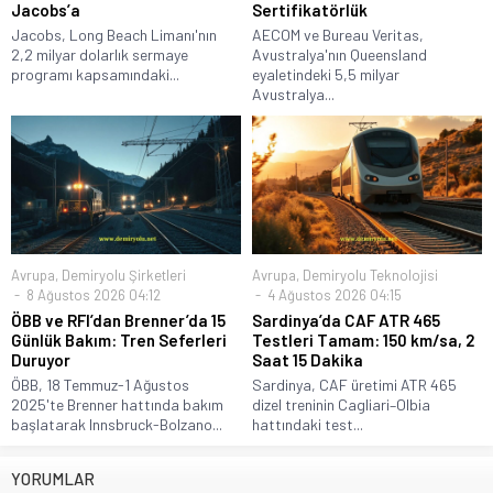
Jacobs’a
Sertifikatörlük
Jacobs, Long Beach Limanı'nın
AECOM ve Bureau Veritas,
2,2 milyar dolarlık sermaye
Avustralya'nın Queensland
programı kapsamındaki...
eyaletindeki 5,5 milyar
Avustralya...
Avrupa
,
Demiryolu Şirketleri
Avrupa
,
Demiryolu Teknolojisi
8 Ağustos 2026 04:12
4 Ağustos 2026 04:15
ÖBB ve RFI’dan Brenner’da 15
Sardinya’da CAF ATR 465
Günlük Bakım: Tren Seferleri
Testleri Tamam: 150 km/sa, 2
Duruyor
Saat 15 Dakika
ÖBB, 18 Temmuz-1 Ağustos
Sardinya, CAF üretimi ATR 465
2025'te Brenner hattında bakım
dizel treninin Cagliari–Olbia
başlatarak Innsbruck-Bolzano...
hattındaki test...
YORUMLAR