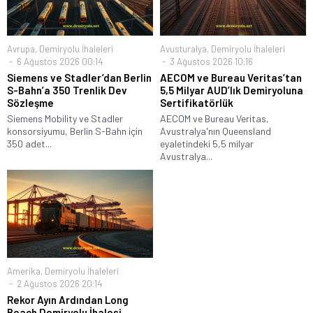
Avrupa
,
Demiryolu İhaleleri
Avusturalya
,
Demiryolu İhaleleri
6 Ağustos 2026 00:14
3 Ağustos 2026 10:16
Siemens ve Stadler’dan Berlin
AECOM ve Bureau Veritas’tan
S-Bahn’a 350 Trenlik Dev
5,5 Milyar AUD’lık Demiryoluna
Sözleşme
Sertifikatörlük
Siemens Mobility ve Stadler
AECOM ve Bureau Veritas,
konsorsiyumu, Berlin S-Bahn için
Avustralya'nın Queensland
350 adet...
eyaletindeki 5,5 milyar
Avustralya...
Amerika
,
Demiryolu İhaleleri
2 Ağustos 2026 20:14
Rekor Ayın Ardından Long
Beach Demiryolu İhalesi