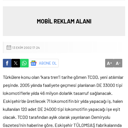
MOBİL REKLAM ALANI
13 EKIM 2002 17:24
A
A
ABONE OL
+
-
Türkülere konu olan ‘‘kara tren’’i tarihe gömen TCDD, yeni atılımlar
peşinde. 2005 yılında faaliyete geçmesi planlanan DE 33000 tipi
lokomotiflerle yılda 46 milyon dolarlık tasarruf sağlanacak.
Eskişehir’de üretilecek 71 lokomotifin bir yılda yapacağı iş, halen
kullanılan 120 adet DE 24000 tipi lokomotifin yapacağı işe eşit
olacak. TCDD tarafından aylık olarak yayınlanan Demiryolu
Gazetesi’nin haberine göre, Eskişehir TÜLOMSAŞ fabrikalarında