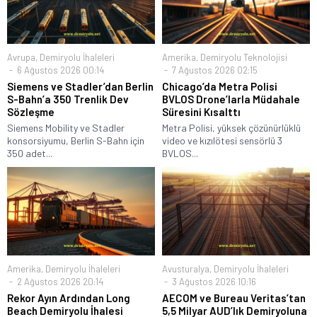
Avrupa
,
Demiryolu İhaleleri
Amerika
,
Demiryolu Teknolojisi
6 Ağustos 2026 00:14
7 Ağustos 2026 02:15
Siemens ve Stadler’dan Berlin
Chicago’da Metra Polisi
S-Bahn’a 350 Trenlik Dev
BVLOS Drone’larla Müdahale
Sözleşme
Süresini Kısalttı
Siemens Mobility ve Stadler
Metra Polisi, yüksek çözünürlüklü
konsorsiyumu, Berlin S-Bahn için
video ve kızılötesi sensörlü 3
350 adet...
BVLOS...
Amerika
,
Demiryolu İhaleleri
Avusturalya
,
Demiryolu İhaleleri
2 Ağustos 2026 20:14
3 Ağustos 2026 10:16
Rekor Ayın Ardından Long
AECOM ve Bureau Veritas’tan
Beach Demiryolu İhalesi
5,5 Milyar AUD’lık Demiryoluna