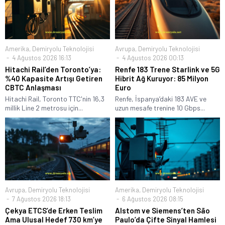
Amerika
,
Demiryolu Teknolojisi
Avrupa
,
Demiryolu Teknolojisi
4 Ağustos 2026 16:13
4 Ağustos 2026 00:13
Hitachi Rail’den Toronto’ya:
Renfe 183 Trene Starlink ve 5G
%40 Kapasite Artışı Getiren
Hibrit Ağ Kuruyor: 85 Milyon
CBTC Anlaşması
Euro
Hitachi Rail, Toronto TTC'nin 16,3
Renfe, İspanya’daki 183 AVE ve
millik Line 2 metrosu için...
uzun mesafe trenine 10 Gbps...
Avrupa
,
Demiryolu Teknolojisi
Amerika
,
Demiryolu Teknolojisi
7 Ağustos 2026 18:13
6 Ağustos 2026 08:15
Çekya ETCS’de Erken Teslim
Alstom ve Siemens’ten São
Ama Ulusal Hedef 730 km’ye
Paulo’da Çifte Sinyal Hamlesi