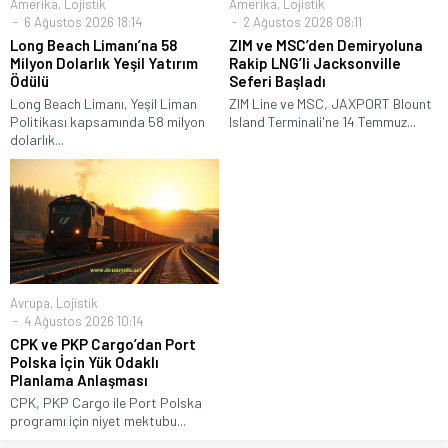
Amerika
,
Lojistik
Amerika
,
Lojistik
6 Ağustos 2026 18:14
2 Ağustos 2026 08:11
Long Beach Limanı’na 58
ZIM ve MSC’den Demiryoluna
Milyon Dolarlık Yeşil Yatırım
Rakip LNG’li Jacksonville
Ödülü
Seferi Başladı
Long Beach Limanı, Yeşil Liman
ZIM Line ve MSC, JAXPORT Blount
Politikası kapsamında 58 milyon
Island Terminali'ne 14 Temmuz...
dolarlık...
Avrupa
,
Lojistik
4 Ağustos 2026 10:14
CPK ve PKP Cargo’dan Port
Polska İçin Yük Odaklı
Planlama Anlaşması
CPK, PKP Cargo ile Port Polska
programı için niyet mektubu...