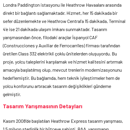
Londra Paddington istasyonu ile Heathrow Havaalanı arasında
direkt bir bağlantı sağlamaktadır. Hizmet, her 15 dakikada bir
sefer düzenlemekte ve Heathrow Central’a 15 dakikada, Terminal
4’e ise 21 dakikada ulaşım imkanı sunmaktadır. Tasarım
yarışmasından önce, filodaki araçlar İspanyol CAF
(Construcciones y Auxiliar de Ferrocarriles) firması tarafından
üretilen Class 332 elektrikli çoklu ünitelerden oluşuyordu. Bu
proje, yolcu taleplerini karşılamak ve hizmet kalitesini artırmak
amacıyla başlatılmış olup, mevcut trenlerin modernizasyonunu
hedeflemiştir. Bu bağlamda, hem teknik iyileştirmeler hem de
yolcu konforunu artıracak tasarım değişiklikleri gündeme
gelmiştir.
Tasarım Yarışmasının Detayları
Kasım 2008’de başlatılan Heathrow Express tasarım yarışması,
1,5 milyon sterlinlik bir bütçeye sahipti. BAA, yarışmanın