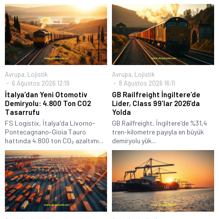
Avrupa
,
Lojistik
Avrupa
,
Lojistik
6 Ağustos 2026 12:19
8 Ağustos 2026 16:11
İtalya’dan Yeni Otomotiv
GB Railfreight İngiltere’de
Demiryolu: 4.800 Ton CO2
Lider, Class 99’lar 2026’da
Tasarrufu
Yolda
FS Logistix, İtalya'da Livorno-
GB Railfreight, İngiltere'de %31,4
Pontecagnano-Gioia Tauro
tren-kilometre payıyla en büyük
hattında 4.800 ton CO₂ azaltımı...
demiryolu yük...