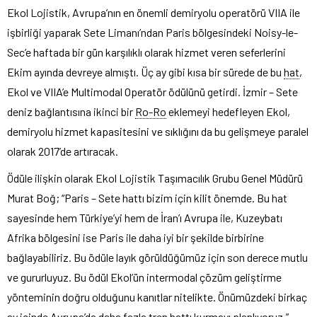
Ekol Lojistik, Avrupa’nın en önemli demiryolu operatörü VIIA ile
işbirliği yaparak Sete Limanı’ndan Paris bölgesindeki Noisy-le-
Sec’e haftada bir gün karşılıklı olarak hizmet veren seferlerini
Ekim ayında devreye almıştı. Üç ay gibi kısa bir sürede de bu
hat
,
Ekol ve VIIA’e Multimodal Operatör ödülünü getirdi. İzmir – Sete
deniz bağlantısına ikinci bir
Ro-Ro
eklemeyi hedefleyen Ekol,
demiryolu hizmet kapasitesini ve sıklığını da bu gelişmeye paralel
olarak 2017’de artıracak.
Ödüle ilişkin olarak Ekol Lojistik Taşımacılık Grubu Genel Müdürü
Murat Boğ; “Paris – Sete hattı bizim için kilit önemde. Bu hat
sayesinde hem Türkiye’yi hem de İran’ı Avrupa ile, Kuzeybatı
Afrika bölgesini ise Paris ile daha iyi bir şekilde birbirine
bağlayabiliriz. Bu ödüle layık görüldüğümüz için son derece mutlu
ve gururluyuz. Bu ödül Ekol’ün intermodal çözüm geliştirme
yönteminin doğru olduğunu kanıtlar nitelikte. Önümüzdeki birkaç
ay içinde Avrupa’da daha fazla tren hattı kurmayı planlıyoruz.”