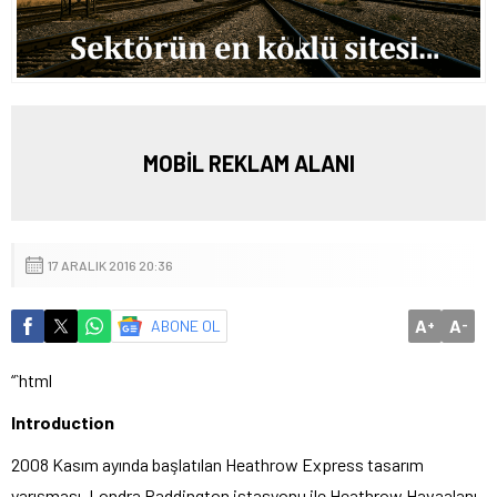
MOBİL REKLAM ALANI
17 ARALIK 2016 20:36
A
A
ABONE OL
+
-
“`html
Introduction
2008 Kasım ayında başlatılan Heathrow Express tasarım
yarışması, Londra Paddington istasyonu ile Heathrow Havaalanı