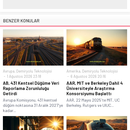
BENZER KONULAR
Avrupa
,
Demiryolu Teknolojisi
Amerika
,
Demiryolu Teknolojisi
1 Ağustos 2026 23:18
6 Ağustos 2026 20:16
AB, 431 Kentsel Düğüme Veri
AAR, MIT ve Berkeley Dahil 4
Raporlama Zorunluluğu
Üniversiteyle Araştırma
Getirdi
Konsorsiyumu Başlattı
Avrupa Komisyonu, 431 kentsel
AAR, 22 Mayıs 2025'te MIT, UC
düğüm noktasına 31 Aralık 2027'ye
Berkeley, Rutgers ve UIUC...
kadar...