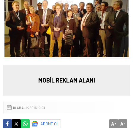
MOBİL REKLAM ALANI
18 ARALIK 2016 10:01
A
A
ABONE OL
+
-