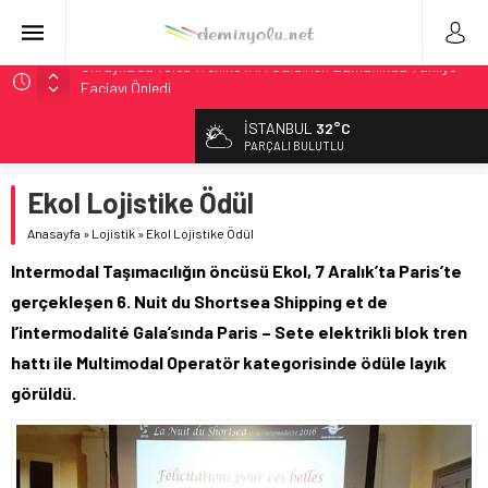
DB Modernizasyon Programı: 70. İstasyona Ulaşıldı
GB Railfreight İngiltere’de Lider, Class 99’lar 2026’da Yolda
İSTANBUL
32°C
İngiltere Demiryolunda Tarihi Entegrasyon: GBR Anglia
PARÇALI BULUTLU
Resmen Başladı
Ekol Lojistike Ödül
Malezya Havayolları, TGV ile 28 Fransız Şehrine Tek Bilet
Ukrayna’da Yolcu Trenine İHA Saldırısı: Zamanında Tahliye
Anasayfa
»
Lojistik
»
Ekol Lojistike Ödül
Faciayı Önledi
Intermodal Taşımacılığın öncüsü Ekol, 7 Aralık’ta Paris’te
gerçekleşen 6. Nuit du Shortsea Shipping et de
l’intermodalité Gala’sında Paris – Sete elektrikli blok tren
hattı ile Multimodal Operatör kategorisinde ödüle layık
görüldü.