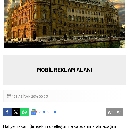
MOBİL REKLAM ALANI
15 HAZIRAN 2014 00:03
A
A
ABONE OL
+
-
Maliye Bakanı Şimşek’in ‘özelleştirme kapsamına’ alınacağını