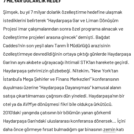
7 MİLYAR DOLARLIK HEDEF
Şimşek, bu yıl 7 milyar dolarlık özelleştirme hedefine ulaşmak
istediklerini belirterek “Haydarpaşa Gar ve Liman Dönüşüm
Projesi imar çalışmalarından sonra özel programa alınacak ve
özelleştirme projeleri arasına girecek” demişti. Bağdat
Caddesi’nin son yeşil alanı Tarım İl Müdürlüğü arazisinin
özelleştirmeye devredildiğinin ortaya çıktığı günlerde Haydarpaşa
Garı’nın aynı akıbete uğrayacağı ihtimali STK’ları harekete geçirdi.
Haydarpaşa şehrimizin gözbebeği. Nitekim, “New York’tan
İstanbul’a Mega Şehirler ve Finans Merkezleri” konferansının
duyulması üzerine “Haydarpaşa Dayanışması” kamusal alanın
satışa çıkartılmaması çağrısını dün yineledi. Haydarpaşa’nın bir
otel ya da AVM’ye dönüşmesi fikri bile oldukça ürkütücü.
2010’daki yangında çatısının bir bölümün yanan görkemli
Haydarpaşa Garı’ndaki uluslararası konferansa dönersek… İçini
daha önce görmeye fırsat bulmadığım gar binasının
zemin
katı