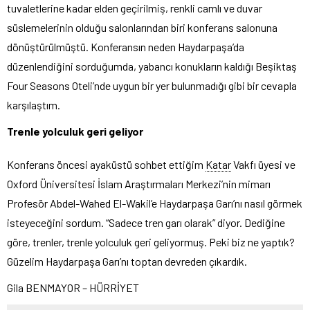
tuvaletlerine kadar elden geçirilmiş, renkli camlı ve duvar
süslemelerinin olduğu salonlarından biri konferans salonuna
dönüştürülmüştü. Konferansın neden Haydarpaşa’da
düzenlendiğini sorduğumda, yabancı konukların kaldığı Beşiktaş
Four Seasons Oteli’nde uygun bir yer bulunmadığı gibi bir cevapla
karşılaştım.
Trenle yolculuk geri geliyor
Konferans öncesi ayaküstü sohbet ettiğim
Katar
Vakfı üyesi ve
Oxford Üniversitesi İslam Araştırmaları Merkezi’nin mimarı
Profesör Abdel-Wahed El-Wakil’e Haydarpaşa Garı’nı nasıl görmek
isteyeceğini sordum. “Sadece tren garı olarak” diyor. Dediğine
göre, trenler, trenle yolculuk geri geliyormuş. Peki biz ne yaptık?
Güzelim Haydarpaşa Garı’nı toptan devreden çıkardık.
Gila BENMAYOR – HÜRRİYET