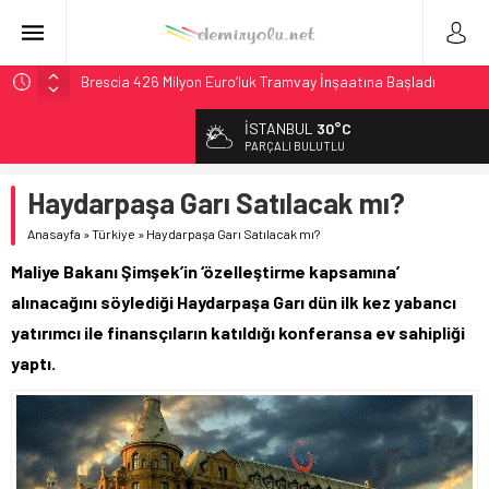
Brescia 426 Milyon Euro’luk Tramvay İnşaatına Başladı
Northern Railway Doğruladı: 308 Bin Rupiye Özel Vagonda
İSTANBUL
30°C
Puja
PARÇALI BULUTLU
Chicago’da Metra Polisi BVLOS Drone’larla Müdahale
Süresini Kısalttı
Haydarpaşa Garı Satılacak mı?
NJ Transit’ten Tarihi Bütçe: 46 Yılın Rekoru Onaylandı
Anasayfa
»
Türkiye
»
Haydarpaşa Garı Satılacak mı?
České dráhy 101 Yaşındaki Buharlıyı Šumava Seferlerine
Maliye Bakanı Şimşek’in ‘özelleştirme kapsamına’
Çıkarıyor
alınacağını söylediği Haydarpaşa Garı dün ilk kez yabancı
yatırımcı ile finansçıların katıldığı konferansa ev sahipliği
yaptı.