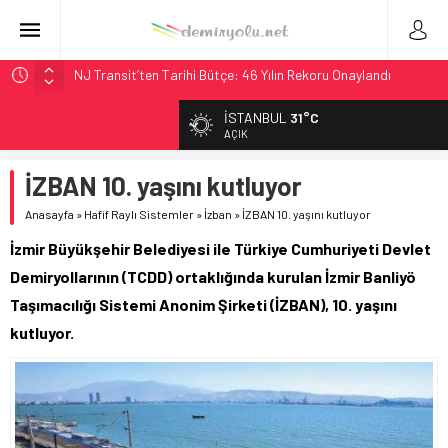
NJ Transit’ten Tarihi Bütçe: 46 Yılın Rekoru Onaylandı
Rocky Mountain, Güneş Enerjili Tesisten İlk Rayı Sevk Etti
İSTANBUL
31°C
AAR, MIT ve Berkeley Dahil 4 Üniversiteyle Araştırma
AÇIK
Konsorsiyumu Başlattı
İZBAN 10. yaşını kutluyor
Long Beach Limanı’na 58 Milyon Dolarlık Yeşil Yatırım Ödülü
Chicago’da Metra Polisi BVLOS Drone’larla Müdahale
Anasayfa
»
Hafif Raylı Sistemler
»
İzban
»
İZBAN 10. yaşını kutluyor
Süresini Kısalttı
İzmir Büyükşehir Belediyesi ile Türkiye Cumhuriyeti Devlet
Demiryollarının (TCDD) ortaklığında kurulan İzmir Banliyö
Taşımacılığı Sistemi Anonim Şirketi (İZBAN), 10. yaşını
kutluyor.