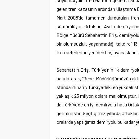
söyledi.
Aydın Tren Garı’nda geçen 3 Şub
gelen tren kazasının ardından Ulaştırma Ba
Mart 2008’de tamamen durdurulan tren se
sürdürülüyor. Ortaklar- Aydın demiryolu
Bölge Müdürü Sebahattin Eriş, demiryolunu
bir olumsuzluk yaşanmadığı takdirdi 13 
tren seferlerine yeniden başlayacaklarını 
Sebahattin Eriş, Türkiye’nin ilk demiryo
hatırlatarak, “Genel Müdürlüğümüzün aldığ
standardı hariç Türkiye’deki en yüksek st
yaklaşık 25 milyon dolara mal olmuştur
da Türkiye’de en iyi demiryolu hattı Orta
getirilmiştir. Geçtiğimiz yıllarda Ortakla
oralarda yaptığımız demiryolu bu kadar yü