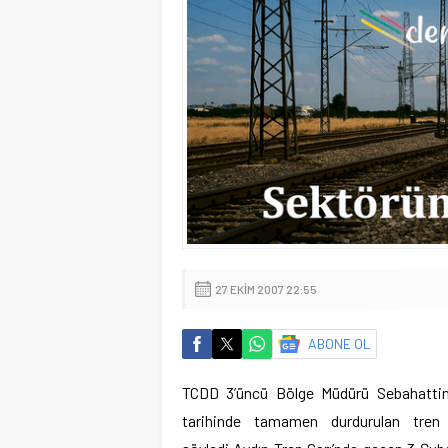
27 EKIM 2007 22:55
ABONE OL
TCDD 3’üncü Bölge Müdürü Sebahattin 
tarihinde tamamen durdurulan tren 