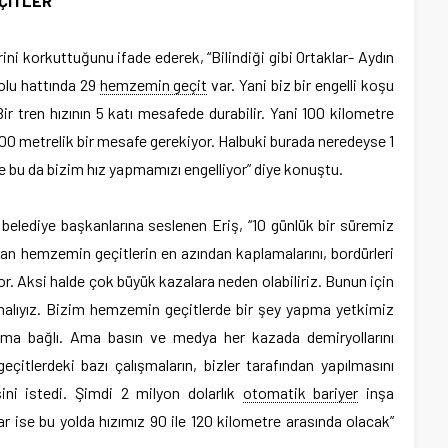
ÇİTLER’
ni korkuttuğunu ifade ederek, “Bilindiği gibi Ortaklar- Aydın
olu hattında 29
hemzemin geçit
var. Yani biz bir engelli koşu
Bir tren hızının 5 katı mesafede durabilir. Yani 100 kilometre
 500 metrelik bir mesafe gerekiyor. Halbuki burada neredeyse 1
 bu da bizim hız yapmamızı engelliyor” diye konuştu.
 belediye başkanlarına seslenen Eriş, “10 günlük bir süremiz
nan hemzemin geçitlerin en azından kaplamalarını, bordürleri
r. Aksi halde çok büyük kazalara neden olabiliriz. Bunun için
nmalıyız. Bizim hemzemin geçitlerde bir şey yapma yetkimiz
uma bağlı. Ama basın ve medya her kazada demiryollarını
çitlerdeki bazı çalışmaların, bizler tarafından yapılmasını
sini istedi. Şimdi 2 milyon dolarlık
otomatik bariyer
inşa
 ise bu yolda hızımız 90 ile 120 kilometre arasında olacak”