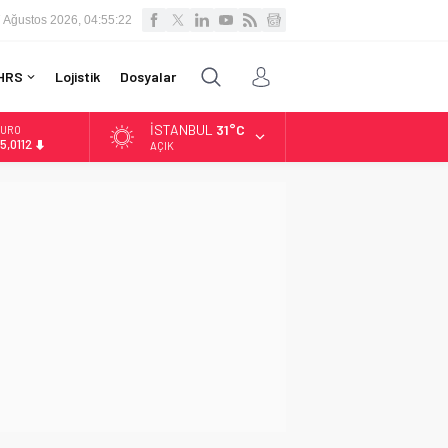
 Ağustos 2026, 04:55:23
HRS
Lojistik
Dosyalar
İSTANBUL
31°C
LTIN
.519,97
AÇIK
İST
3.798,82
OLAR
7,7025
URO
5,0112