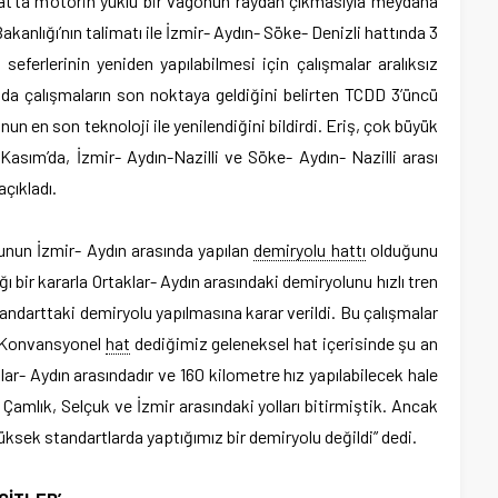
at’ta motorin yüklü bir vagonun raydan çıkmasıyla meydana
kanlığı’nın talimatı ile İzmir- Aydın- Söke- Denizli hattında 3
ferlerinin yeniden yapılabilmesi için çalışmalar aralıksız
nda çalışmaların son noktaya geldiğini belirten TCDD 3’üncü
n en son teknoloji ile yenilendiğini bildirdi. Eriş, çok büyük
Kasım’da, İzmir- Aydın-Nazilli ve Söke- Aydın- Nazilli arası
açıkladı.
lunun İzmir- Aydın arasında yapılan
demiryolu hattı
olduğunu
ı bir kararla Ortaklar- Aydın arasındaki demiryolunu hızlı tren
andarttaki demiryolu yapılmasına karar verildi. Bu çalışmalar
. Konvansyonel
hat
dediğimiz geleneksel hat içerisinde şu an
klar- Aydın arasındadır ve 160 kilometre hız yapılabilecek hale
r, Çamlık, Selçuk ve İzmir arasındaki yolları bitirmiştik. Ancak
ksek standartlarda yaptığımız bir demiryolu değildi” dedi.