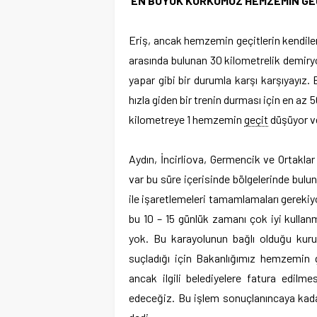
‘EN BÜYÜK KORKUMUZ HEMZEMİN GE
Eriş, ancak hemzemin geçitlerin kendileri
arasında bulunan 30 kilometrelik demiry
yapar gibi bir durumla karşı karşıyayız. 
hızla giden bir trenin durması için en az
kilometreye 1 hemzemin
geçit
düşüyor ve
Aydın, İncirliova, Germencik ve Ortaklar
var bu süre içerisinde bölgelerinde bulu
ile işaretlemeleri tamamlamaları gerekiyo
bu 10 – 15 günlük zamanı çok iyi kulla
yok. Bu karayolunun bağlı olduğu kur
suçladığı için Bakanlığımız hemzemin ge
ancak ilgili belediyelere fatura edilme
edeceğiz. Bu işlem sonuçlanıncaya kadar