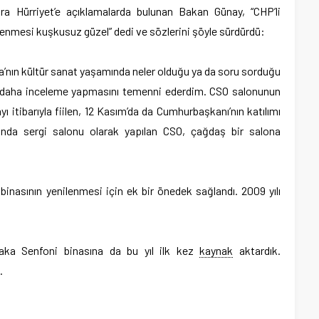
kara Hürriyet’e açıklamalarda bulunan Bakan Günay, “CHP’li
gilenmesi kuşkusuz güzel” dedi ve sözlerini şöyle sürdürdü:
’nın kültür sanat yaşamında neler olduğu ya da soru sorduğu
az daha inceleme yapmasını temenni ederdim. CSO salonunun
itibarıyla fiilen, 12 Kasım’da da Cumhurbaşkanı’nın katılımı
yılında sergi salonu olarak yapılan CSO, çağdaş bir salona
binasının yenilenmesi için ek bir önedek sağlandı. 2009 yılı
nraka Senfoni binasına da bu yıl ilk kez
kaynak
aktardık.
.