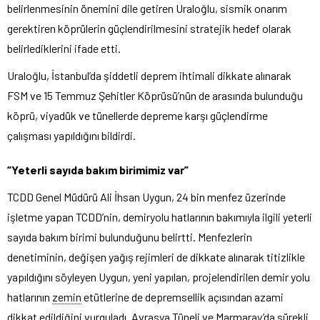
belirlenmesinin önemini dile getiren Uraloğlu, sismik onarım
gerektiren köprülerin güçlendirilmesini stratejik hedef olarak
belirlediklerini ifade etti.
Uraloğlu, İstanbul’da şiddetli deprem ihtimali dikkate alınarak
FSM ve 15 Temmuz Şehitler Köprüsü’nün de arasında bulunduğu
köprü, viyadük ve tünellerde depreme karşı güçlendirme
çalışması yapıldığını bildirdi.
“Yeterli sayıda bakım birimimiz var”
TCDD Genel Müdürü Ali İhsan Uygun, 24 bin menfez üzerinde
işletme yapan TCDD’nin, demiryolu hatlarının bakımıyla ilgili yeterli
sayıda bakım birimi bulunduğunu belirtti. Menfezlerin
denetiminin, değişen yağış rejimleri de dikkate alınarak titizlikle
yapıldığını söyleyen Uygun, yeni yapılan, projelendirilen demir yolu
hatlarının
zemin
etütlerine de depremsellik açısından azami
dikkat edildiğini vurguladı. Avrasya Tüneli ve Marmaray’da sürekli