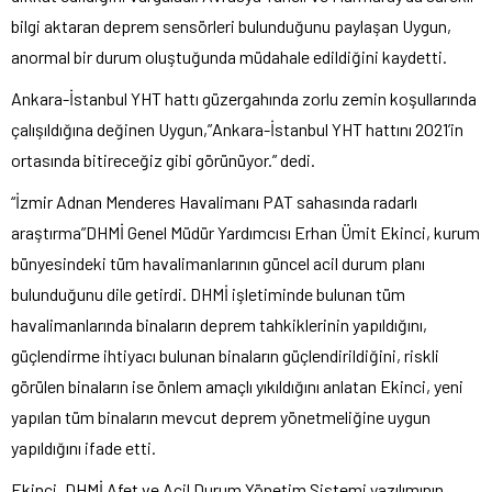
bilgi aktaran deprem sensörleri bulunduğunu paylaşan Uygun,
anormal bir durum oluştuğunda müdahale edildiğini kaydetti.
Ankara-İstanbul YHT hattı güzergahında zorlu zemin koşullarında
çalışıldığına değinen Uygun,”Ankara-İstanbul YHT hattını 2021’in
ortasında bitireceğiz gibi görünüyor.” dedi.
“İzmir Adnan Menderes Havalimanı PAT sahasında radarlı
araştırma”DHMİ Genel Müdür Yardımcısı Erhan Ümit Ekinci, kurum
bünyesindeki tüm havalimanlarının güncel acil durum planı
bulunduğunu dile getirdi. DHMİ işletiminde bulunan tüm
havalimanlarında binaların deprem tahkiklerinin yapıldığını,
güçlendirme ihtiyacı bulunan binaların güçlendirildiğini, riskli
görülen binaların ise önlem amaçlı yıkıldığını anlatan Ekinci, yeni
yapılan tüm binaların mevcut deprem yönetmeliğine uygun
yapıldığını ifade etti.
Ekinci, DHMİ Afet ve Acil Durum Yönetim Sistemi yazılımının