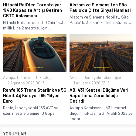
Hitachi Rail’den Toronto’ya:
Alstom ve Siemens’ten São
%40 Kapasite Artışı Getiren
Paulo’da Çifte Sinyal Hamlesi
CBTC Anlaşması
Alstom ve Siemens Mobility, São
Hitachi Rail, Toronto TTC'nin 16,3
Paulo’da 3,3 km’lik sürücüsüz hat...
millik Line 2 metrosu için...
Avrupa
,
Demiryolu Teknolojisi
Avrupa
,
Demiryolu Teknolojisi
4 Ağustos 2026 00:13
1 Ağustos 2026 23:18
Renfe 183 Trene Starlink ve 5G
AB, 431 Kentsel Düğüme Veri
Hibrit Ağ Kuruyor: 85 Milyon
Raporlama Zorunluluğu
Euro
Getirdi
Renfe, İspanya’daki 183 AVE ve
Avrupa Komisyonu, 431 kentsel
uzun mesafe trenine 10 Gbps...
düğüm noktasına 31 Aralık 2027'ye
kadar...
YORUMLAR