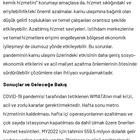
kemik hizmetini” korumayı amaçlasa da, hizmet sıklığındaki ve
erişilebilirlikteki önemli azalmalar, kamu ulaşımına bağımlı olan
düşük gelirli toplulukları ve temel çalışanları orantısız şekilde
etkileyebilir. Azaltılmış hizmet seviyeleri, istihdam merkezlerine
ve temel hizmetlere erişimi engelleyerek bölgesel ekonomik
iyileşmeyi de olumsuz yönde etkileyebilir. Bu sorunlar,
pandeminin kamu ulaşımı üzerindeki etkisinin daha geniş sosyo-
ekonomik etkilerini ve acil maliyet azaltma önlemlerinin ötesinde
sürdürülebilir çözümlere olan ihtiyacı vurgulamaktadır.
Sonuçlar ve Geleceğe Bakış
COVID-19 pandemisi tarafından tetiklenen WMATA’nın mali krizi,
acil ve zorlu kararlar gerektirmektedir. Hafta sonu metro
hizmetinin kaldırılması, hafta içi operasyonlarının azaltılması ve
çok sayıda istasyonun kapatılması da dahil olmak üzere önerilen
hizmet kesintileri, MY2022 için tahmini 559,5 milyon dolarlık gelir
açığına verilen sert bir yanıttır. Planlanan iş gücü azaltmalarıyla