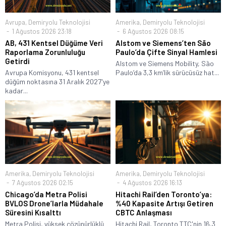
Avrupa
,
Demiryolu Teknolojisi
Amerika
,
Demiryolu Teknolojisi
1 Ağustos 2026 23:18
6 Ağustos 2026 08:15
AB, 431 Kentsel Düğüme Veri
Alstom ve Siemens’ten São
Raporlama Zorunluluğu
Paulo’da Çifte Sinyal Hamlesi
Getirdi
Alstom ve Siemens Mobility, São
Avrupa Komisyonu, 431 kentsel
Paulo’da 3,3 km’lik sürücüsüz hat...
düğüm noktasına 31 Aralık 2027'ye
kadar...
Amerika
,
Demiryolu Teknolojisi
Amerika
,
Demiryolu Teknolojisi
7 Ağustos 2026 02:15
4 Ağustos 2026 16:13
Chicago’da Metra Polisi
Hitachi Rail’den Toronto’ya:
BVLOS Drone’larla Müdahale
%40 Kapasite Artışı Getiren
Süresini Kısalttı
CBTC Anlaşması
Metra Polisi, yüksek çözünürlüklü
Hitachi Rail, Toronto TTC'nin 16,3