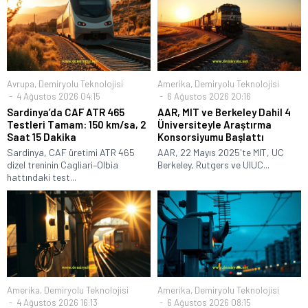
Avrupa
,
Demiryolu Teknolojisi
Amerika
,
Demiryolu Teknolojisi
4 Ağustos 2026 04:15
6 Ağustos 2026 20:16
Sardinya’da CAF ATR 465
AAR, MIT ve Berkeley Dahil 4
Testleri Tamam: 150 km/sa, 2
Üniversiteyle Araştırma
Saat 15 Dakika
Konsorsiyumu Başlattı
Sardinya, CAF üretimi ATR 465
AAR, 22 Mayıs 2025'te MIT, UC
dizel treninin Cagliari–Olbia
Berkeley, Rutgers ve UIUC...
hattındaki test...
Amerika
,
Demiryolu Teknolojisi
Amerika
,
Demiryolu Teknolojisi
4 Ağustos 2026 16:13
6 Ağustos 2026 08:15