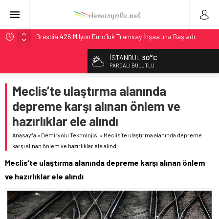
Brescia 426 Milyon Euro’luk Tramvay İnşaatına Başladı
Northern Railway Doğruladı: 308 Bin Rupiye Özel Vagonda
İSTANBUL
30°C
Puja
PARÇALI BULUTLU
Chicago’da Metra Polisi BVLOS Drone’larla Müdahale
Süresini Kısalttı
Meclis’te ulaştırma alanında
NJ Transit’ten Tarihi Bütçe: 46 Yılın Rekoru Onaylandı
depreme karşı alınan önlem ve
České dráhy 101 Yaşındaki Buharlıyı Šumava Seferlerine
hazırlıklar ele alındı
Çıkarıyor
Anasayfa
»
Demiryolu Teknolojisi
»
Meclis’te ulaştırma alanında depreme
karşı alınan önlem ve hazırlıklar ele alındı
Meclis’te ulaştırma alanında depreme karşı alınan önlem
ve hazırlıklar ele alındı