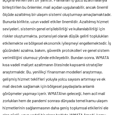
birleştirilen bu önlemler, mali açıdan uygulanabilir, ancak önemli
ölçüde azaltılmış bir ulaşım sistemi oluşturmayı amaçlamaktadır.
Bununla birlikte, uzun vadeli etkiler önemlidir. Azaltılmış hizmet
seviyeleri, sistemin genel erişilebilirliği ve kullanılabilirliği için
riskler oluşturmakta, potansiyel olarak düşük gelirli toplulukları
etkilemekte ve bölgesel ekonomik iyileşmeyi engellemektedir. İş
gücündeki azalma, bakım, güvenlik protokolleri ve genel sistem
verimliliğini olumsuz yönde etkileyebilir. Bundan sonra, WMATA
kısa vadeli maliyet azaltmanın ötesinde kapsamlı stratejiler
araştırmalıdır. Bu, yenilikçi finansman modelleri araştırmayı,
gelişmiş hizmet teklifleri yoluyla yolcu sayısını artırmayı ve ek
mali destek sağlamak için bölgesel paydaşlarla anlamlı
görüşmeler yapmayı içerir. WMATA’nın geleceği, hem acil mali
zorlukları hem de pandemi sonrası dünyada temel kamu ulaşım
hizmetlerinin sağlanmasının daha geniş toplumsal etkilerini ele
alan güçlü, uzun vadeli bir plana bağlıdır. WMATA örneği, kamu