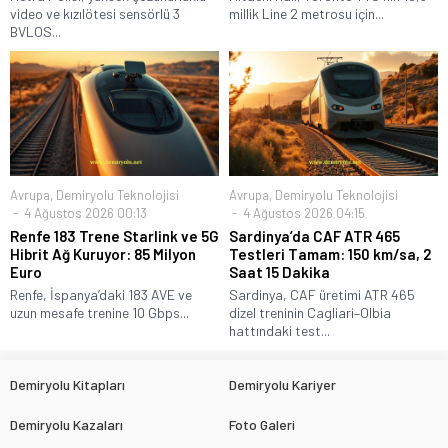
video ve kızılötesi sensörlü 3
millik Line 2 metrosu için...
BVLOS...
Avrupa
,
Demiryolu Teknolojisi
Avrupa
,
Demiryolu Teknolojisi
4 Ağustos 2026 00:13
4 Ağustos 2026 04:15
Renfe 183 Trene Starlink ve 5G
Sardinya’da CAF ATR 465
Hibrit Ağ Kuruyor: 85 Milyon
Testleri Tamam: 150 km/sa, 2
Euro
Saat 15 Dakika
Renfe, İspanya’daki 183 AVE ve
Sardinya, CAF üretimi ATR 465
uzun mesafe trenine 10 Gbps...
dizel treninin Cagliari–Olbia
hattındaki test...
Demiryolu Kitapları
Demiryolu Kariyer
Demiryolu Kazaları
Foto Galeri