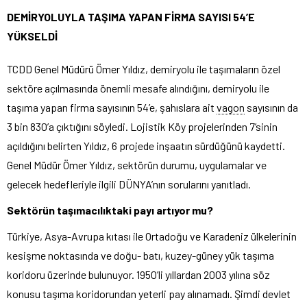
DEMİRYOLUYLA TAŞIMA YAPAN FİRMA SAYISI 54’E
YÜKSELDİ
TCDD Genel Müdürü Ömer Yıldız, demiryolu ile taşımaların özel
sektöre açılmasında önemli mesafe alındığını, demiryolu ile
taşıma yapan firma sayısının 54’e, şahıslara ait
vagon
sayısının da
3 bin 830’a çıktığını söyledi. Lojistik Köy projelerinden 7’sinin
açıldığını belirten Yıldız, 6 projede inşaatın sürdüğünü kaydetti.
Genel Müdür Ömer Yıldız, sektörün durumu, uygulamalar ve
gelecek hedefleriyle ilgili DÜNYA’nın sorularını yanıtladı.
Sektörün taşımacılıktaki payı artıyor mu?
Türkiye, Asya-Avrupa kıtası ile Ortadoğu ve Karadeniz ülkelerinin
kesişme noktasında ve doğu- batı, kuzey-güney yük taşıma
koridoru üzerinde bulunuyor. 1950’li yıllardan 2003 yılına söz
konusu taşıma koridorundan yeterli pay alınamadı. Şimdi devlet