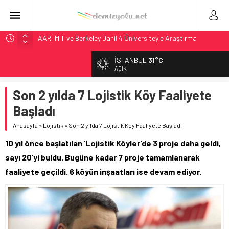
AAR, MIT ve Berkeley Dahil 4 Üniversiteyle Araştırma
Konsorsiyumu Başlattı
İSTANBUL
31°C
Long Beach Limanı’na 58 Milyon Dolarlık Yeşil Yatırım Ödülü
AÇIK
Madrid 6. Hat 2027’de Sürücüsüz: Kapasite %70 Artacak
Son 2 yılda 7 Lojistik Köy Faaliyete
Laing O’Rourke, 17,2 Milyar Sterlinlik Siparişle Tesis
Büyütüyor
Başladı
Rocky Mountain, Güneş Enerjili Tesisten İlk Rayı Sevk Etti
Anasayfa
»
Lojistik
»
Son 2 yılda 7 Lojistik Köy Faaliyete Başladı
10 yıl önce başlatılan ‘Lojistik Köyler’de 3 proje daha geldi,
sayı 20’yi buldu. Bugüne kadar 7 proje tamamlanarak
faaliyete geçildi. 6 köyün inşaatları ise devam ediyor.