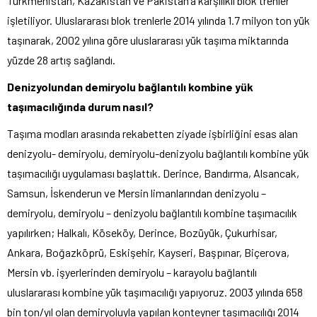
Türkmenistan, Kazakistan ve Pakistan’a karşılıklı blok trenler
işletiliyor. Uluslararası blok trenlerle 2014 yılında 1.7 milyon ton yük
taşınarak, 2002 yılına göre uluslararası yük taşıma miktarında
yüzde 28 artış sağlandı.
Denizyolundan demiryolu bağlantılı kombine yük
taşımacılığında durum nasıl?
Taşıma modları arasında rekabetten ziyade işbirliğini esas alan
denizyolu- demiryolu, demiryolu-denizyolu bağlantılı kombine yük
taşımacılığı uygulaması başlattık. Derince, Bandırma, Alsancak,
Samsun, İskenderun ve Mersin limanlarından denizyolu –
demiryolu, demiryolu – denizyolu bağlantılı kombine taşımacılık
yapılırken; Halkalı, Köseköy, Derince, Bozüyük, Çukurhisar,
Ankara, Boğazköprü, Eskişehir, Kayseri, Başpınar, Biçerova,
Mersin vb. işyerlerinden demiryolu – karayolu bağlantılı
uluslararası kombine yük taşımacılığı yapıyoruz. 2003 yılında 658
bin ton/yıl olan demiryoluyla yapılan konteyner taşımacılığı 2014