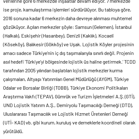
verilerine göre 6 merkezde inşaatlar devam ediyor. 7 merkezde
ise proje, kamulaştırma işlemleri sürdürülüyor. Bu tabloya göre,
2016 sonuna kadar 6 merkezin daha devreye alınması muhtemel
gözüküyor. Açılan merkezler şöyle: Samsun (Gelemen), İstanbul
(Halkalı), Eskişehir (Hasanbey), Denizli (Kaklık), Kocaeli
(Köseköy), Balıkesir (Gökköy) ve Uşak. Lojistik Köyler projesinin
amacı sadece Türkiye’nin iç dış taşımalarıyla sınırlı değil. Projenin
asıl hedefi ‘Türkiye’yi bölgesinde lojistik üs haline getirmek.’ TCDD
tarafından 2005 yılından başlatılan lojistik merkezler kurma
çalışmaları, Altyapı Yatırımları Genel Müdürlüğü (AYGM), Türkiye
Odalar ve Borsalar Birliği (TOBB), Türkiye Ekonomi Politikaları
Araştırma Vakfı (TEPAV), Gümrük ve Turizm İşletmeleri A.Ş. (GTİ),
UND Lojistik Yatırım A.Ş., Demiryolu Taşımacılığı Derneği (DTD),
Uluslararası Taşımacılık ve Lojistik Hizmet Üretenleri Derneği
(UTİ- KAD) vb. gibi kurum, kuruluş ve derneklerle koordineli olarak
yürütüldü.