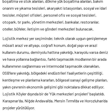
boşaltma ve stok alanları, dökme yük boşaltma alanları, bakım
onarım ve yıkama tesisleri, akaryakıt istasyonları, sosyal ve idari
tesisler, müşteri ofisleri, personel ofis ve sosyal tesisleri,
otopark, tır parkı, yönetim merkezleri, bankalar, restoranlar,
oteller, büfeler, iletişim ve gönderi merkezleri bulunacak.
Lojistik merkez yer seçiminde; teknik olarak uygun genişlemeye
müsait arazi ve altyapı, coğrafi konum, doğal yapı ve arazi
kullanım durumu, demiryolu hattına yakınlığı, karayolu varsa deniz
ve hava yollarına bağlantısı, farklı taşımacılık modlarının bir arada
kullanımının sağlanması ve intermodal taşımacılık olanakları,
OSB’lere yakınlığı, bölgedeki endüstrileri faaliyetlerin çeşitliliği,
kentleşme ve planlama kararları, bölgesel sanayi gelişme planları,
yakın çevrenin ekonomik gelişimi gibi noktalara dikkat ediliyor.
Lojistik Köyler dışında bir de ‘Yük merkezleri projeleri’ başlatıldı.
Karapınar’da, Niğde Andaval’da, Mersin Tırmıl’da ve Horozluhan’da
projeler yürütülüyor.