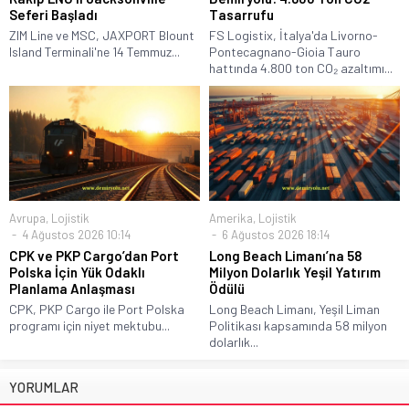
Seferi Başladı
Tasarrufu
ZIM Line ve MSC, JAXPORT Blount
FS Logistix, İtalya'da Livorno-
Island Terminali'ne 14 Temmuz...
Pontecagnano-Gioia Tauro
hattında 4.800 ton CO₂ azaltımı...
Avrupa
,
Lojistik
Amerika
,
Lojistik
4 Ağustos 2026 10:14
6 Ağustos 2026 18:14
CPK ve PKP Cargo’dan Port
Long Beach Limanı’na 58
Polska İçin Yük Odaklı
Milyon Dolarlık Yeşil Yatırım
Planlama Anlaşması
Ödülü
CPK, PKP Cargo ile Port Polska
Long Beach Limanı, Yeşil Liman
programı için niyet mektubu...
Politikası kapsamında 58 milyon
dolarlık...
YORUMLAR