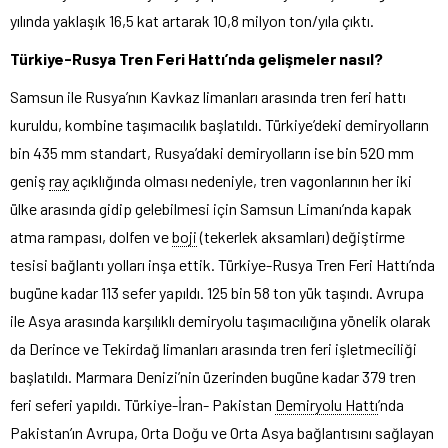
yılında yaklaşık 16,5 kat artarak 10,8 milyon ton/yıla çıktı.
Türkiye-Rusya Tren Feri Hattı’nda gelişmeler nasıl?
Samsun ile Rusya’nın Kavkaz limanları arasında tren feri hattı
kuruldu, kombine taşımacılık başlatıldı. Türkiye’deki demiryolların
bin 435 mm standart, Rusya’daki demiryolların ise bin 520 mm
geniş
ray
açıklığında olması nedeniyle, tren vagonlarının her iki
ülke arasında gidip gelebilmesi için Samsun Limanı’nda kapak
atma rampası, dolfen ve
boji
(tekerlek aksamları) değiştirme
tesisi bağlantı yolları inşa ettik. Türkiye-Rusya Tren Feri Hattı’nda
bugüne kadar 113 sefer yapıldı. 125 bin 58 ton yük taşındı. Avrupa
ile Asya arasında karşılıklı demiryolu taşımacılığına yönelik olarak
da Derince ve Tekirdağ limanları arasında tren feri işletmeciliği
başlatıldı. Marmara Denizi’nin üzerinden bugüne kadar 379 tren
feri seferi yapıldı. Türkiye-İran- Pakistan
Demiryolu Hattı
’nda
Pakistan’ın Avrupa, Orta Doğu ve Orta Asya bağlantısını sağlayan