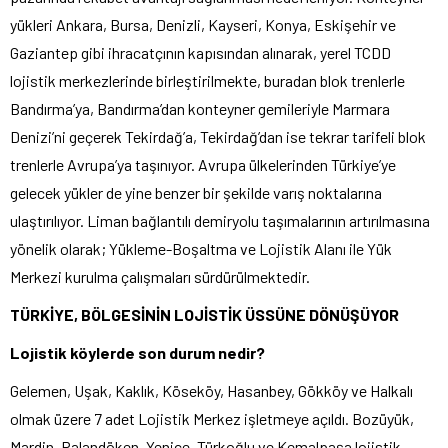
yükleri Ankara, Bursa, Denizli, Kayseri, Konya, Eskişehir ve
Gaziantep gibi ihracatçının kapısından alınarak, yerel TCDD
lojistik merkezlerinde birleştirilmekte, buradan blok trenlerle
Bandırma’ya, Bandırma’dan konteyner gemileriyle Marmara
Denizi’ni geçerek Tekirdağ’a, Tekirdağ’dan ise tekrar tarifeli blok
trenlerle Avrupa’ya taşınıyor. Avrupa ülkelerinden Türkiye’ye
gelecek yükler de yine benzer bir şekilde varış noktalarına
ulaştırılıyor. Liman bağlantılı demiryolu taşımalarının artırılmasına
yönelik olarak; Yükleme-Boşaltma ve Lojistik Alanı ile Yük
Merkezi kurulma çalışmaları sürdürülmektedir.
TÜRKİYE, BÖLGESİNİN LOJİSTİK ÜSSÜNE DÖNÜŞÜYOR
Lojistik köylerde son durum nedir?
Gelemen, Uşak, Kaklık, Köseköy, Hasanbey, Gökköy ve Halkalı
olmak üzere 7 adet Lojistik Merkez işletmeye açıldı. Bozüyük,
Mardin, Palandöken, Yenice, Türkoğlu ve Kemalpaşa lojistik