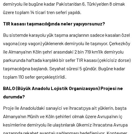
demiryolu ile bugüne kadar Pakistan’dan 6, Türkiye’den 8 olmak
üzere toplam 14 ticari tren seferi yapıldı.
TIR kasası taşımacılığında neler yapıyorsunuz?
Bu sistemde karayolu yük taşıma araçlarının sadece kasaları özel
vagona (cep vagon) yüklenerek demiryolu ile taşınıyor. Çerkezköy
ile Almanya’nın Köln şehri arasındaki 2 bin 719 km’lik demiryolu
parkurunda haftada karşılıklı bir sefer TIR kasası (çekicisiz dorse)
taşımacılığına başlandı. Seyahat süresi 5 gündür. Bugüne kadar
toplam 110 sefer gerçekleştirildi.
BALO (Büyük Anadolu Lojistik Organizasyon) Projesi ne
durumda?
Proje ile Anadolu’daki sanayici ve ihracatçıya ait yüklerin, başta
Almanya’nın Münih ve Köln şehirleri olmak üzere Avrupa’nın iç
kesimlerine demiryolu ile ulaştırılarak ülkemiz ihracatına Avrupa
pazarında rekabet avantajı sağlanması hedefleniyor. Konteyner