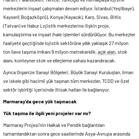
merkezlerin inşaat çalışmaları devam ediyor. İstanbul (Yeşilbayır),
Kayseri( Boğazköprü), Konya (Kayacık), Kars, Sivas, Bitlis
(Tatvan) ve Habur Lojistik merkezlerine ilişkin proje,
kamulaştırma ve inşaat ihale işlemleri sürdürülüyor. Bu merkezler
faaliyete geçtiğinde lojistik sektörüne yıllık yaklaşık 27 milyon
ton ilave taşıma imkanı 9 milyon metrekarelik,
açık alan
, stok
alanı, konteyner stok ve elleçleme sahası kazandıracak.
Ayrıca Organize Sanayi Bölgeleri, Büyük Sanayi Kuruluşları, liman
ve iskele gibi hacimli yük taşınan tüm merkezler, TCDD ve özel
sektör işbirliği içerisinde iltisak hatları ile bağlanıyor.
Marmaray’da gece yük taşınacak
Yük taşıma ile ilgili yeni projeler var mı?
Marmaray Projesi’nin Halkalı ve Pendik bağlantıları
tamamlandıktan sonra gece saatlerinde Asya-Avrupa arasında