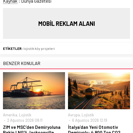
Kaynak
: Dünya Gazetesi
MOBİL REKLAM ALANI
ETİKETLER:
lojistik köy projeleri
BENZER KONULAR
Amerika
,
Lojistik
Avrupa
,
Lojistik
2 Ağustos 2026 08:11
6 Ağustos 2026 12:19
ZIM ve MSC’den Demiryoluna
İtalya’dan Yeni Otomotiv
Rakip LNG’li Jacksonville
Demiryolu: 4.800 Ton CO2