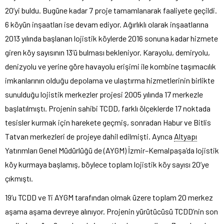
20’yi buldu. Bugüne kadar 7 proje tamamlanarak faaliyete geçildi.
6 köyün inşaatları ise devam ediyor. Ağırlıklı olarak inşaatlarına
2013 yılında başlanan lojistik köylerde 2016 sonuna kadar hizmete
giren köy sayısının 13’ü bulması bekleniyor. Karayolu, demiryolu,
denizyolu ve yerine göre havayolu erişimi ile kombine taşımacılık
imkanlarının olduğu depolama ve ulaştırma hizmetlerinin birlikte
sunulduğu lojistik merkezler projesi 2005 yılında 17 merkezle
başlatılmıştı. Projenin sahibi TCDD, farklı ölçeklerde 17 noktada
tesisler kurmak için harekete geçmiş, sonradan Habur ve Bitlis
Tatvan merkezleri de projeye dahil edilmişti. Ayrıca
Altyapı
Yatırımları Genel Müdürlüğü de (AYGM) İzmir–Kemalpaşa’da lojistik
köy kurmaya başlamış, böylece toplam lojistik köy sayısı 20’ye
çıkmıştı.
19’u TCDD ve 1’i AYGM tarafından olmak üzere toplam 20 merkez
aşama aşama devreye alınıyor. Projenin yürütücüsü TCDD’nin son