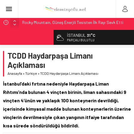
Rocky Mountain, Güneş Enerjili Tesisten İlk Rayı Sevk Etti
AAR, MIT ve Berkeley Dahil 4 Üniversiteyle Araştırma
İSTANBUL
31°C
Konsorsiyumu Başlattı
PARÇALI BULUTLU
Long Beach Limanı’na 58 Milyon Dolarlık Yeşil Yatırım Ödülü
TCDD Haydarpaşa Limanı
Chicago’da Metra Polisi BVLOS Drone’larla Müdahale
Süresini Kısalttı
Açıklaması
NJ Transit’ten Tarihi Bütçe: 46 Yılın Rekoru Onaylandı
Anasayfa
»
Türkiye
»
TCDD Haydarpaşa Limanı Açıklaması
İstanbul’daki fırtına nedeniyle Haydarpaşa Liman
Rıhtımı’nda bulunan 4 vinçten birinin, liman sahasındaki 9
vinçten 4’ünün ve yaklaşık 100 konteynerin devrildiği,
içerisinde kimyasal madde bulunan konteynerlerin üzerine
vinçlerin devrilmesiyle çıkan yangının itfaiye tarafından
kısa sürede söndürüldüğü bildirildi.