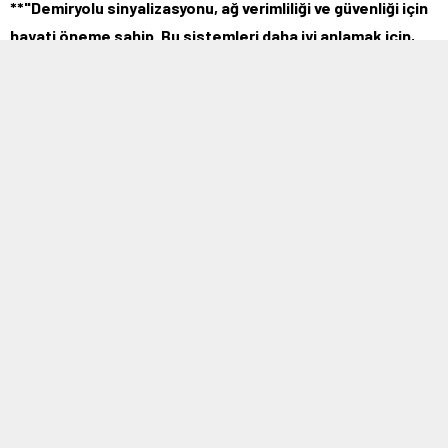
**"Demiryolu sinyalizasyonu, ağ verimliliği ve güvenliği için
hayati öneme sahip. Bu sistemleri daha iyi anlamak için,
detayları keşfedin!"**
MOBİL REKLAM ALANI