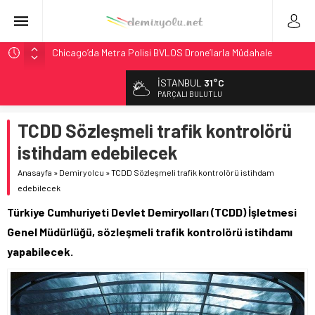
Chicago’da Metra Polisi BVLOS Drone’larla Müdahale
Süresini Kısalttı
İSTANBUL
31°C
NJ Transit’ten Tarihi Bütçe: 46 Yılın Rekoru Onaylandı
PARÇALI BULUTLU
Rocky Mountain, Güneş Enerjili Tesisten İlk Rayı Sevk Etti
TCDD Sözleşmeli trafik kontrolörü
AAR, MIT ve Berkeley Dahil 4 Üniversiteyle Araştırma
Konsorsiyumu Başlattı
istihdam edebilecek
Northern Railway Doğruladı: 308 Bin Rupiye Özel Vagonda
Anasayfa
»
Demiryolcu
»
TCDD Sözleşmeli trafik kontrolörü istihdam
Puja
edebilecek
Türkiye Cumhuriyeti Devlet Demiryolları (TCDD) İşletmesi
Genel Müdürlüğü, sözleşmeli trafik kontrolörü istihdamı
yapabilecek.