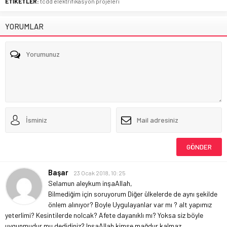
ETİKETLER:
tcdd elektrifikasyon projeleri
YORUMLAR
Başar
23 Ocak 2018, 10:25
Selamun aleykum inşaAllah,
Bilmediğim için soruyorum
Diğer ülkelerde de aynı şekilde
önlem alınıyor?
Boyle Uygulayanlar var mı ?
alt yapımız
yeterlimi?
Kesintilerde nolcak?
Afete dayanıklı mı?
Yoksa siz böyle
uygunmudur mu dedidiniz?
InşaAllah kimse mağdur kalmaz