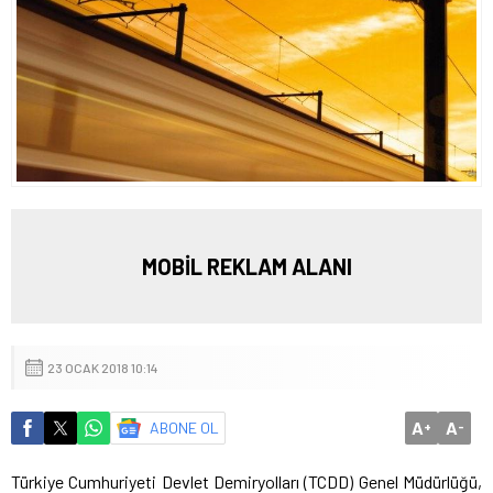
MOBİL REKLAM ALANI
23 OCAK 2018 10:14
A
A
ABONE OL
+
-
Türkiye Cumhuriyeti Devlet Demiryolları (TCDD) Genel Müdürlüğü,