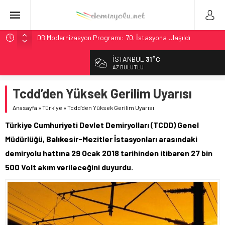
DB Modernizasyon Programı: 70. İstasyona Ulaşıldı
GB Railfreight İngiltere’de Lider, Class 99’lar 2026’da Yolda
İSTANBUL
31°C
İngiltere Demiryolunda Tarihi Entegrasyon: GBR Anglia
AZ BULUTLU
Resmen Başladı
Tcdd’den Yüksek Gerilim Uyarısı
Malezya Havayolları, TGV ile 28 Fransız Şehrine Tek Bilet
Ukrayna’da Yolcu Trenine İHA Saldırısı: Zamanında Tahliye
Anasayfa
»
Türkiye
»
Tcdd’den Yüksek Gerilim Uyarısı
Faciayı Önledi
Türkiye Cumhuriyeti Devlet Demiryolları (TCDD) Genel
Müdürlüğü, Balıkesir-Mezitler İstasyonları arasındaki
demiryolu hattına 29 Ocak 2018 tarihinden itibaren 27 bin
500 Volt akım verileceğini duyurdu.