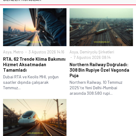
Asya
,
Metro
3 Ağustos 2026 14:16
Asya
,
Demiryolu Şirketleri
7 Ağustos 2026 08:14
RTA, 62 Trende Klima Bakımını
Hizmet Aksatmadan
Northern Railway Doğruladı:
Tamamladı
308 Bin Rupiye Özel Vagonda
Puja
Dubai RTA ve Keolis MHI, yoğun
saatler dışında çalışarak
Northern Railway, 10 Temmuz
Temmuz...
2025'te Yeni Delhi–Mumbai
arasında 308.580 rupi...