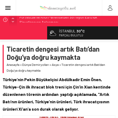
Fortescue ile Knorr-Bremse’den 99 Milyon Euro’luk
Sinyalizasyon Anlaşması
Stadler, Austin’e 21 CITYLINK Hafif Raylı Aracı Tedarik
Edecek
İSTANBUL
30°C
PARÇALI BULUTLU
9,9 Milyar Dolarlık Mor Hat’ta Tel Testleri Başladı
Utah’ta 31 Milyon Dolarlık Proje Trafik Çilesini Bitiriyor
Ticaretin dengesi artık Batı’dan
CRRC, Salvador Metrosu İçin 83,9 Milyon Euro’luk Anlaşma
Doğu’ya doğru kaymakta
İmzaladı
Anasayfa
»
Dünya Demiryolları
»
Asya
»
Ticaretin dengesi artık Batı’dan
Doğu’ya doğru kaymakta
Türkiye’nin Pekin Büyükelçisi Abdülkadir Emin Önen,
Türkiye-Çin ilk ihracat blok treni için Çin’in Xian kentinde
düzenlenen törenin ardından yaptığı açıklamada, "Artık
Batı’nın ürünleri, Türkiye’nin ürünleri, Türk ihracatçısının
ürünleri Xi’an’a son durak olarak geliyor.