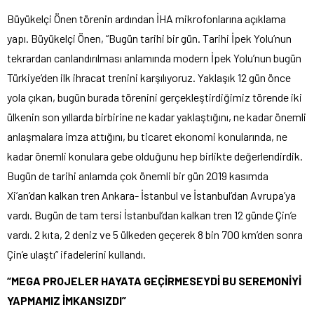
Büyükelçi Önen törenin ardından İHA mikrofonlarına açıklama
yapı. Büyükelçi Önen, “Bugün tarihi bir gün. Tarihi İpek Yolu’nun
tekrardan canlandırılması anlamında modern İpek Yolu’nun bugün
Türkiye’den ilk ihracat trenini karşılıyoruz. Yaklaşık 12 gün önce
yola çıkan, bugün burada törenini gerçekleştirdiğimiz törende iki
ülkenin son yıllarda birbirine ne kadar yaklaştığını, ne kadar önemli
anlaşmalara imza attığını, bu ticaret ekonomi konularında, ne
kadar önemli konulara gebe olduğunu hep birlikte değerlendirdik.
Bugün de tarihi anlamda çok önemli bir gün 2019 kasımda
Xi’an’dan kalkan tren Ankara- İstanbul ve İstanbul’dan Avrupa’ya
vardı. Bugün de tam tersi İstanbul’dan kalkan tren 12 günde Çin’e
vardı. 2 kıta, 2 deniz ve 5 ülkeden geçerek 8 bin 700 km’den sonra
Çin’e ulaştı” ifadelerini kullandı.
“MEGA PROJELER HAYATA GEÇİRMESEYDİ BU SEREMONİYİ
YAPMAMIZ İMKANSIZDI”