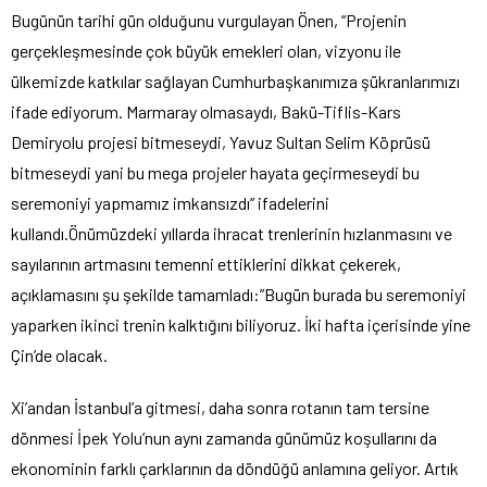
Bugünün tarihi gün olduğunu vurgulayan Önen, “Projenin
gerçekleşmesinde çok büyük emekleri olan, vizyonu ile
ülkemizde katkılar sağlayan Cumhurbaşkanımıza şükranlarımızı
ifade ediyorum. Marmaray olmasaydı, Bakü-Tiflis-Kars
Demiryolu projesi bitmeseydi, Yavuz Sultan Selim Köprüsü
bitmeseydi yani bu mega projeler hayata geçirmeseydi bu
seremoniyi yapmamız imkansızdı” ifadelerini
kullandı.Önümüzdeki yıllarda ihracat trenlerinin hızlanmasını ve
sayılarının artmasını temenni ettiklerini dikkat çekerek,
açıklamasını şu şekilde tamamladı:”Bugün burada bu seremoniyi
yaparken ikinci trenin kalktığını biliyoruz. İki hafta içerisinde yine
Çin’de olacak.
Xi’andan İstanbul’a gitmesi, daha sonra rotanın tam tersine
dönmesi İpek Yolu’nun aynı zamanda günümüz koşullarını da
ekonominin farklı çarklarının da döndüğü anlamına geliyor. Artık