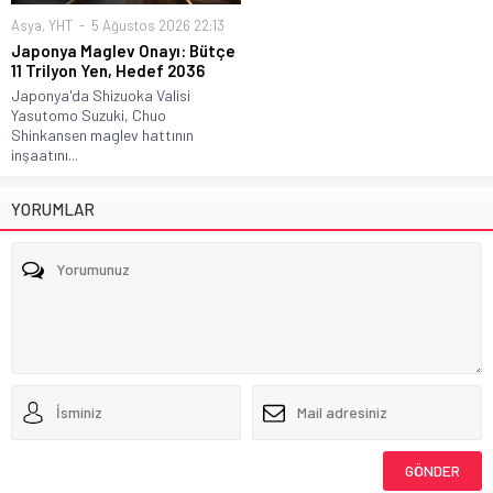
Asya
,
YHT
5 Ağustos 2026 22:13
Japonya Maglev Onayı: Bütçe
11 Trilyon Yen, Hedef 2036
Japonya'da Shizuoka Valisi
Yasutomo Suzuki, Chuo
Shinkansen maglev hattının
inşaatını...
YORUMLAR