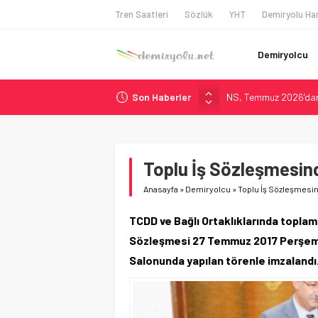
Tren Saatleri
Sözlük
YHT
Demiryolu Har
Demiryolcu
Son Haberler
NS, Temmuz 2026’dan 
Madrid Atocha’da 56 M
Çekya ETCS’de Erken 
České dráhy 101 Yaşın
Toplu İş Sözleşmesind
ÖBB ve RFI’dan Brenne
Anasayfa
»
Demiryolcu
»
Toplu İş Sözleşmesind
TCDD ve Bağlı Ortaklıklarında toplam
Sözleşmesi 27 Temmuz 2017 Perşem
Salonunda yapılan törenle imzalandı