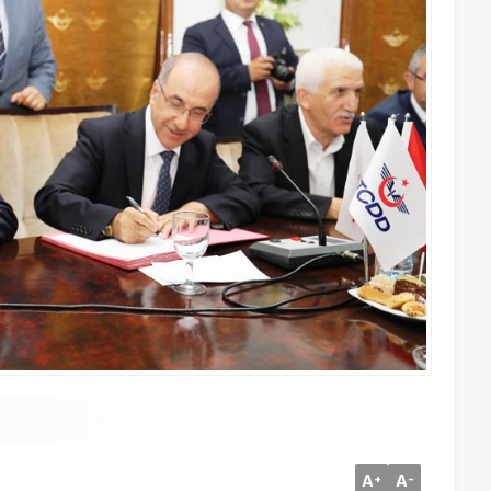
A
A
+
-