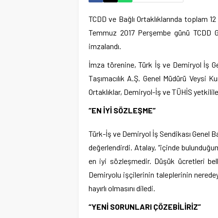
TCDD ve Bağlı Ortaklıklarında toplam 1
Temmuz 2017 Perşembe günü TCDD Gene
imzalandı.
İmza törenine, Türk İş ve Demiryol İş 
Taşımacılık A.Ş. Genel Müdürü Veysi Kur
Ortaklıklar, Demiryol-İş ve TÜHİS yetkililer
“EN İYİ SÖZLEŞME”
Türk-İş ve Demiryol İş Sendikası Genel 
değerlendirdi. Atalay, “içinde bulunduğu
en iyi sözleşmedir. Düşük ücretleri bel
Demiryolu işçilerinin taleplerinin nered
hayırlı olmasını diledi.
“YENİ SORUNLARI ÇÖZEBİLİRİZ”