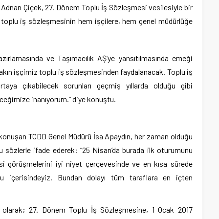
Adnan Çiçek, 27. Dönem Toplu İş Sözleşmesi vesilesiyle bir
m toplu iş sözleşmesinin hem işçilere, hem genel müdürlüğe
zırlamasında ve Taşımacılık AŞ’ye yansıtılmasında emeği
yakın işçimiz toplu iş sözleşmesinden faydalanacak. Toplu iş
taya çıkabilecek sorunları geçmiş yıllarda olduğu gibi
eceğimize inanıyorum.” diye konuştu.
 konuşan TCDD Genel Müdürü İsa Apaydın, her zaman olduğu
şu sözlerle ifade ederek: “25 Nisan’da burada ilk oturumunu
si görüşmelerini iyi niyet çerçevesinde ve en kısa sürede
u içerisindeyiz. Bundan dolayı tüm taraflara en içten
ı olarak; 27. Dönem Toplu İş Sözleşmesine, 1 Ocak 2017