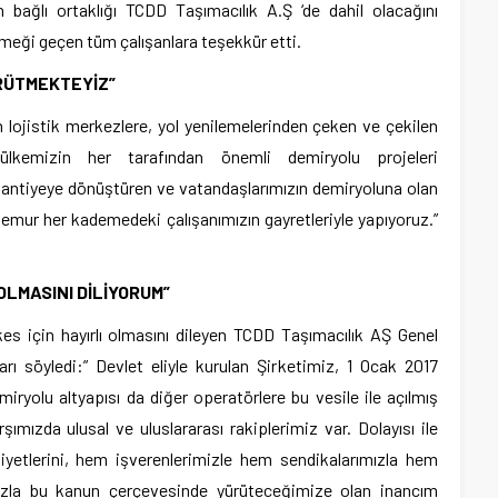
n bağlı ortaklığı TCDD Taşımacılık A.Ş ‘de dahil olacağını
meği geçen tüm çalışanlara teşekkür etti.
RÜTMEKTEYİZ”
en lojistik merkezlere, yol yenilemelerinden çeken ve çekilen
ülkemizin her tarafından önemli demiryolu projeleri
şantiyeye dönüştüren ve vatandaşlarımızın demiryoluna olan
 memur her kademedeki çalışanımızın gayretleriyle yapıyoruz.”
LMASINI DİLİYORUM”
s için hayırlı olmasını dileyen TCDD Taşımacılık AŞ Genel
ı söyledi:” Devlet eliyle kurulan Şirketimiz, 1 Ocak 2017
emiryolu altyapısı da diğer operatörlere bu vesile ile açılmış
ımızda ulusal ve uluslararası rakiplerimiz var. Dolayısı ile
liyetlerini, hem işverenlerimizle hem sendikalarımızla hem
mızla bu kanun çerçevesinde yürüteceğimize olan inancım