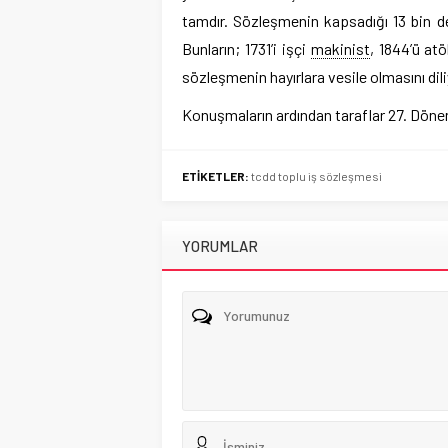
tamdır. Sözleşmenin kapsadığı 13 bin d
Bunların; 1731’i işçi
makinist
, 1844’ü atö
sözleşmenin hayırlara vesile olmasını dil
Konuşmaların ardından taraflar 27. Dönem
ETİKETLER:
tcdd toplu iş sözleşmesi
YORUMLAR