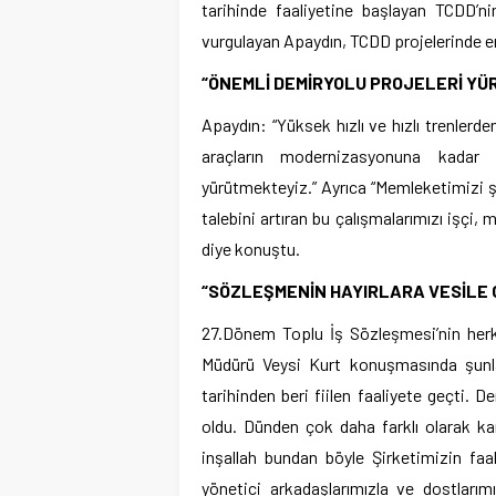
tarihinde faaliyetine başlayan TCDD’ni
vurgulayan Apaydın, TCDD projelerinde e
“ÖNEMLİ DEMİRYOLU PROJELERİ YÜ
Apaydın: “Yüksek hızlı ve hızlı trenlerd
araçların modernizasyonuna kadar 
yürütmekteyiz.” Ayrıca “Memleketimizi 
talebini artıran bu çalışmalarımızı işçi,
diye konuştu.
“SÖZLEŞMENİN HAYIRLARA VESİLE O
27.Dönem Toplu İş Sözleşmesi’nin herke
Müdürü Veysi Kurt konuşmasında şunlar
tarihinden beri fiilen faaliyete geçti. D
oldu. Dünden çok daha farklı olarak karş
inşallah bundan böyle Şirketimizin faa
yönetici arkadaşlarımızla ve dostları