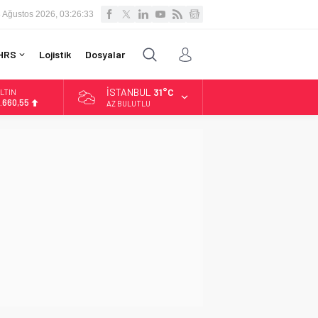
 Ağustos 2026, 03:26:34
HRS
Lojistik
Dosyalar
İSTANBUL
31°C
LTIN
.660,55
AZ BULUTLU
İST
3.779,39
OLAR
7,7111
URO
5,1881