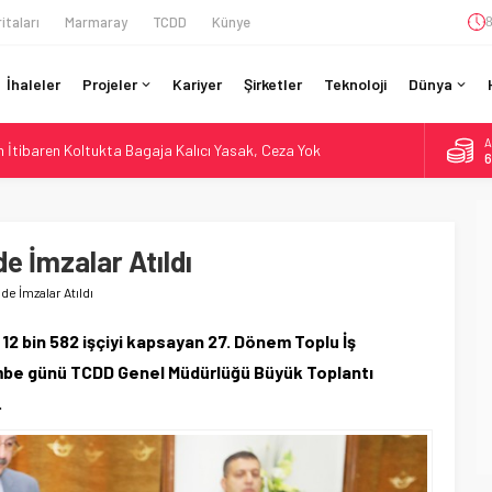
itaları
Marmaray
TCDD
Künye
8
İhaleler
Projeler
Kariyer
Şirketler
Teknoloji
Dünya
A
İtibaren Koltukta Bagaja Kalıcı Yasak, Ceza Yok
6
ilyon Euro’luk Yenileme: Sol Tüneli %33 Kapasite Artışı
B
1
Teslim Ama Ulusal Hedef 730 km’ye Düştü
daki Buharlıyı Šumava Seferlerine Çıkarıyor
e İmzalar Atıldı
D
4
r’da 15 Günlük Bakım: Tren Seferleri Duruyor
e İmzalar Atıldı
E
5
 12 bin 582 işçiyi kapsayan 27. Dönem Toplu İş
be günü TCDD Genel Müdürlüğü Büyük Toplantı
.