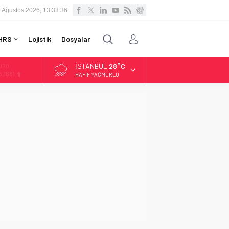
 Ağustos 2026, 13:33:37
HRS
Lojistik
Dosyalar
İSTANBUL
28°C
LTIN
.660,55
HAFIF YAĞMURLU
İST
3.779,39
OLAR
,7111
URO
5,1881