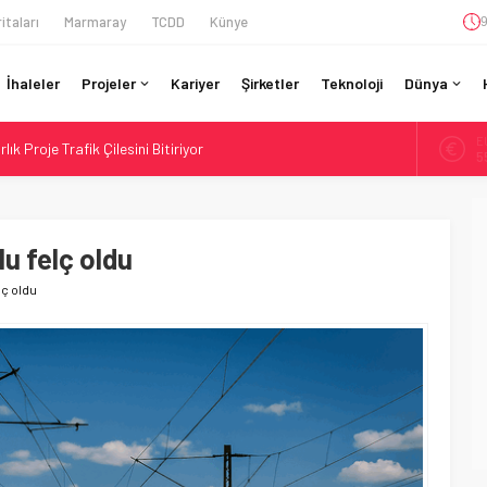
itaları
Marmaray
TCDD
Künye
9
İhaleler
Projeler
Kariyer
Şirketler
Teknoloji
Dünya
A
lık Proje Trafik Çilesini Bitiriyor
6
 Milyar Real’lik PTC Anlaşmasını 2031’e Kadar Tamamlayacak
B
1
ı 72,4 Milyon Dolarlık Alt Geçidi Başlattı
ine İHA Saldırısı: Zamanında Tahliye Faciayı Önledi
u felç oldu
D
47
r Hat’ta Tel Testleri Başladı
lç oldu
E
5