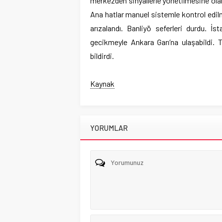
merkezden sinyallerle yönetilmesine ola
Ana hatlar manuel sistemle kontrol edil
arızalandı. Banliyö seferleri durdu. 
gecikmeyle Ankara Garı’na ulaşabildi. T
bildirdi.
Kaynak
YORUMLAR