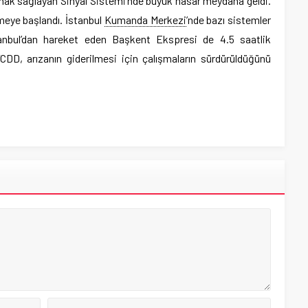
nak sağlayan Sinyal Sistemi’nde büyük hasar meydana geldi.
meye başlandı. İstanbul
Kumanda Merkezi
’nde bazı sistemler
İstanbul’dan hareket eden Başkent Ekspresi de 4.5 saatlik
CDD, arızanın giderilmesi için çalışmaların sürdürüldüğünü