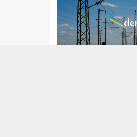
13 ŞUBAT 2009 16:10
ABONE OL
Balıkesir’in Dursunbey İlçesi Kireç Köy