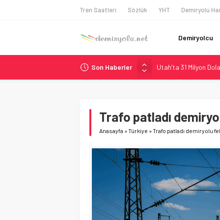
Tren Saatleri
Sözlük
YHT
Demiryolu Har
Demiryolcu
Son Haberler
Utah’ta 31 Milyon Dolar
Wabtec Brezilya’da 1
ABD’de CREATE Program
Ukrayna’da Yolcu Tren
Trafo patladı demiryol
9,9 Milyar Dolarlık Mo
Anasayfa
»
Türkiye
»
Trafo patladı demiryolu fe