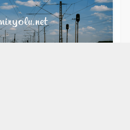
A
A
+
-
ü yakınlarında aşırı yağmur nedeniyle meydana gelen heyelan