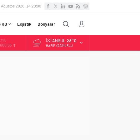
 Ağustos 2026, 14:23:00
HRS
Lojistik
Dosyalar
İSTANBUL
28°C
LTIN
.660,55
HAFIF YAĞMURLU
İST
3.779,39
OLAR
,7111
URO
5,1881