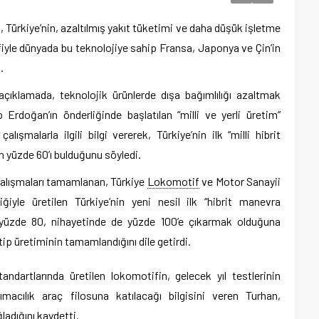
 Türkiye’nin, azaltılmış yakıt tüketimi ve daha düşük işletme
iyle dünyada bu teknolojiye sahip Fransa, Japonya ve Çin’in
.
çıklamada, teknolojik ürünlerde dışa bağımlılığı azaltmak
rdoğan’ın önderliğinde başlatılan “milli ve yerli üretim”
alışmalarla ilgili bilgi vererek, Türkiye’nin ilk “milli hibrit
nın yüzde 60’ı bulduğunu söyledi.
çalışmaları tamamlanan, Türkiye
Lokomotif
ve Motor Sanayii
yle üretilen Türkiye’nin yeni nesil ilk “hibrit manevra
nı yüzde 80, nihayetinde de yüzde 100’e çıkarmak olduğuna
ip üretiminin tamamlandığını dile getirdi.
standartlarında üretilen lokomotifin, gelecek yıl testlerinin
cılık araç filosuna katılacağı bilgisini veren Turhan,
ladığını kaydetti.