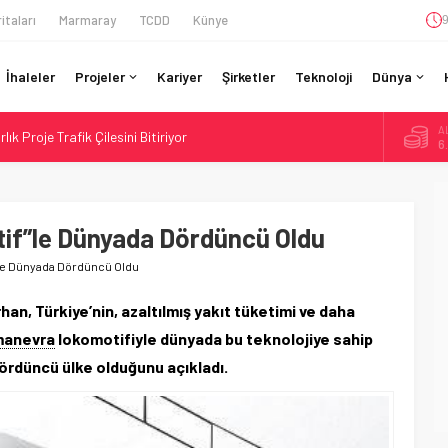
itaları
Marmaray
TCDD
Künye
9
İhaleler
Projeler
Kariyer
Şirketler
Teknoloji
Dünya
A
lık Proje Trafik Çilesini Bitiriyor
6
 Milyar Real’lik PTC Anlaşmasını 2031’e Kadar Tamamlayacak
B
1
ı 72,4 Milyon Dolarlık Alt Geçidi Başlattı
ine İHA Saldırısı: Zamanında Tahliye Faciayı Önledi
tif”le Dünyada Dördüncü Oldu
D
47
r Hat’ta Tel Testleri Başladı
f”le Dünyada Dördüncü Oldu
E
5
an, Türkiye’nin, azaltılmış yakıt tüketimi ve daha
manevra
lokomotifiyle dünyada bu teknolojiye sahip
ördüncü ülke olduğunu açıkladı.