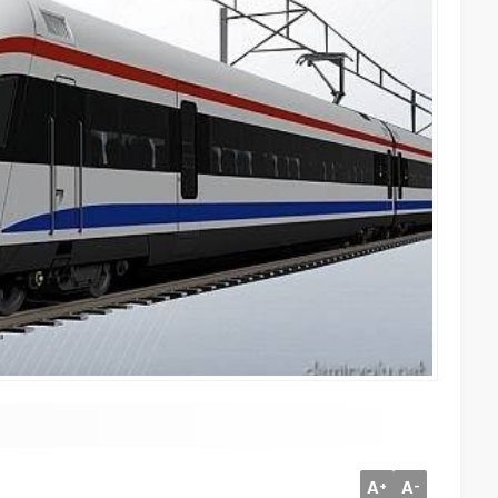
A
A
+
-