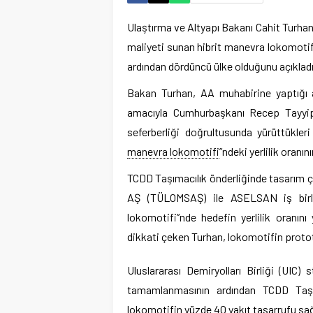
Ulaştırma ve Altyapı Bakanı Cahit Turhan,
maliyeti sunan hibrit manevra lokomotif
ardından dördüncü ülke olduğunu açıkladı
Bakan Turhan, AA muhabirine yaptığı a
amacıyla Cumhurbaşkanı Recep Tayyip E
seferberliği doğrultusunda yürüttükleri ç
manevra lokomotifi
”ndeki yerlilik oranı
TCDD Taşımacılık önderliğinde tasarım 
AŞ (TÜLOMSAŞ) ile ASELSAN iş birliği
lokomotifi”nde hedefin yerlilik oranı
dikkati çeken Turhan, lokomotifin protot
Uluslararası Demiryolları Birliği (UIC) 
tamamlanmasının ardından TCDD Taşıma
lokomotifin yüzde 40 yakıt tasarrufu sağ