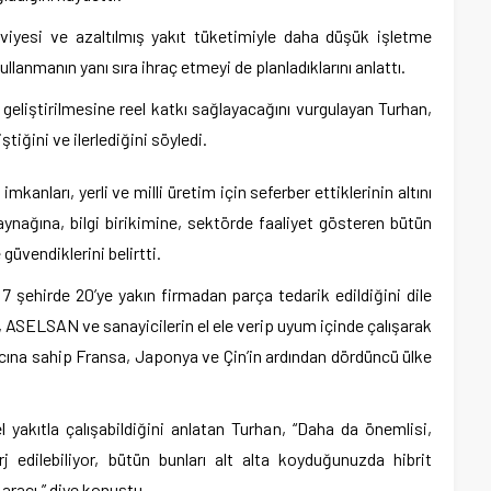
viyesi ve azaltılmış yakıt tüketimiyle daha düşük işletme
llanmanın yanı sıra ihraç etmeyi de planladıklarını anlattı.
eliştirilmesine reel katkı sağlayacağını vurgulayan Turhan,
iğini ve ilerlediğini söyledi.
kanları, yerli ve milli üretim için seferber ettiklerinin altını
ynağına, bilgi birikimine, sektörde faaliyet gösteren bütün
güvendiklerini belirtti.
 7 şehirde 20’ye yakın firmadan parça tedarik edildiğini dile
ASELSAN ve sanayicilerin el ele verip uyum içinde çalışarak
acına sahip Fransa, Japonya ve Çin’in ardından dördüncü ülke
yakıtla çalışabildiğini anlatan Turhan, “Daha da önemlisi,
j edilebiliyor, bütün bunları alt alta koyduğunuzda hibrit
aracı.” diye konuştu.