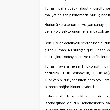
Turhan, daha düşük akustik gürültü se
maliyetine sahip lokomotifi yurt içinde ku
Bunun ülke ekonomisi ve yan sanayinin g
demiryolu sektörünün her alanda çok gelişt
Son 16 yılda demiryolu sektöründe bütün im
çizen Turhan, bu süreçte güçlü insan ka
kuruluşlara, sanayicilere ve tecrübelerine 
Turhan, raylara inen milli lokomotif için
getirerek, TCDD Taşımacılık, TÜLOMSAŞ, 
Türkiye’nin, dünyada hibrit demiryolu ar
olmasını sağladıklarını kaydetti.
Lokomotifin hem elektrik hem de dizel 
istendiğinde elektrik şebekesinden şar
lokomotifimiz en çevre dostu demiryolu 