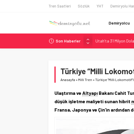
Tren Saatleri
Sözlük
YHT
Demiryolu Har
Demiryolcu
Son Haberler
Utah’ta 31 Milyon Dolar
Wabtec Brezilya’da 1
ABD’de CREATE Program
Ukrayna’da Yolcu Tren
Türkiye “Milli Lokomo
9,9 Milyar Dolarlık Mo
Anasayfa
»
Milli Tren
»
Türkiye “Milli Lokomoti
Ulaştırma ve
Altyapı
Bakanı Cahit Turh
düşük işletme maliyeti sunan hibrit
Fransa, Japonya ve Çin’in ardından d