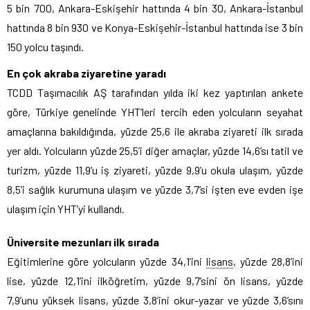
5 bin 700, Ankara-Eskişehir hattında 4 bin 30, Ankara-İstanbul
hattında 8 bin 930 ve Konya-Eskişehir-İstanbul hattında ise 3 bin
150 yolcu taşındı.
En çok akraba ziyaretine yaradı
TCDD Taşımacılık AŞ tarafından yılda iki kez yaptırılan ankete
göre, Türkiye genelinde YHT’leri tercih eden yolcuların seyahat
amaçlarına bakıldığında, yüzde 25,6 ile akraba ziyareti ilk sırada
yer aldı. Yolcuların yüzde 25,5’i diğer amaçlar, yüzde 14,6’sı tatil ve
turizm, yüzde 11,9’u iş ziyareti, yüzde 9,9’u okula ulaşım, yüzde
8,5’i sağlık kurumuna ulaşım ve yüzde 3,7’si işten eve evden işe
ulaşım için YHT’yi kullandı.
Üniversite mezunları ilk sırada
Eğitimlerine göre yolcuların yüzde 34,1’ini
lisans
, yüzde 28,8’ini
lise, yüzde 12,1’ini ilköğretim, yüzde 9,7’sini ön lisans, yüzde
7,9’unu yüksek lisans, yüzde 3,8’ini okur-yazar ve yüzde 3,6’sını