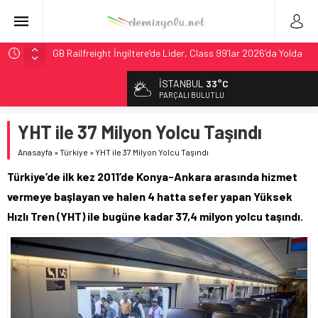
GB Railfreight İngiltere’de Lider, Class 99’lar 2026’da Yolda
İngiltere Demiryolunda Tarihi Entegrasyon: GBR Anglia
İSTANBUL
33°C
Resmen Başladı
PARÇALI BULUTLU
Malezya Havayolları, TGV ile 28 Fransız Şehrine Tek Bilet
YHT ile 37 Milyon Yolcu Taşındı
ÖBB ve RFI’dan Brenner’da 15 Günlük Bakım: Tren Seferleri
Duruyor
Anasayfa
»
Türkiye
»
YHT ile 37 Milyon Yolcu Taşındı
DB Modernizasyon Programı: 70. İstasyona Ulaşıldı
Türkiye’de ilk kez 2011’de Konya-Ankara arasında hizmet
vermeye başlayan ve halen 4 hatta sefer yapan Yüksek
Hızlı Tren (YHT) ile bugüne kadar 37,4 milyon yolcu taşındı.