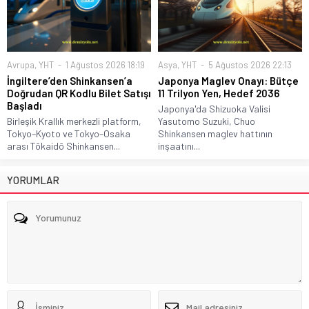
Avrupa
,
YHT
1 Ağustos 2026 18:19
Asya
,
YHT
5 Ağustos 2026 22:13
İngiltere’den Shinkansen’a
Japonya Maglev Onayı: Bütçe
Doğrudan QR Kodlu Bilet Satışı
11 Trilyon Yen, Hedef 2036
Başladı
Japonya'da Shizuoka Valisi
Birleşik Krallık merkezli platform,
Yasutomo Suzuki, Chuo
Tokyo–Kyoto ve Tokyo–Osaka
Shinkansen maglev hattının
arası Tōkaidō Shinkansen...
inşaatını...
YORUMLAR