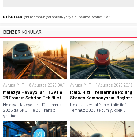
ETİKETLER:
yht memnuniyet anketi
,
yht yolcu taşıma istatistikleri
BENZER KONULAR
Avrupa
,
YHT
8 Ağustos 2026 08:11
Avrupa
,
YHT
1 Ağustos 2026 20:12
Malezya Havayolları, TGV ile
Italo, Hızlı Trenlerinde Rolling
28 Fransız Şehrine Tek Bilet
Stones Kampanyasını Başlattı
Malezya Havayolları, 10 Temmuz
Italo, Universal Music Italia ile 1
2026'da SNCF ile 28 Fransız
Temmuz 2025'te tüm yüksek...
şehrine...