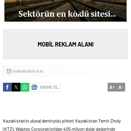
MOBİL REKLAM ALANI
10 NISAN 2025 10:15
A
A
ABONE OL
+
-
Kazakistan’ın ulusal demiryolu şirketi Kazakistan Temir Zholy
(KTZ), Wabtec Corporation’dan 405 milyon dolar değerinde