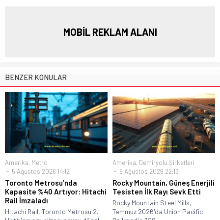
MOBİL REKLAM ALANI
BENZER KONULAR
Amerika
,
Metro
Amerika
,
Demiryolu Şirketleri
5 Ağustos 2026 14:12
6 Ağustos 2026 22:13
Toronto Metrosu’nda
Rocky Mountain, Güneş Enerjili
Kapasite %40 Artıyor: Hitachi
Tesisten İlk Rayı Sevk Etti
Rail İmzaladı
Rocky Mountain Steel Mills,
Hitachi Rail, Toronto Metrosu 2.
Temmuz 2026'da Union Pacific