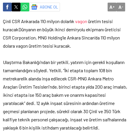
A
A
ABONE OL
+
-
Çinli CSR Ankarada 110 milyon dolarlık
vagon
üretim tesisi
kuracak
Dünyanın en büyük ikinci demiryolu ekipmanı üreticisi
CSR Corporation, MNG Holding’le Ankara Sincan’da 110 milyon
dolara vagon üretim tesisi kuracak.
Ulaştırma Bakanlığı’ndan bir yetkili, yatırım için gerekli koşulların
tamamlandığını söyledi. Yetkili, “İki etapta toplam 108 bin
metrekarelik alanda inşa edilecek CSR-MNG Ankara Metro
Araçları Üretim Tesisleri’nde, birinci etapta yılda 200 araç imalatı,
ikinci etapta ise 150 araç bakım ve onarımı kapasitesi
yaratılacak” dedi. 12 aylık inşaat süresinin ardından üretime
geçmesi planlanan projede, sürekli olarak 30 Çinli ve 350 Türk
kalifiye teknik personel çalışacağı, inşaat ve üretim safhalarında
yaklaşık 6 bin kişilik istihdam yaratılacağı belirtildi.