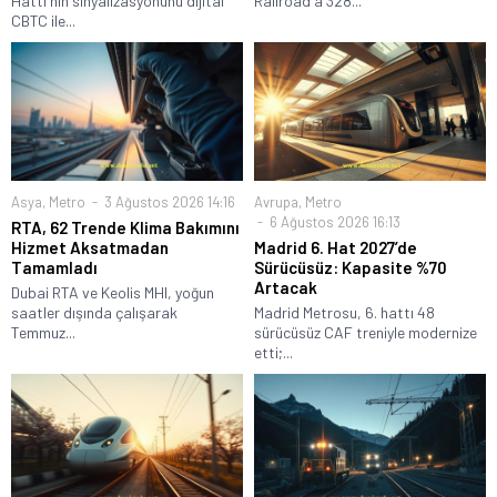
Hattı'nın sinyalizasyonunu dijital
Railroad'a 328...
CBTC ile...
Asya
,
Metro
3 Ağustos 2026 14:16
Avrupa
,
Metro
6 Ağustos 2026 16:13
RTA, 62 Trende Klima Bakımını
Hizmet Aksatmadan
Madrid 6. Hat 2027’de
Tamamladı
Sürücüsüz: Kapasite %70
Artacak
Dubai RTA ve Keolis MHI, yoğun
saatler dışında çalışarak
Madrid Metrosu, 6. hattı 48
Temmuz...
sürücüsüz CAF treniyle modernize
etti;...