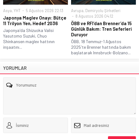
Asya
,
YHT
5 Ağustos 2026 22:13
Avrupa
,
Demiryolu Şirketleri
8 Ağustos 2026 04:12
Japonya Maglev Onayı: Bütçe
11 Trilyon Yen, Hedef 2036
ÖBB ve RFI’dan Brenner’da 15
Günlük Bakım: Tren Seferleri
Japonya'da Shizuoka Valisi
Duruyor
Yasutomo Suzuki, Chuo
Shinkansen maglev hattının
ÖBB, 18 Temmuz-1 Ağustos
inşaatını...
2025'te Brenner hattında bakım
başlatarak Innsbruck-Bolzano...
YORUMLAR