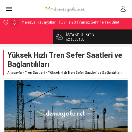
Malezya Havayolları, TGV ile 28 Fransız Şehrine Tek Bilet
ÖBB ve RFI’dan Brenner’da 15 Günlük Bakım: Tren Seferleri
İSTANBUL
31°C
Duruyor
AZ BULUTLU
NS, Temmuz 2026’dan İtibaren Koltukta Bagaja Kalıcı
Yasak, Ceza Yok
Yüksek Hızlı Tren Sefer Saatleri ve
Madrid Atocha’da 56 Milyon Euro’luk Yenileme: Sol Tüneli
Bağlantılıları
%33 Kapasite Artışı
Anasayfa
»
Tren Saatleri
»
Yüksek Hızlı Tren Sefer Saatleri ve Bağlantılıları
İngiltere Demiryolunda Tarihi Entegrasyon: GBR Anglia
Resmen Başladı