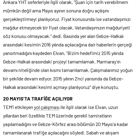
Ankara YHT seferleriyle ilgili olarak, ”Şuan için tarih verebilmem
mümkün değil ama Mayıs ayının sonuna doğru açılışını
gerçekleştirmeyi planlıyoruz. Fiyat konusunda ise vatandaşımızı
mağdur etmeyecek bir fiyat olacak. Vatandaşımızın mağduriyeti
söz konusu olmayacak.” dedi. Basında yer alan Gebze-Halkalı
arasındaki kesimin 2016 yılında açılacağına dair haberlerin gerçeği
yansıtmadığını kaydeden Elvan, “Bizim hedefimiz 2015 yılında
Gebze-Halkalı arasındaki projeyi tamamlamak. Marmaray’ın
devamı niteliğinde olan kısmı tamamlamak. Çalışmalarımız yoğun
bir şekilde devam ediyor. 2015 yılının 2’nci yarısında da Gebze-
Halkalı arasındaki kesimi açmayı planlıyoruz” diye konuştu.
20 MAYIS’TA TRAFİĞE AÇILIYOR
TEM’i etkileyen
yol çalışması
ile ilgili olarak ise Elvan, uzun
yıllardan beri özellikle TEM üzerinde gerekli tamiratların
yapılamadığını ve Gebze-Körfez arası bölümün 20 Mayıs’a kadar
tamamlanarak trafiğe açılacağını söyledi. Sabah ve akşam