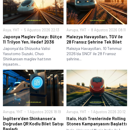
Asya
,
YHT
5 Ağustos 2026 22:13
Avrupa
,
YHT
8 Ağustos 2026 08:11
Japonya Maglev Onayı: Bütçe
Malezya Havayolları, TGV ile
11 Trilyon Yen, Hedef 2036
28 Fransız Şehrine Tek Bilet
Japonya'da Shizuoka Valisi
Malezya Havayolları, 10 Temmuz
Yasutomo Suzuki, Chuo
2026'da SNCF ile 28 Fransız
Shinkansen maglev hattının
şehrine...
inşaatını...
Avrupa
,
YHT
1 Ağustos 2026 18:19
Avrupa
,
YHT
1 Ağustos 2026 20:12
İngiltere’den Shinkansen’a
Italo, Hızlı Trenlerinde Rolling
Doğrudan QR Kodlu Bilet Satışı
Stones Kampanyasını Başlattı
Başladı