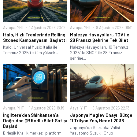
Avrupa
,
YHT
1 Ağustos 2026 20:12
Avrupa
,
YHT
8 Ağustos 2026 08:11
Italo, Hızlı Trenlerinde Rolling
Malezya Havayolları, TGV ile
Stones Kampanyasını Başlattı
28 Fransız Şehrine Tek Bilet
Italo, Universal Music Italia ile 1
Malezya Havayolları, 10 Temmuz
Temmuz 2025'te tüm yüksek...
2026'da SNCF ile 28 Fransız
şehrine...
Avrupa
,
YHT
1 Ağustos 2026 18:19
Asya
,
YHT
5 Ağustos 2026 22:13
İngiltere’den Shinkansen’a
Japonya Maglev Onayı: Bütçe
Doğrudan QR Kodlu Bilet Satışı
11 Trilyon Yen, Hedef 2036
Başladı
Japonya'da Shizuoka Valisi
Birleşik Krallık merkezli platform,
Yasutomo Suzuki, Chuo