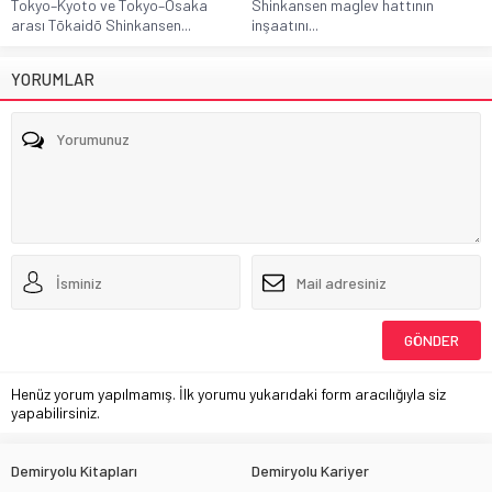
Tokyo–Kyoto ve Tokyo–Osaka
Shinkansen maglev hattının
arası Tōkaidō Shinkansen...
inşaatını...
YORUMLAR
Henüz yorum yapılmamış. İlk yorumu yukarıdaki form aracılığıyla siz
yapabilirsiniz.
Demiryolu Kitapları
Demiryolu Kariyer