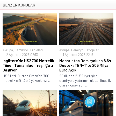
BENZER KONULAR
Avrupa
,
Demiryolu Projeleri
Avrupa
,
Demiryolu Projeleri
2 Ağustos 2026 02:13
1 Ağustos 2026 22:17
İngiltere’de HS2 700 Metrelik
Macaristan Demiryoluna %64
Tüneli Tamamladı, Yeşil Çatı
Destek: TEN-T’te 205 Milyar
Başlıyor
Euro Açık
HS2 Ltd, Burton Green'de 700
29 ülkede 21.521 yetişkin,
metrelik çift tüplü yüksek hızlı...
demiryolu yatırımını ulusal öncelik
olarak onayladı;...