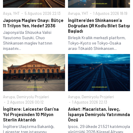
Asya
,
YHT
5 Ağustos 2026 22:13
Avrupa
,
YHT
1 Ağustos 2026 18:19
Japonya Maglev Onayı: Bütçe
İngiltere’den Shinkansen’a
11 Trilyon Yen, Hedef 2036
Doğrudan QR Kodlu Bilet Satışı
Başladı
Japonya'da Shizuoka Valisi
Yasutomo Suzuki, Chuo
Birleşik Krallık merkezli platform,
Shinkansen maglev hattının
Tokyo–Kyoto ve Tokyo–Osaka
inşaatını...
arası Tōkaidō Shinkansen...
Avrupa
,
Demiryolu Projeleri
Avrupa
,
Demiryolu Projeleri
2 Ağustos 2026 00:12
1 Ağustos 2026 22:13
İngiltere: Leicester Garı’na
Anket: Macaristan, İsveç,
Yol Projesinden 10 Milyon
İspanya Demiryolu Yatırımında
Sterlin Aktarıldı
Öncü
İngiltere Ulaştırma Bakanlığı,
Ipsos, 29 ülkede 21.521 katılımcıyla
Leicester tren istasyonu
yürüttüğü 2026 Küresel Altyapı