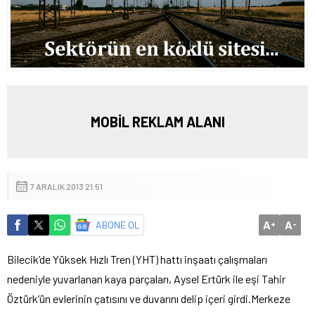
MOBİL REKLAM ALANI
7 ARALIK 2013 21:51
A
A
ABONE OL
+
-
Bilecik’de Yüksek Hızlı Tren (YHT) hattı inşaatı çalışmaları
nedeniyle yuvarlanan kaya parçaları, Aysel Ertürk ile eşi Tahir
Öztürk’ün evlerinin çatısını ve duvarını delip içeri girdi.
Merkeze