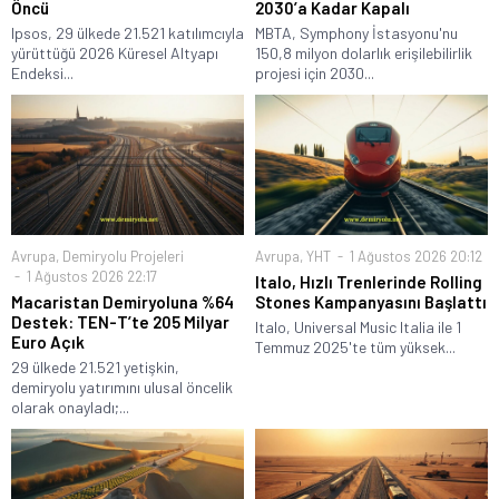
Öncü
2030’a Kadar Kapalı
Ipsos, 29 ülkede 21.521 katılımcıyla
MBTA, Symphony İstasyonu'nu
yürüttüğü 2026 Küresel Altyapı
150,8 milyon dolarlık erişilebilirlik
Endeksi...
projesi için 2030...
Avrupa
,
Demiryolu Projeleri
Avrupa
,
YHT
1 Ağustos 2026 20:12
1 Ağustos 2026 22:17
Italo, Hızlı Trenlerinde Rolling
Macaristan Demiryoluna %64
Stones Kampanyasını Başlattı
Destek: TEN-T’te 205 Milyar
Italo, Universal Music Italia ile 1
Euro Açık
Temmuz 2025'te tüm yüksek...
29 ülkede 21.521 yetişkin,
demiryolu yatırımını ulusal öncelik
olarak onayladı;...