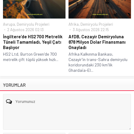
Avrupa
,
Demiryolu Projeleri
Afrika
,
Demiryolu Projeleri
2 Ağustos 2026 02:13
3 Ağustos 2026 22:15
İngiltere’de HS2 700 Metrelik
AfDB, Cezayir Demiryoluna
Tüneli Tamamladı, Yeşil Çatı
878 Milyon Dolar Finansmanı
Başlıyor
Onayladı
HS2 Ltd, Burton Green'de 700
Afrika Kalkınma Bankası,
metrelik çift tüplü yüksek hızlı...
Cezayir'in trans-Sahra demiryolu
koridorundaki 230 km'lik
Ghardaïa–El...
YORUMLAR