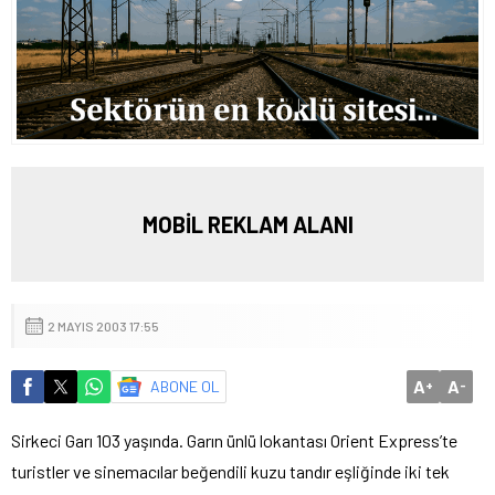
MOBİL REKLAM ALANI
2 MAYIS 2003 17:55
A
A
ABONE OL
+
-
Sirkeci Garı 103 yaşında. Garın ünlü lokantası Orient Express’te
turistler ve sinemacılar beğendili kuzu tandır eşliğinde iki tek