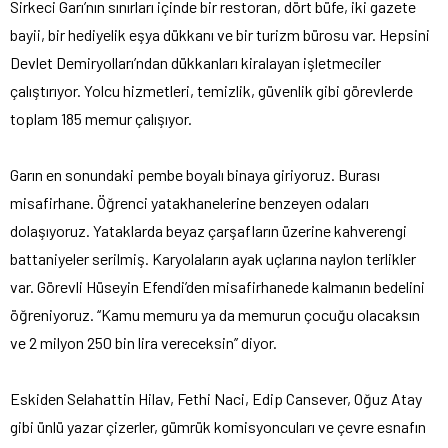
Sirkeci Garı’nın sınırları içinde bir restoran, dört büfe, iki gazete
bayii, bir hediyelik eşya dükkanı ve bir turizm bürosu var. Hepsini
Devlet Demiryolları’ndan dükkanları kiralayan işletmeciler
çalıştırıyor. Yolcu hizmetleri, temizlik, güvenlik gibi görevlerde
toplam 185 memur çalışıyor.
Garın en sonundaki pembe boyalı binaya giriyoruz. Burası
misafirhane. Öğrenci yatakhanelerine benzeyen odaları
dolaşıyoruz. Yataklarda beyaz çarşafların üzerine kahverengi
battaniyeler serilmiş. Karyolaların ayak uçlarına naylon terlikler
var. Görevli Hüseyin Efendi’den misafirhanede kalmanın bedelini
öğreniyoruz. ‘‘Kamu memuru ya da memurun çocuğu olacaksın
ve 2 milyon 250 bin lira vereceksin’’ diyor.
Eskiden Selahattin Hilav, Fethi Naci, Edip Cansever, Oğuz Atay
gibi ünlü yazar çizerler, gümrük komisyoncuları ve çevre esnafın