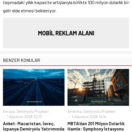
taşımadaki yıllık kapasite artışlarıyla birlikte 100 milyon dolarlık bir
gelir elde etmesi bekleniyor.
MOBİL REKLAM ALANI
BENZER KONULAR
Avrupa
,
Demiryolu Projeleri
Amerika
,
Demiryolu Projeleri
1 Ağustos 2026 22:13
4 Ağustos 2026 14:14
Anket: Macaristan, İsveç,
MBTA’dan 201 Milyon Dolarlık
İspanya Demiryolu Yatırımında
Hamle: Symphony İstasyonu