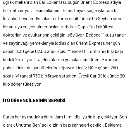
uğrak mekanı olan Gar Lokantası, bugün Orient Express adıyla
hizmet veriyor. Takım elbisesi, fuları, beyaz saçlarıyla tam bir
İstanbul beyefendisi olan restoran sahibi Alaattin Seyhan şimdi
lokantaya en çok sinemacılar, turistler, Çapa Tıp Fakültesi
doktorları ve avukatların geldiğini söylüyor. Beğendili kuzu tandır
ve zeytinyağlı yemekleriyle iddialı olan Orient Express her gün
sabah 8.30 gece 02.00 arası açık. Mükellef bir sofranın kişi başı
bedeli 25 milyon lira. Günlük tren yolcuları için Orient Express
pahalı. Onlar da gar büfelerine uğruyor. Deniz Büfe günde 250
sosisliyi tanesi 750 bin liraya satarken, Üreyil Gar Büfe günde 20
kilo döner tüketiyor.
İTÜ ÖĞRENCİLERİNİN SERGİSİ
Garda her ay mutlaka bir reklam filmi, dizi ya da klip çekiliyor. Son
olarak Unutma Beni adlı dizinin bazı sahneleri çekildi. Bekleme