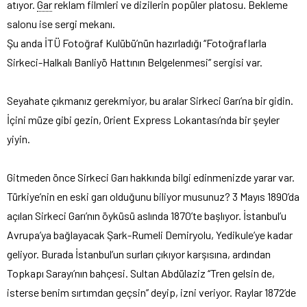
atıyor.
Gar
reklam filmleri ve dizilerin popüler platosu. Bekleme
salonu ise sergi mekanı.
Şu anda İTÜ Fotoğraf Kulübü’nün hazırladığı ‘‘Fotoğraflarla
Sirkeci-Halkalı Banliyö Hattının Belgelenmesi’’ sergisi var.
Seyahate çıkmanız gerekmiyor, bu aralar Sirkeci Garı’na bir gidin.
İçini müze gibi gezin, Orient Express Lokantası’nda bir şeyler
yiyin.
Gitmeden önce Sirkeci Garı hakkında bilgi edinmenizde yarar var.
Türkiye’nin en eski garı olduğunu biliyor musunuz? 3 Mayıs 1890’da
açılan Sirkeci Garı’nın öyküsü aslında 1870’te başlıyor. İstanbul’u
Avrupa’ya bağlayacak Şark-Rumeli Demiryolu, Yedikule’ye kadar
geliyor. Burada İstanbul’un surları çıkıyor karşısına, ardından
Topkapı Sarayı’nın bahçesi. Sultan Abdülaziz ‘‘Tren gelsin de,
isterse benim sırtımdan geçsin’’ deyip, izni veriyor. Raylar 1872’de