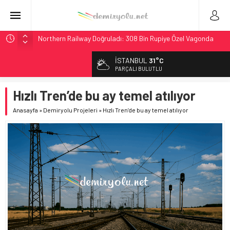
Northern Railway Doğruladı: 308 Bin Rupiye Özel Vagonda
Puja
İSTANBUL
31°C
Chicago’da Metra Polisi BVLOS Drone’larla Müdahale
PARÇALI BULUTLU
Süresini Kısalttı
NJ Transit’ten Tarihi Bütçe: 46 Yılın Rekoru Onaylandı
Hızlı Tren’de bu ay temel atılıyor
Rocky Mountain, Güneş Enerjili Tesisten İlk Rayı Sevk Etti
Anasayfa
»
Demiryolu Projeleri
»
Hızlı Tren’de bu ay temel atılıyor
Brescia 426 Milyon Euro’luk Tramvay İnşaatına Başladı