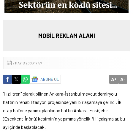
MOBİL REKLAM ALANI
7 MAYIS 2003 17:57
A
A
ABONE OL
+
-
‘Hızlı tren” olarak bilinen Ankara-İstanbul mevcut demiryolu
hattının rehabilitasyon projesinde yeni bir aşamaya gelindi.
İki
etap halinde yapımı planlanan hattın Ankara-Eskişehir
(Esenkent-İnönü) kesiminin yapımına yönelik fiili çalışmalar, bu
ay içinde başlatılacak.