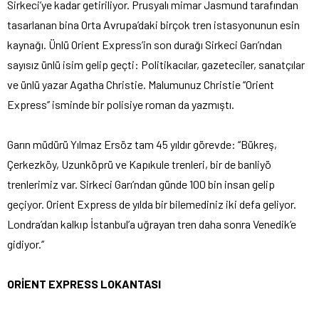
Sirkeci’ye kadar getiriliyor. Prusyalı mimar Jasmund tarafından
tasarlanan bina Orta Avrupa’daki birçok tren istasyonunun esin
kaynağı. Ünlü Orient Express’in son durağı Sirkeci Garı’ndan
sayısız ünlü isim gelip geçti: Politikacılar, gazeteciler, sanatçılar
ve ünlü yazar Agatha Christie. Malumunuz Christie ‘‘Orient
Express’’ isminde bir polisiye roman da yazmıştı.
Garın müdürü Yılmaz Ersöz tam 45 yıldır görevde: ‘‘Bükreş,
Çerkezköy, Uzunköprü ve Kapıkule trenleri, bir de banliyö
trenlerimiz var. Sirkeci Garı’ndan günde 100 bin insan gelip
geçiyor. Orient Express de yılda bir bilemediniz iki defa geliyor.
Londra’dan kalkıp İstanbul’a uğrayan tren daha sonra Venedik’e
gidiyor.’’
ORİENT EXPRESS LOKANTASI