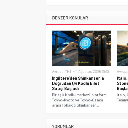
BENZER KONULAR
Avrupa
,
YHT
1 Ağustos 2026 18:19
Avrup
İngiltere’den Shinkansen’a
Italo,
Doğrudan QR Kodlu Bilet
Stone
Satışı Başladı
Başla
Birleşik Krallık merkezli platform,
Italo, 
Tokyo–Kyoto ve Tokyo–Osaka
Temmuz
arası Tōkaidō Shinkansen...
YORUMLAR