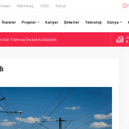
itaları
Marmaray
TCDD
Künye
7
İhaleler
Projeler
Kariyer
Şirketler
Teknoloji
Dünya
A
ro’luk Tramvay İnşaatına Başladı
6
ruladı: 308 Bin Rupiye Özel Vagonda Puja
B
1
si BVLOS Drone’larla Müdahale Süresini Kısalttı
 Bütçe: 46 Yılın Rekoru Onaylandı
dı
D
4
daki Buharlıyı Šumava Seferlerine Çıkarıyor
E
5