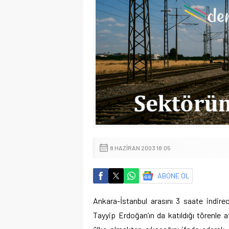
8 HAZIRAN 2003 18:05
ABONE OL
Ankara-İstanbul arasını 3 saate indire
Tayyip Erdoğan’ın da katıldığı törenle atı