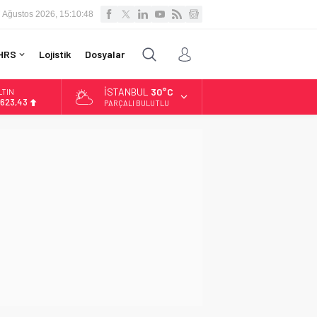
 Ağustos 2026, 15:10:49
HRS
Lojistik
Dosyalar
İSTANBUL
30°C
LTIN
.623,43
PARÇALI BULUTLU
İST
3.785,25
OLAR
7,7048
URO
5,0748