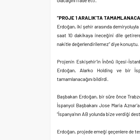
olacağını ifade etti.
“PROJE 1 ARALIK’TA TAMAMLANACA
Erdoğan, iki şehir arasında demiryoluyla 
saat 10 dakikaya ineceğini dile getir
nakitle değerlendirilemez” diye konuştu.
Projenin Eskişehir’in İnönü ilçesi-İstan
Erdoğan, Alarko Holding ve bir İspa
tamamlanacağını bildirdi.
Başbakan Erdoğan, bir süre önce Trabzo
İspanyol Başbakanı Jose Maria Aznar’a 
“İspanya’nın AB yolunda bize verdiği des
Erdoğan, projede emeği geçenlere de teş