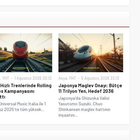
a
,
YHT
1 Ağustos 2026 20:12
Asya
,
YHT
5 Ağustos 2026 22:13
 Hızlı Trenlerinde Rolling
Japonya Maglev Onayı: Bütçe
s Kampanyasını
11 Trilyon Yen, Hedef 2036
ttı
Japonya'da Shizuoka Valisi
Universal Music Italia ile 1
Yasutomo Suzuki, Chuo
 2025'te tüm yüksek...
Shinkansen maglev hattının
inşaatını...