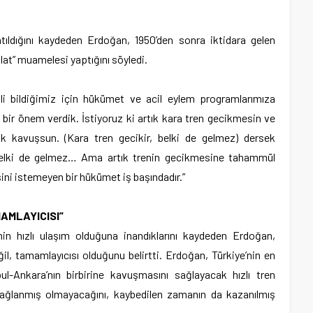
tıldığını kaydeden Erdoğan, 1950’den sonra iktidara gelen
lat” muamelesi yaptığını söyledi.
mali bildiğimiz için hükümet ve acil eylem programlarımıza
 bir önem verdik. İstiyoruz ki artık kara tren gecikmesin ve
k kavuşsun. (Kara tren gecikir, belki de gelmez) dersek
 belki de gelmez… Ama artık trenin gecikmesine tahammül
ini istemeyen bir hükümet iş başındadır.”
AMLAYICISI”
n hızlı ulaşım olduğuna inandıklarını kaydeden Erdoğan,
ğil, tamamlayıcısı olduğunu belirtti. Erdoğan, Türkiye’nin en
-Ankara’nın birbirine kavuşmasını sağlayacak hızlı tren
 bağlanmış olmayacağını, kaybedilen zamanın da kazanılmış