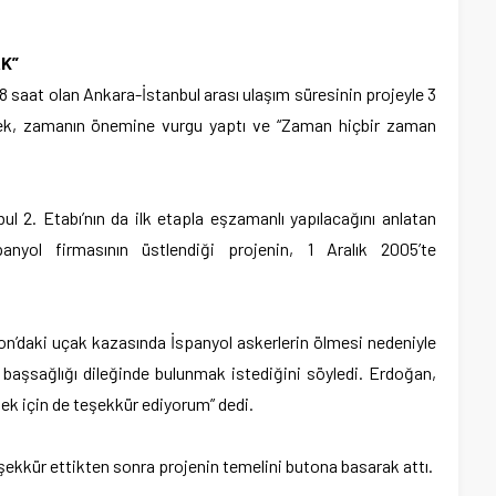
K”
8 saat olan Ankara-İstanbul arası ulaşım süresinin projeyle 3
erek, zamanın önemine vurgu yaptı ve “Zaman hiçbir zaman
bul 2. Etabı’nın da ilk etapla eşzamanlı yapılacağını anlatan
nyol firmasının üstlendiği projenin, 1 Aralık 2005’te
n’daki uçak kazasında İspanyol askerlerin ölmesi nedeniyle
başsağlığı dileğinde bulunmak istediğini söyledi. Erdoğan,
tek için de teşekkür ediyorum” dedi.
ekkür ettikten sonra projenin temelini butona basarak attı.