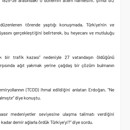
 “1925-38 arasındaki o dönemin atılım hamlesini, şimdi biz
düzenlenen törende yaptığı konuşmada, Türkiye’nin ve
üyasını gerçekleştiğini belirterek, bu heyecanı ve mutluluğu
ik bir trafik kazası” nedeniyle 27 vatandaşın öldüğünü
karşısında ağıt yakmak yerine çağdaş bir çözüm bulmanın
emiryollarının (TCDD) ihmal edildiğini anlatan Erdoğan, “Ne
almıştır” diye konuştu.
sır medeniyetler seviyesine ulaşma talimatı verdiğini
kadar demir ağlarla ördük Türkiye’yi?” diye sordu.