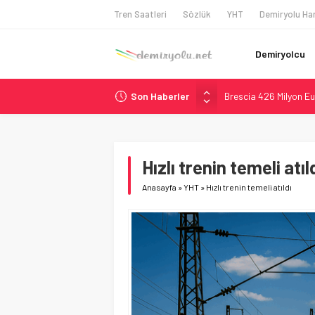
Tren Saatleri
Sözlük
YHT
Demiryolu Har
Demiryolcu
Son Haberler
Brescia 426 Milyon Eu
Northern Railway Doğ
Chicago’da Metra Poli
NJ Transit’ten Tarihi
Hızlı trenin temeli atıl
České dráhy 101 Yaşın
Anasayfa
»
YHT
»
Hızlı trenin temeli atıldı