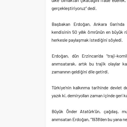
ülke olmaktan çıkacağını ifade ederek,
gerçekleştiriyoruz” dedi.
Başbakan Erdoğan, Ankara Garı’nda 
kendisinin 50 yıllık ömrünün en büyük r
herkesle paylaşmak istediğini söyledi.
Erdoğan, dün Erzincan’da “traji-kom
anımsatarak, artık bu trajik olaylar 
zamanının geldiğini dile getirdi.
Türkiye’nin kalkınma tarihinde devlet d
yazık ki, demiryolları zaman içinde geri k
Büyük Önder Atatürk’ün, çağdaş, mua
anımsatan Erdoğan, “1938’den bu yana ne 