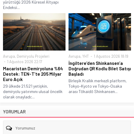
yürüttüğü 2026 Küresel Altyapı
Endeksi...
Avrupa
,
Demiryolu Projeleri
Avrupa
,
YHT
1 Ağustos 2026 18:19
1 Ağustos 2026 22:17
İngiltere’den Shinkansen’a
Macaristan Demiryoluna %64
Doğrudan QR Kodlu Bilet Satışı
Destek: TEN-T’te 205 Milyar
Başladı
Euro Açık
Birleşik Krallık merkezli platform,
29 ülkede 21.521 yetişkin,
Tokyo–Kyoto ve Tokyo–Osaka
demiryolu yatırımını ulusal öncelik
arası Tōkaidō Shinkansen...
olarak onayladı;...
YORUMLAR