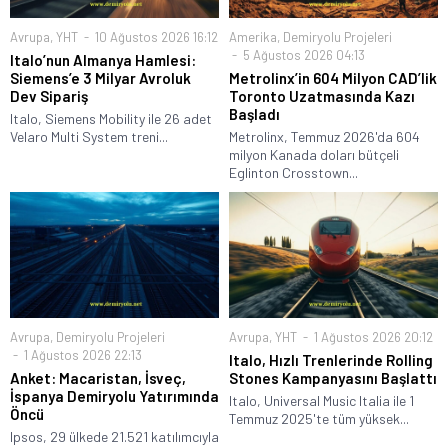
Avrupa
,
YHT
10 Ağustos 2026 16:12
Amerika
,
Demiryolu Projeleri
5 Ağustos 2026 04:13
Italo’nun Almanya Hamlesi:
Siemens’e 3 Milyar Avroluk
Metrolinx’in 604 Milyon CAD’lik
Dev Sipariş
Toronto Uzatmasında Kazı
Başladı
Italo, Siemens Mobility ile 26 adet
Velaro Multi System treni...
Metrolinx, Temmuz 2026'da 604
milyon Kanada doları bütçeli
Eglinton Crosstown...
Avrupa
,
Demiryolu Projeleri
Avrupa
,
YHT
1 Ağustos 2026 20:12
1 Ağustos 2026 22:13
Italo, Hızlı Trenlerinde Rolling
Anket: Macaristan, İsveç,
Stones Kampanyasını Başlattı
İspanya Demiryolu Yatırımında
Italo, Universal Music Italia ile 1
Öncü
Temmuz 2025'te tüm yüksek...
Ipsos, 29 ülkede 21.521 katılımcıyla