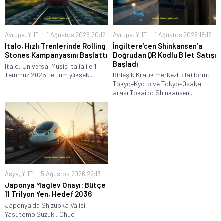
Avrupa
,
YHT
1 Ağustos 2026 20:12
Avrupa
,
YHT
1 Ağustos 2026 18:19
Italo, Hızlı Trenlerinde Rolling
İngiltere’den Shinkansen’a
Stones Kampanyasını Başlattı
Doğrudan QR Kodlu Bilet Satışı
Başladı
Italo, Universal Music Italia ile 1
Temmuz 2025'te tüm yüksek...
Birleşik Krallık merkezli platform,
Tokyo–Kyoto ve Tokyo–Osaka
arası Tōkaidō Shinkansen...
Asya
,
YHT
5 Ağustos 2026 22:13
Japonya Maglev Onayı: Bütçe
11 Trilyon Yen, Hedef 2036
Japonya'da Shizuoka Valisi
Yasutomo Suzuki, Chuo