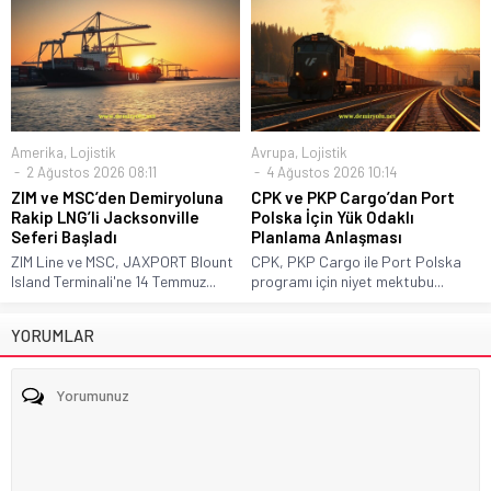
Amerika
,
Lojistik
Avrupa
,
Lojistik
2 Ağustos 2026 08:11
4 Ağustos 2026 10:14
ZIM ve MSC’den Demiryoluna
CPK ve PKP Cargo’dan Port
Rakip LNG’li Jacksonville
Polska İçin Yük Odaklı
Seferi Başladı
Planlama Anlaşması
ZIM Line ve MSC, JAXPORT Blount
CPK, PKP Cargo ile Port Polska
Island Terminali'ne 14 Temmuz...
programı için niyet mektubu...
YORUMLAR