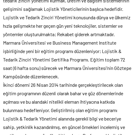
tedarik zinciri yönetimi kurmak, üretim ve dağıtım sistemlerinin
gelişimini sağlamak Lojistik Yöneticilerinin başlıca hedefidir.
Lojistik ve Tedarik Zinciri Yönetimi konusunda dünya ve ülkemiz
hızla gelişmekte her geçen gün yeni teknolojiler, sistemler ve
yöntemler oluşturulmakta; Rekabet giderek artmaktadır.
Marmara Üniversitesi ve Business Management Institute
işbirliğinde yeni bir eğitim programı düzenleniyor; Lojistik &
Tedarik Zinciri Yönetimi Sertifika Programı. Eğitim toplam 72
saat (6 hafta sonu) sürecek ve Marmara Üniversitesi’nin Göztepe
Kampüsünde düzenlenecek.
İkinci dönemi 26 Nisan 2014 tarihinde gerçekleştirilecek olan
eğitim programının düzenli olarak bahar ve güz dönemlerinde
açılması ve bu alandaki nitelikli eleman ihtiyacına katkıda
bulunması hedefleniyor. Geliştirilmiş olan eğitim programı
Lojistik & Tedarik Yönetimi alanında gerekli bilgi ve beceriye
sahip, yetkinlik kazandırılmış, en güncel örnekleri incelemiş ve