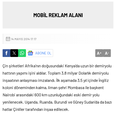
MOBİL REKLAM ALANI
14 MAYIS 2014 17:17
A
A
ABONE OL
+
-
Çin şirketleri Afrika’nın doğusundaki Kenya’da uzun bir demiryolu
hattının yapımı işini aldılar.
Toplam 3,8 milyar Dolarlık demiryolu
inşaatının anlaşması imzalandı. İlk aşamada 3,5 yıl içinde İngiliz
koloni döneminden kalma, liman şehri Mombasa ile başkent
Nairobi arasındaki 600 km uzunluğundaki eski demir yolu
yenilenecek. Uganda, Ruanda, Burundi ve Güney Sudan’da da bazı
hatlar Çinliler tarafından inşaa edilecek.