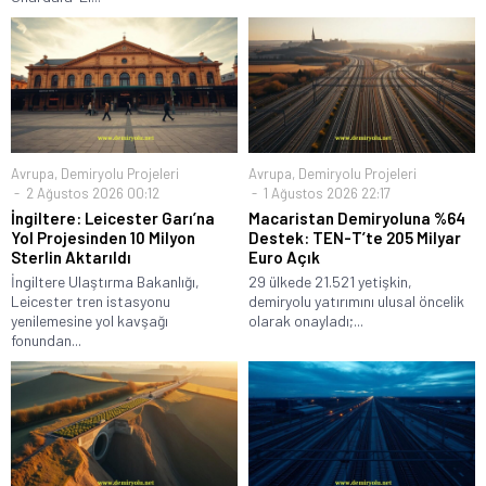
Avrupa
,
Demiryolu Projeleri
Avrupa
,
Demiryolu Projeleri
2 Ağustos 2026 00:12
1 Ağustos 2026 22:17
İngiltere: Leicester Garı’na
Macaristan Demiryoluna %64
Yol Projesinden 10 Milyon
Destek: TEN-T’te 205 Milyar
Sterlin Aktarıldı
Euro Açık
İngiltere Ulaştırma Bakanlığı,
29 ülkede 21.521 yetişkin,
Leicester tren istasyonu
demiryolu yatırımını ulusal öncelik
yenilemesine yol kavşağı
olarak onayladı;...
fonundan...