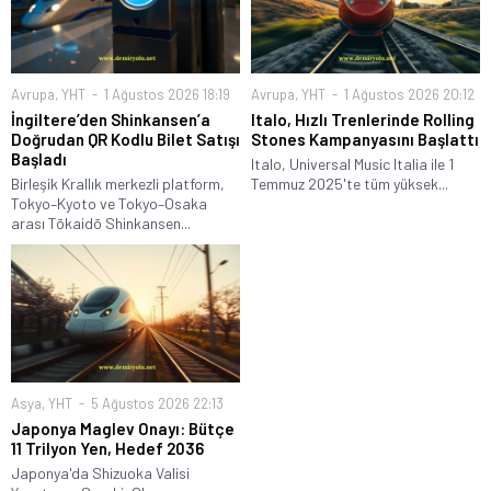
Avrupa
,
YHT
1 Ağustos 2026 18:19
Avrupa
,
YHT
1 Ağustos 2026 20:12
İngiltere’den Shinkansen’a
Italo, Hızlı Trenlerinde Rolling
Doğrudan QR Kodlu Bilet Satışı
Stones Kampanyasını Başlattı
Başladı
Italo, Universal Music Italia ile 1
Birleşik Krallık merkezli platform,
Temmuz 2025'te tüm yüksek...
Tokyo–Kyoto ve Tokyo–Osaka
arası Tōkaidō Shinkansen...
Asya
,
YHT
5 Ağustos 2026 22:13
Japonya Maglev Onayı: Bütçe
11 Trilyon Yen, Hedef 2036
Japonya'da Shizuoka Valisi