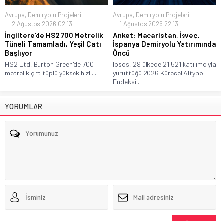
Avrupa
,
Demiryolu Projeleri
Avrupa
,
Demiryolu Projeleri
2 Ağustos 2026 02:13
1 Ağustos 2026 22:13
İngiltere’de HS2 700 Metrelik
Anket: Macaristan, İsveç,
Tüneli Tamamladı, Yeşil Çatı
İspanya Demiryolu Yatırımında
Başlıyor
Öncü
HS2 Ltd, Burton Green'de 700
Ipsos, 29 ülkede 21.521 katılımcıyla
metrelik çift tüplü yüksek hızlı...
yürüttüğü 2026 Küresel Altyapı
Endeksi...
YORUMLAR