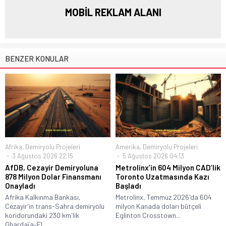
MOBİL REKLAM ALANI
BENZER KONULAR
Afrika
,
Demiryolu Projeleri
Amerika
,
Demiryolu Projeleri
3 Ağustos 2026 22:15
5 Ağustos 2026 04:13
AfDB, Cezayir Demiryoluna
Metrolinx’in 604 Milyon CAD’lik
878 Milyon Dolar Finansmanı
Toronto Uzatmasında Kazı
Onayladı
Başladı
Afrika Kalkınma Bankası,
Metrolinx, Temmuz 2026'da 604
Cezayir'in trans-Sahra demiryolu
milyon Kanada doları bütçeli
koridorundaki 230 km'lik
Eglinton Crosstown...
Ghardaïa–El...