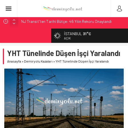
NJ Transit’ten Tarihi Bütçe: 46 Yılın Rekoru Onaylandı
Rocky Mountain, Güneş Enerjili Tesisten İlk Rayı Sevk Etti
İSTANBUL
31°C
AAR, MIT ve Berkeley Dahil 4 Üniversiteyle Araştırma
AÇIK
Konsorsiyumu Başlattı
YHT Tünelinde Düşen İşçi Yaralandı
Long Beach Limanı’na 58 Milyon Dolarlık Yeşil Yatırım Ödülü
Chicago’da Metra Polisi BVLOS Drone’larla Müdahale
Anasayfa
»
Demiryolu Kazaları
»
YHT Tünelinde Düşen İşçi Yaralandı
Süresini Kısalttı