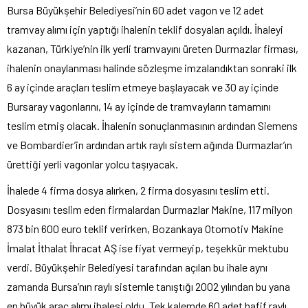
Bursa Büyükşehir Belediyesi’nin 60 adet vagon ve 12 adet
tramvay alımı için yaptığı ihalenin teklif dosyaları açıldı. İhaleyi
kazanan, Türkiye’nin ilk yerli tramvayını üreten Durmazlar firması,
ihalenin onaylanması halinde sözleşme imzalandıktan sonraki ilk
6 ay içinde araçları teslim etmeye başlayacak ve 30 ay içinde
Bursaray vagonlarını, 14 ay içinde de tramvayların tamamını
teslim etmiş olacak. İhalenin sonuçlanmasının ardından Siemens
ve Bombardier’in ardından artık raylı sistem ağında Durmazlar’ın
ürettiği yerli vagonlar yolcu taşıyacak.
İhalede 4 firma dosya alırken, 2 firma dosyasını teslim etti.
Dosyasını teslim eden firmalardan Durmazlar Makine, 117 milyon
873 bin 600 euro teklif verirken, Bozankaya Otomotiv Makine
İmalat İthalat İhracat AŞ ise fiyat vermeyip, teşekkür mektubu
verdi. Büyükşehir Belediyesi tarafından açılan bu ihale aynı
zamanda Bursa’nın raylı sistemle tanıştığı 2002 yılından bu yana
en büyük araç alımı ihalesi oldu. Tek kalemde 60 adet hafif raylı