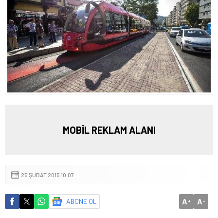
MOBİL REKLAM ALANI
25 ŞUBAT 2015 10:07
A
A
ABONE OL
+
-