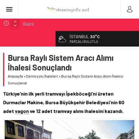
Çekya ETCS’de Erken Teslim Ama Ulusal Hedef 730 km’ye
Düştü
České dráhy 101 Yaşındaki Buharlıyı Šumava Seferlerine
Çıkarıyor
İSTANBUL
30°C
PARÇALI BULUTLU
Brescia 426 Milyon Euro’luk Tramvay İnşaatına Başladı
Northern Railway Doğruladı: 308 Bin Rupiye Özel Vagonda
Bursa Raylı Sistem Aracı Alımı
Puja
İhalesi Sonuçlandı
Chicago’da Metra Polisi BVLOS Drone’larla Müdahale
Süresini Kısalttı
Anasayfa
»
Demiryolu İhaleleri
»
Bursa Raylı Sistem Aracı Alımı İhalesi
Sonuçlandı
Türkiye’nin ilk yerli tramvayı İpekböceği’ni üreten
Durmazlar Makine, Bursa Büyükşehir Belediyesi’nin 60
adet
vagon
ve 12 adet tramvay alımı ihalesini kazandı.