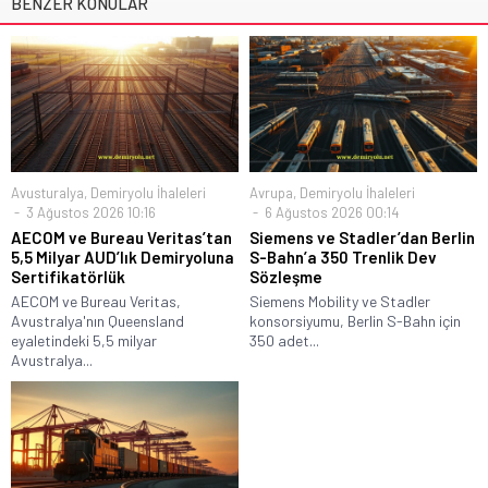
BENZER KONULAR
Avusturalya
,
Demiryolu İhaleleri
Avrupa
,
Demiryolu İhaleleri
3 Ağustos 2026 10:16
6 Ağustos 2026 00:14
AECOM ve Bureau Veritas’tan
Siemens ve Stadler’dan Berlin
5,5 Milyar AUD’lık Demiryoluna
S-Bahn’a 350 Trenlik Dev
Sertifikatörlük
Sözleşme
AECOM ve Bureau Veritas,
Siemens Mobility ve Stadler
Avustralya'nın Queensland
konsorsiyumu, Berlin S-Bahn için
eyaletindeki 5,5 milyar
350 adet...
Avustralya...