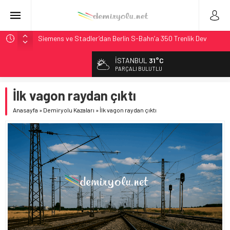
Siemens ve Stadler’dan Berlin S-Bahn’a 350 Trenlik Dev
Sözleşme
İSTANBUL
31°C
Japonya Maglev Onayı: Bütçe 11 Trilyon Yen, Hedef 2036
PARÇALI BULUTLU
Toronto Metrosu’nda Kapasite %40 Artıyor: Hitachi Rail
İmzaladı
İlk vagon raydan çıktı
Metrolinx’in 604 Milyon CAD’lik Toronto Uzatmasında Kazı
Anasayfa
»
Demiryolu Kazaları
»
İlk vagon raydan çıktı
Başladı
Alstom ve Siemens’ten São Paulo’da Çifte Sinyal Hamlesi