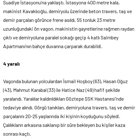
Suadiye İstasyonu’na yaklaştı. İstasyona 400 metre kala,
makinist Kavaklıoğlu, demiryolu üzerinde beton travers, taş ve
demir parçaları görünce frene asıldı. 55 tonluk 23 metre
uzunluğundaki ön vagon, makinistin gayretlerine rağmen raydan
çıktı ve demiryoluna paralel sokağı geçip 4 katlı Saimbey
Apartmanı’nın bahçe duvarına çarparak durabildi.
4 yaralı
Vagonda bulunan yolculardan İsmail Hoşboy (63), Hasan Oğuz
(43), Mahmut Karabal (33) ile Hatice Naz (49) hafif şekilde
yaralandı. Yaralılar kaldırıldıkları Göztepe SSK Hastanesi’nde
tedaviye alındı. Görgü tanıkları, demiryoluna travers, taş ve demir
parçalarını 20-25 yaşlarında iki kişinin koyduğunu söyledi.
Çalılıkların arkasına saklanıp bir süre bekleyen bu kişiler kaza
sonrası kaçtı.