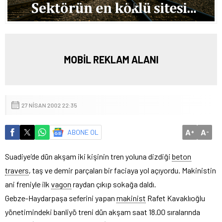
MOBİL REKLAM ALANI
27 NISAN 2002 22:35
A
A
ABONE OL
+
-
Suadiye’de dün akşam iki kişinin tren yoluna dizdiği
beton
travers
, taş ve demir parçaları bir faciaya yol açıyordu. Makinistin
ani freniyle ilk
vagon
raydan çıkıp sokağa daldı.
Gebze-Haydarpaşa seferini yapan
makinist
Rafet Kavaklıoğlu
yönetimindeki banliyö treni dün akşam saat 18.00 sıralarında