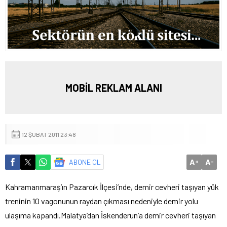
MOBİL REKLAM ALANI
12 ŞUBAT 2011 23:48
A
A
ABONE OL
+
-
Kahramanmaraş’ın Pazarcık İlçesi’nde, demir cevheri taşıyan yük
treninin 10 vagonunun raydan çıkması nedeniyle demir yolu
ulaşıma kapandı.
Malatya’dan İskenderun’a demir cevheri taşıyan