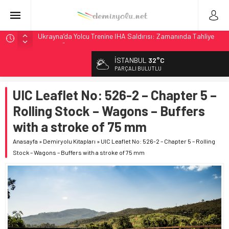
Ukrayna’da Yolcu Trenine İHA Saldırısı: Zamanında Tahliye
Faciayı Önledi
DB Modernizasyon Programı: 70. İstasyona Ulaşıldı
İSTANBUL
32°C
GB Railfreight İngiltere’de Lider, Class 99’lar 2026’da Yolda
PARÇALI BULUTLU
İngiltere Demiryolunda Tarihi Entegrasyon: GBR Anglia
Resmen Başladı
UIC Leaflet No: 526-2 – Chapter 5 –
Malezya Havayolları, TGV ile 28 Fransız Şehrine Tek Bilet
Rolling Stock – Wagons – Buffers
with a stroke of 75 mm
Anasayfa
»
Demiryolu Kitapları
»
UIC Leaflet No: 526-2 – Chapter 5 – Rolling
Stock – Wagons – Buffers with a stroke of 75 mm