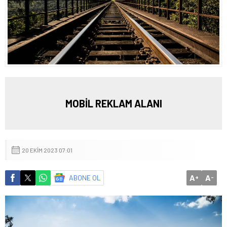
MOBİL REKLAM ALANI
20 EKIM 2023 07:01
A
A
ABONE OL
+
-