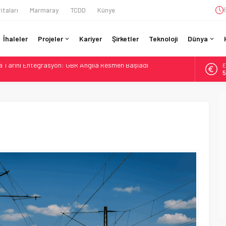
itaları
Marmaray
TCDD
Künye
İhaleler
Projeler
Kariyer
Şirketler
Teknoloji
Dünya
da Tarihi Entegrasyon: GBR Anglia Resmen Başladı
E
GV ile 28 Fransız Şehrine Tek Bilet
5
r’da 15 Günlük Bakım: Tren Seferleri Duruyor
A
6
İtibaren Koltukta Bagaja Kalıcı Yasak, Ceza Yok
ilyon Euro’luk Yenileme: Sol Tüneli %33 Kapasite Artışı
B
1
D
4