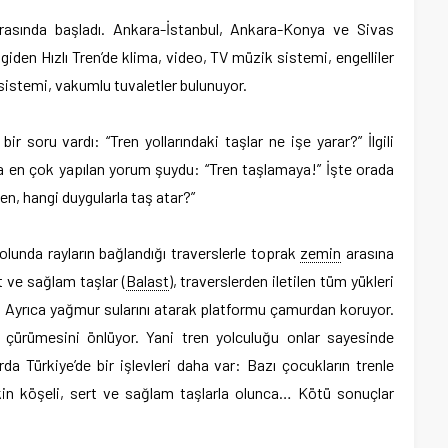
 arasında başladı. Ankara-İstanbul, Ankara-Konya ve Sivas
giden Hızlı Tren’de klima, video, TV müzik sistemi, engelliler
 sistemi, vakumlu tuvaletler bulunuyor.
ir soru vardı: “Tren yollarındaki taşlar ne işe yarar?” İlgili
a en çok yapılan yorum şuydu: “Tren taşlamaya!” İşte orada
en, hangi duygularla taş atar?”
lunda rayların bağlandığı traverslerle toprak
zemin
arasına
t ve sağlam taşlar (
Balast
), traverslerden iletilen tüm yükleri
or. Ayrıca yağmur sularını atarak platformu çamurdan koruyor.
ek çürümesini önlüyor. Yani tren yolculuğu onlar sayesinde
da Türkiye’de bir işlevleri daha var: Bazı çocukların trenle
eskin köşeli, sert ve sağlam taşlarla olunca… Kötü sonuçlar