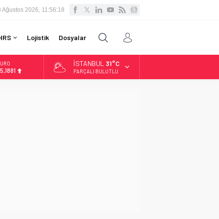
8 Ağustos 2026, 11:56:18
HRS
Lojistik
Dosyalar
İSTANBUL
31°C
URO
5,1881
PARÇALI BULUTLU
LTIN
.660,55
İST
3.779,39
OLAR
7,7111