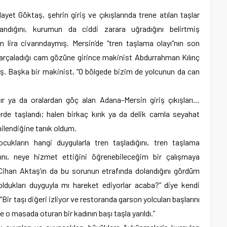
t Göktaş, şehrin giriş ve çıkışlarında trene atılan taşlar
andığını, kurumun da ciddi zarara uğradığını belirtmiş
n lira civarındaymış. Mersin’de “tren taşlama olayı”nın son
parçaladığı cam gözüne girince makinist Abdurrahman Kılınç
mış. Başka bir makinist, “O bölgede bizim de yolcunun da can
ır ya da oralardan göç alan Adana-Mersin giriş çıkışları…
erde taşlandı; halen birkaç kırık ya da delik camla seyahat
nilendiğine tanık oldum.
ukların hangi duygularla tren taşladığını, tren taşlama
ını, neye hizmet ettiğini öğrenebileceğim bir çalışmaya
Cihan Aktaş’ın da bu sorunun etrafında dolandığını gördüm
oldukları duyguyla mı hareket ediyorlar acaba?” diye kendi
Bir taşı diğeri izliyor ve restoranda garson yolcuları başlarını
e o masada oturan bir kadının başı taşla yarıldı.”