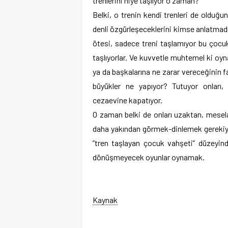
trenlerini niye taşlıyor o zaman?
Belki, o trenin kendi trenleri de olduğ
denli özgürleşeceklerini kimse anlatmadı
ötesi, sadece treni taşlamıyor bu çocukl
taşlıyorlar. Ve kuvvetle muhtemel ki oyn
ya da başkalarına ne zarar vereceğinin fa
büyükler ne yapıyor? Tutuyor onları, bi
cezaevine kapatıyor.
O zaman belki de onları uzaktan, mesela
daha yakından görmek-dinlemek gerekiyo
”tren taşlayan çocuk vahşeti” düzeyind
dönüşmeyecek oyunlar oynamak.
Kaynak