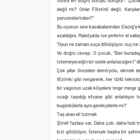
Sonra en doğru soruyu soruyor: “Çocuk 
değil mi? Onlar Filistinli değil. Karşıl
pencerelerinden?”
Bu oyunun sınır kasabalarından Elazığ’a 
azaldığını, Malatya’da ise yerlerini el sal
“Oyun ne zaman suça dönüşüyor, suç ne 
Ve doğru cevap: O çocuk, “Ben burada
istemeyeceğin bir sesle anlatacağım!” di
Çok yıllar önceden demiryolu, ekmek 
Bizimki gibi rengarenk, her türlü teknol
bir vagonun uzak köşelere tıngır mıngır g
ocağı taşıdığı efsane gibi anlatılıyor
bugünkülerle aynı gerekçelerle mi?
Taş atan eli tutmak
Şimdi fazlası var. Daha çok, daha hızlı tr
bizi götürüyor. İstersek başka bir şehi