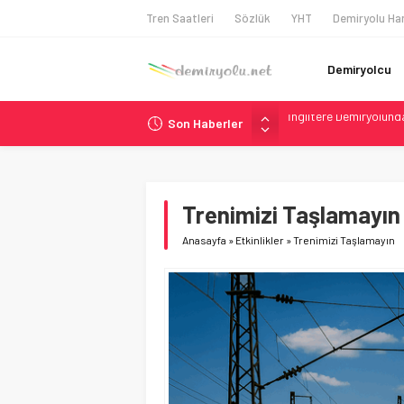
Tren Saatleri
Sözlük
YHT
Demiryolu Har
Demiryolcu
İngiltere Demiryolun
Son Haberler
Malezya Havayolları, T
ÖBB ve RFI’dan Brenne
NS, Temmuz 2026’dan 
Madrid Atocha’da 56 M
Trenimizi Taşlamayın
Anasayfa
»
Etkinlikler
»
Trenimizi Taşlamayın