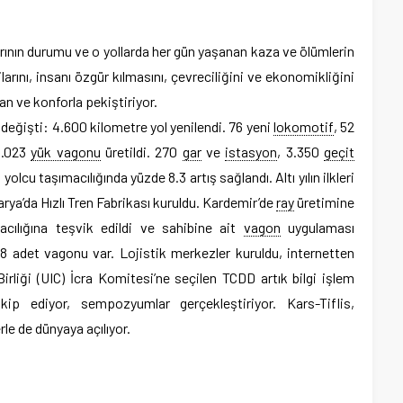
arının durumu ve o yollarda her gün yaşanan kaza ve ölümlerin
larını, insanı özgür kılmasını, çevreciliğini ve ekonomikliğini
an ve konforla pekiştiriyor.
 değişti: 4.600 kilometre yol yenilendi. 76 yeni
lokomotif
, 52
 3.023
yük vagonu
üretildi. 270
gar
ve
istasyon
, 3.350
geçit
yolcu taşımacılığında yüzde 8.3 artış sağlandı. Altı yılın ilkleri
karya’da Hızlı Tren Fabrikası kuruldu. Kardemir’de
ray
üretimine
acılığına teşvik edildi ve sahibine ait
vagon
uygulaması
58 adet vagonu var. Lojistik merkezler kuruldu, internetten
irliği (UIC) İcra Komitesi’ne seçilen TCDD artık bilgi işlem
takip ediyor, sempozyumlar gerçekleştiriyor. Kars-Tiflis,
le de dünyaya açılıyor.