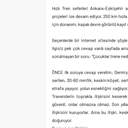
Hızlı Tren seferleri Ankara-Eskişehir
projeleri ise devam ediyor. 250 km hızla 
için donanım, kapalı devre görüntü kayıt
Geçenlerde bir internet sitesinde şöyle b
ilgisiz pek çok cevap vardı sayfada am
sorulmayan bir soru: “Çocuklar trene ned
ÖNCE ilk soruya cevap verelim: Demiryo
serilen, 30-60 mm’lik, keskin köşeli, ser
etrafa yayıyor, yolun esnekliğini sağlıy
Traverslerin toprakla ilişkisini keser
güvenli, onlar olmazsa olmaz. Son yıllar
ilişkisini kuruyorlar. Ama bu ilişki, k
doğuruyor.