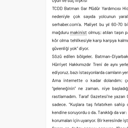
Oyun ve suç ilişkisi
TCDD Batman Gar Müdür Yardımcısı Hidaye
nedeniyle çok sayıda yolcunun yaral
serhaber.com’a. Maliyet bu yıl 60-70 bi
mağduru
makinist
olmuş; atılan taşın 
kör olma tehlikesiyle karşı karşıya kal
güvenliği yok” diyor.
Sözü edilen bölgeler, Batman-Diyarbak
Hürriyet Hakkımızdır Treni de aynı yerl
ediyoruz, bazı istasyonlarda camların ye
Ama internette o kadar dolandım; çoc
“geleneğinin” ne zaman, niye başladığ
rastlamadım. Taraf Gazetesi’ne yazan 
sadece. “Kuşlara taş fırlatırken sahip 
kendine soruyordu o da. Tanıklığı da var: “
korumaları için uyarıyor. Bir keresinde işt