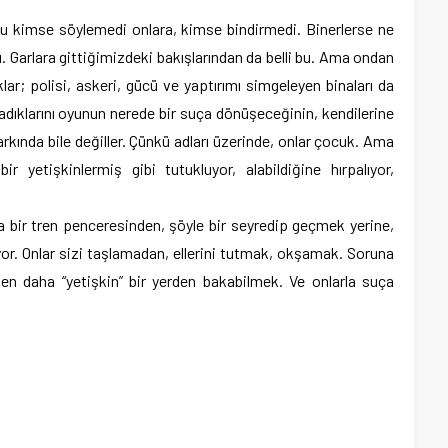
unu kimse söylemedi onlara, kimse bindirmedi. Binerlerse ne
. Garlara gittiğimizdeki bakışlarından da belli bu. Ama ondan
ar; polisi, askeri, gücü ve yaptırımı simgeleyen binaları da
adıklarını oyunun nerede bir suça dönüşeceğinin, kendilerine
rkında bile değiller. Çünkü adları üzerinde, onlar çocuk. Ama
r yetişkinlermiş gibi tutukluyor, alabildiğine hırpalıyor,
 bir tren penceresinden, şöyle bir seyredip geçmek yerine,
r. Onlar sizi taşlamadan, ellerini tutmak, okşamak. Soruna
en daha “yetişkin” bir yerden bakabilmek. Ve onlarla suça