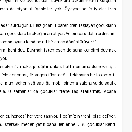
oyunları ve oyuncakları, büyüklere öykünmelerin kurguları
arında da siyonist işgalciler yok. Öyleyse ne istiyorlar tren
kadar sürdüğünü, Elazığ’dan itibaren tren taşlayan çocukların
layan çocuklara bıraktığını anlatıyor. Ve bir soru daha ardından:
zaman oyunu kendine ait bir araca dönüştürüyor?”
yım, beni duy. Duymak istemesen de sana kendimi duymak
yor.
demekmiş; mektup, eğitim, ilaç, hatta sinema demekmiş…
ojiyle donanmış 15 vagon filan değil, tekbaşına bir lokomotif
elip un, şeker, yağ sattığı, mobil sinema salonu ya da sağlık
 hâlâ. O zamanlar da çocuklar trene taş atarlarmış. Acaba
enler, herkesi her yere taşıyor. Hepimizin treni; bize geliyor,
re, istersek medeniyetin daha ilerilerine… Bu çocuklar kendi