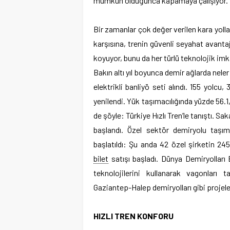
mümkün olduğunca kapamaya çalışıyor.
Bir zamanlar çok değer verilen kara yoll
karşısına, trenin güvenli seyahat avantaj
koyuyor, bunu da her türlü teknolojik imk
Bakın altı yıl boyunca demir ağlarda neler
elektrikli banliyö seti alındı. 155 yolcu,
yenilendi. Yük taşımacılığında yüzde 56.1, 
de şöyle: Türkiye Hızlı Tren’le tanıştı. Sa
başlandı. Özel sektör demiryolu taşım
başlatıldı: Şu anda 42 özel şirketin 24
bilet
satışı başladı. Dünya Demiryolları B
teknolojilerini kullanarak vagonları 
Gaziantep-Halep demiryolları gibi projeler
HIZLI TREN KONFORU