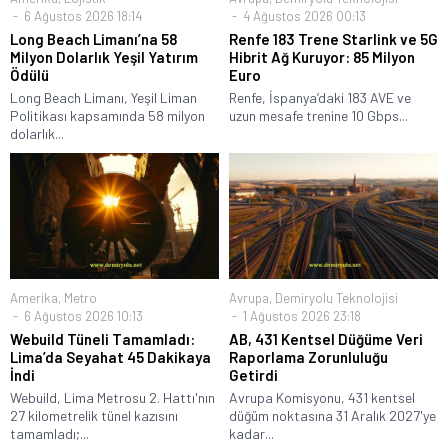
6 Ağustos 2026 18:14
4 Ağustos 2026 00:13
Long Beach Limanı’na 58
Renfe 183 Trene Starlink ve 5G
Milyon Dolarlık Yeşil Yatırım
Hibrit Ağ Kuruyor: 85 Milyon
Ödülü
Euro
Long Beach Limanı, Yeşil Liman
Renfe, İspanya’daki 183 AVE ve
Politikası kapsamında 58 milyon
uzun mesafe trenine 10 Gbps...
dolarlık...
Amerika
,
Metro
Avrupa
,
Demiryolu Teknolojisi
6 Ağustos 2026 10:13
1 Ağustos 2026 23:18
Webuild Tüneli Tamamladı:
AB, 431 Kentsel Düğüme Veri
Lima’da Seyahat 45 Dakikaya
Raporlama Zorunluluğu
İndi
Getirdi
Webuild, Lima Metrosu 2. Hattı'nın
Avrupa Komisyonu, 431 kentsel
27 kilometrelik tünel kazısını
düğüm noktasına 31 Aralık 2027'ye
tamamladı;...
kadar...