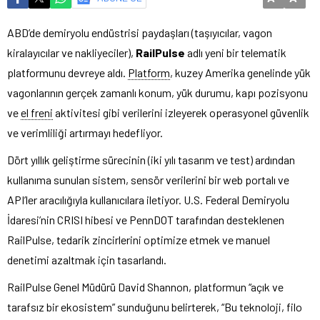
ABD’de demiryolu endüstrisi paydaşları (taşıyıcılar, vagon
kiralayıcılar ve nakliyeciler),
RailPulse
adlı yeni bir telematik
platformunu devreye aldı.
Platform
, kuzey Amerika genelinde yük
vagonlarının gerçek zamanlı konum, yük durumu, kapı pozisyonu
ve
el freni
aktivitesi gibi verilerini izleyerek operasyonel güvenlik
ve verimliliği artırmayı hedefliyor.
Dört yıllık geliştirme sürecinin (iki yılı tasarım ve test) ardından
kullanıma sunulan sistem, sensör verilerini bir web portalı ve
API’ler aracılığıyla kullanıcılara iletiyor. U.S. Federal Demiryolu
İdaresi’nin CRISI hibesi ve PennDOT tarafından desteklenen
RailPulse, tedarik zincirlerini optimize etmek ve manuel
denetimi azaltmak için tasarlandı.
RailPulse Genel Müdürü David Shannon, platformun “açık ve
tarafsız bir ekosistem” sunduğunu belirterek, “Bu teknoloji, filo