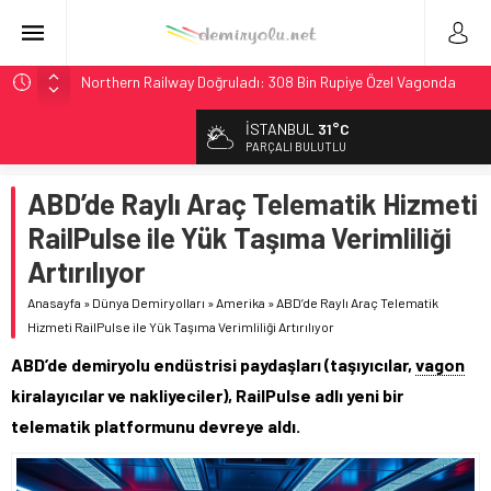
Northern Railway Doğruladı: 308 Bin Rupiye Özel Vagonda
Puja
İSTANBUL
31°C
Chicago’da Metra Polisi BVLOS Drone’larla Müdahale
PARÇALI BULUTLU
Süresini Kısalttı
NJ Transit’ten Tarihi Bütçe: 46 Yılın Rekoru Onaylandı
ABD’de Raylı Araç Telematik Hizmeti
Rocky Mountain, Güneş Enerjili Tesisten İlk Rayı Sevk Etti
RailPulse ile Yük Taşıma Verimliliği
Brescia 426 Milyon Euro’luk Tramvay İnşaatına Başladı
Artırılıyor
Anasayfa
»
Dünya Demiryolları
»
Amerika
»
ABD’de Raylı Araç Telematik
Hizmeti RailPulse ile Yük Taşıma Verimliliği Artırılıyor
ABD’de demiryolu endüstrisi paydaşları (taşıyıcılar,
vagon
kiralayıcılar ve nakliyeciler), RailPulse adlı yeni bir
telematik platformunu devreye aldı.