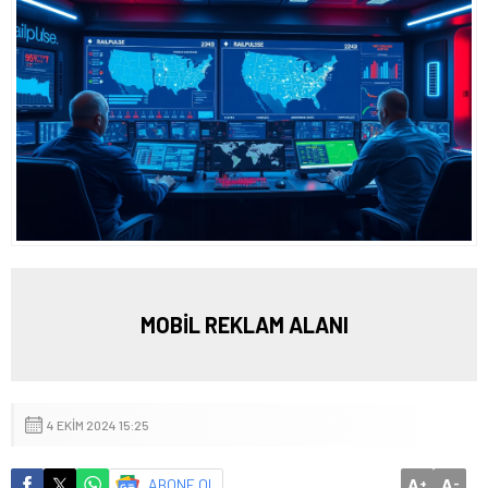
MOBİL REKLAM ALANI
4 EKIM 2024 15:25
A
A
ABONE OL
+
-