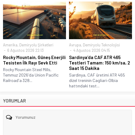
Amerika
,
Demiryolu Şirketleri
Avrupa
,
Demiryolu Teknolojisi
6 Ağustos 2026 22:13
4 Ağustos 2026 04:15
Rocky Mountain, Güneş Enerjili
Sardinya’da CAF ATR 465
Tesisten İlk Rayı Sevk Etti
Testleri Tamam: 150 km/sa, 2
Saat 15 Dakika
Rocky Mountain Steel Mills,
Temmuz 2026'da Union Pacific
Sardinya, CAF üretimi ATR 465
Railroad'a 328...
dizel treninin Cagliari–Olbia
hattındaki test...
YORUMLAR