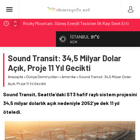
Rocky Mountain, Güneş Enerjili Tesisten İlk Rayı Sevk Etti
AAR, MIT ve Berkeley Dahil 4 Üniversiteyle Araştırma
İSTANBUL
31°C
Konsorsiyumu Başlattı
AÇIK
Long Beach Limanı’na 58 Milyon Dolarlık Yeşil Yatırım Ödülü
Sound Transit: 34,5 Milyar Dolar
Madrid 6. Hat 2027’de Sürücüsüz: Kapasite %70 Artacak
Açık, Proje 11 Yıl Gecikti
NJ Transit’ten Tarihi Bütçe: 46 Yılın Rekoru Onaylandı
Anasayfa
»
Dünya Demiryolları
»
Amerika
»
Sound Transit: 34,5 Milyar Dolar
Açık, Proje 11 Yıl Gecikti
Sound Transit, Seattle’daki ST3 hafif raylı sistem projesini
34,5 milyar dolarlık açık nedeniyle 2052’ye dek 11 yıl
öteledi.