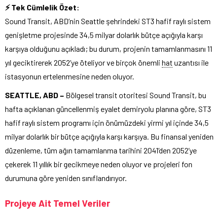
⚡ Tek Cümlelik Özet:
Sound Transit, ABD’nin Seattle şehrindeki ST3 hafif raylı sistem
genişletme projesinde 34,5 milyar dolarlık bütçe açığıyla karşı
karşıya olduğunu açıkladı; bu durum, projenin tamamlanmasını 11
yıl geciktirerek 2052’ye öteliyor ve birçok önemli
hat
uzantısı ile
istasyonun ertelenmesine neden oluyor.
SEATTLE, ABD –
Bölgesel transit otoritesi Sound Transit, bu
hafta açıklanan güncellenmiş eyalet demiryolu planına göre, ST3
hafif raylı sistem programı için önümüzdeki yirmi yıl içinde 34,5
milyar dolarlık bir bütçe açığıyla karşı karşıya. Bu finansal yeniden
düzenleme, tüm ağın tamamlanma tarihini 2041’den 2052’ye
çekerek 11 yıllık bir gecikmeye neden oluyor ve projeleri fon
durumuna göre yeniden sınıflandırıyor.
Projeye Ait Temel Veriler