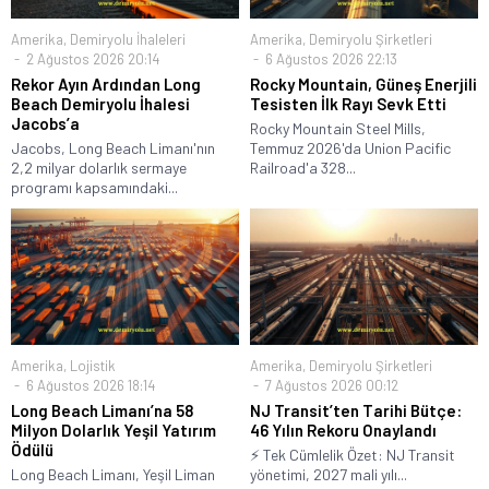
Amerika
,
Demiryolu İhaleleri
Amerika
,
Demiryolu Şirketleri
2 Ağustos 2026 20:14
6 Ağustos 2026 22:13
Rekor Ayın Ardından Long
Rocky Mountain, Güneş Enerjili
Beach Demiryolu İhalesi
Tesisten İlk Rayı Sevk Etti
Jacobs’a
Rocky Mountain Steel Mills,
Jacobs, Long Beach Limanı'nın
Temmuz 2026'da Union Pacific
2,2 milyar dolarlık sermaye
Railroad'a 328...
programı kapsamındaki...
Amerika
,
Lojistik
Amerika
,
Demiryolu Şirketleri
6 Ağustos 2026 18:14
7 Ağustos 2026 00:12
Long Beach Limanı’na 58
NJ Transit’ten Tarihi Bütçe:
Milyon Dolarlık Yeşil Yatırım
46 Yılın Rekoru Onaylandı
Ödülü
⚡ Tek Cümlelik Özet: NJ Transit
Long Beach Limanı, Yeşil Liman
yönetimi, 2027 mali yılı...