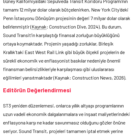
Güney Kaliforniya’daki Sepulveda Transit Koridoru Programı’nın
tamamı 12 milyar dolar olarak bütçelenirken, New York City’deki
Penn İstasyonu Dönüşüm projesinin değeri 7 milyar dolar olarak
belirlenmiştir (
Kaynak
: Construction Dive, 2024). Bu durum,
Sound Transit’in karşılaştığı finansal zorluğun büyüklüğünü
ortaya koymaktadır. Projenin yaşadığı zorluklar, Birleşik
Krallık’taki East West Rail Link gibi büyük ölçekli projelerin de
sürekli ekonomik ve enflasyonist baskılar nedeniyle önemli
finansman belirsizlikleriyle karşılaşması gibi uluslararası
eğilimleri yansıtmaktadır (Kaynak: Construction News, 2026).
Editörün Değerlendirmesi
ST3 yeniden düzenlemesi, onlarca yıllık altyapı programlarının
uzun vadeli ekonomik dalgalanmalara ve inşaat maliyetlerindeki
enflasyona karşı ne kadar savunmasız olduğunu gözler önüne
seriyor. Sound Transit, projeleri tamamen iptal etmek yerine