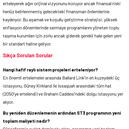
erteleyerek ağın orijinal vizyonunu koruyor ancak finansal riski
henüz belirlenmemiş gelecekteki finansman önlemlerine
kaydırıyor. Bu aşamalı ve koşullu geliştirme stratejisi, yüksek
enflasyon dönemlerinde sermaye programlarını yöneten toplu
taşıma kurumları için zorlu ancak giderek gerekli hale gelen yeni
bir standart haline geliyor.
Sıkça Sorulan Sorular
Hangi hafif raylı sistem projeleri erteleniyor?
En önemli ertelemeler arasında Ballard Link’in en kuzeydeki üç
istasyonu, Güney Kirkland ile Issaquah arasındaki tüm hat
(2050’ye ertelendi) ve Graham Caddesi’ndeki dolgu istasyonu yer
alıyor.
Bu yeniden düzenlemenin ardından ST3 programının yeni
toplam maliyeti nedir?
Güncellenmiş eyalet demiryolu planı, programın yeni toplam