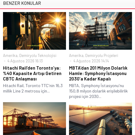
BENZER KONULAR
Amerika
,
Demiryolu Teknolojisi
Amerika
,
Demiryolu Projeleri
4 Ağustos 2026 16:13
4 Ağustos 2026 14:14
Hitachi Rail’den Toronto’ya:
MBTA’dan 201 Milyon Dolarlık
%40 Kapasite Artışı Getiren
Hamle: Symphony İstasyonu
CBTC Anlaşması
2030’a Kadar Kapalı
Hitachi Rail, Toronto TTC'nin 16,3
MBTA, Symphony İstasyonu'nu
millik Line 2 metrosu için...
150,8 milyon dolarlık erişilebilirlik
projesi için 2030...