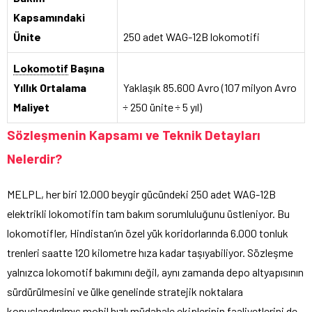
Kapsamındaki
Ünite
250 adet WAG-12B lokomotifi
Lokomotif
Başına
Yıllık Ortalama
Yaklaşık 85.600 Avro (107 milyon Avro
Maliyet
÷ 250 ünite ÷ 5 yıl)
Sözleşmenin Kapsamı ve Teknik Detayları
Nelerdir?
MELPL, her biri 12.000 beygir gücündeki 250 adet WAG-12B
elektrikli lokomotifin tam bakım sorumluluğunu üstleniyor. Bu
lokomotifler, Hindistan’ın özel yük koridorlarında 6.000 tonluk
trenleri saatte 120 kilometre hıza kadar taşıyabiliyor. Sözleşme
yalnızca lokomotif bakımını değil, aynı zamanda depo altyapısının
sürdürülmesini ve ülke genelinde stratejik noktalara
konuşlandırılmış mobil hızlı müdahale ekiplerinin faaliyetlerini de