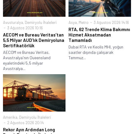
Avusturalya
,
Demiryolu İhaleleri
Asya
,
Metro
3 Ağustos 2026 14:16
3 Ağustos 2026 10:16
RTA, 62 Trende Klima Bakımını
AECOM ve Bureau Veritas’tan
Hizmet Aksatmadan
5,5 Milyar AUD’lık Demiryoluna
Tamamladı
Sertifikatörlük
Dubai RTA ve Keolis MHI, yoğun
AECOM ve Bureau Veritas,
saatler dışında çalışarak
Avustralya'nın Queensland
Temmuz...
eyaletindeki 5,5 milyar
Avustralya...
Amerika
,
Demiryolu İhaleleri
2 Ağustos 2026 20:14
Rekor Ayın Ardından Long