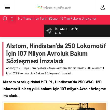
NJ Transit’ten Tarihi Bütçe: 46 Yılın Rekoru Onaylandı
Rocky Mountain, Güneş Enerjili Tesisten İlk Rayı Sevk Etti
İSTANBUL
31°C
AAR, MIT ve Berkeley Dahil 4 Üniversiteyle Araştırma
AÇIK
Konsorsiyumu Başlattı
Alstom, Hindistan’da 250 Lokomotif
Long Beach Limanı’na 58 Milyon Dolarlık Yeşil Yatırım Ödülü
İçin 107 Milyon Avroluk Bakım
Chicago’da Metra Polisi BVLOS Drone’larla Müdahale
Süresini Kısalttı
Sözleşmesi İmzaladı
Anasayfa
»
Dünya Demiryolları
»
Asya
»
Alstom, Hindistan’da 250 Lokomotif
İçin 107 Milyon Avroluk Bakım Sözleşmesi İmzaladı
Alstom ortak girişimi MELPL, Hindistan’da 250 WAG-12B
lokomotifin beş yıllık bakımı için 107 milyon Avro sözleşme
imzaladı.