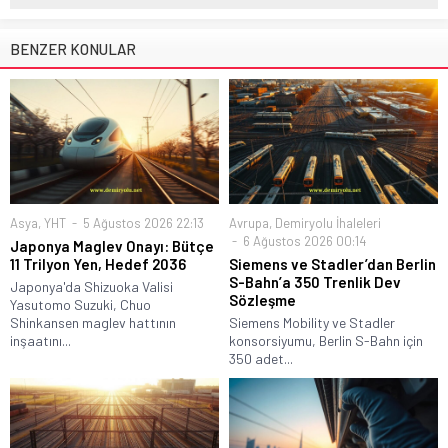
BENZER KONULAR
Asya
,
YHT
5 Ağustos 2026 22:13
Avrupa
,
Demiryolu İhaleleri
6 Ağustos 2026 00:14
Japonya Maglev Onayı: Bütçe
11 Trilyon Yen, Hedef 2036
Siemens ve Stadler’dan Berlin
S-Bahn’a 350 Trenlik Dev
Japonya'da Shizuoka Valisi
Sözleşme
Yasutomo Suzuki, Chuo
Shinkansen maglev hattının
Siemens Mobility ve Stadler
inşaatını...
konsorsiyumu, Berlin S-Bahn için
350 adet...