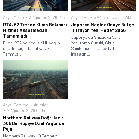
Asya
,
Metro
3 Ağustos 2026 14:16
Asya
,
YHT
5 Ağustos 2026 22:13
RTA, 62 Trende Klima Bakımını
Japonya Maglev Onayı: Bütçe
Hizmet Aksatmadan
11 Trilyon Yen, Hedef 2036
Tamamladı
Japonya'da Shizuoka Valisi
Dubai RTA ve Keolis MHI, yoğun
Yasutomo Suzuki, Chuo
saatler dışında çalışarak
Shinkansen maglev hattının
Temmuz...
inşaatını...
Asya
,
Demiryolu Şirketleri
7 Ağustos 2026 08:14
Northern Railway Doğruladı:
308 Bin Rupiye Özel Vagonda
Puja
Northern Railway, 10 Temmuz