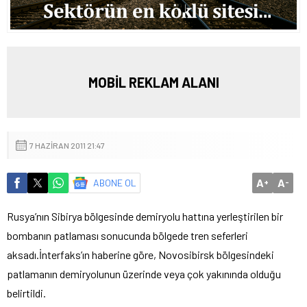
MOBİL REKLAM ALANI
7 HAZIRAN 2011 21:47
A
A
ABONE OL
+
-
Rusya’nın Sibirya bölgesinde demiryolu hattına yerleştirilen bir
bombanın patlaması sonucunda bölgede tren seferleri
aksadı.
İnterfaks’ın haberine göre, Novosibirsk bölgesindeki
patlamanın demiryolunun üzerinde veya çok yakınında olduğu
belirtildi.