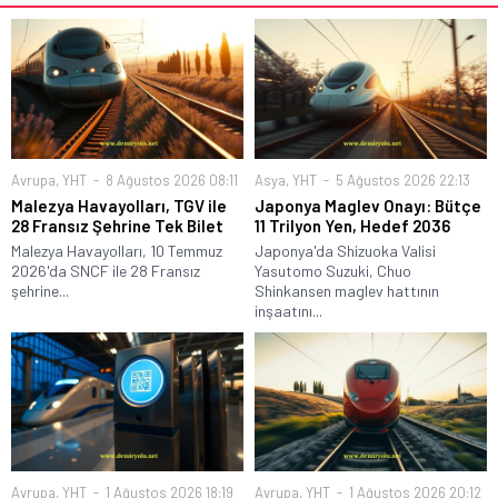
Avrupa
,
YHT
8 Ağustos 2026 08:11
Asya
,
YHT
5 Ağustos 2026 22:13
Malezya Havayolları, TGV ile
Japonya Maglev Onayı: Bütçe
28 Fransız Şehrine Tek Bilet
11 Trilyon Yen, Hedef 2036
Malezya Havayolları, 10 Temmuz
Japonya'da Shizuoka Valisi
2026'da SNCF ile 28 Fransız
Yasutomo Suzuki, Chuo
şehrine...
Shinkansen maglev hattının
inşaatını...
Avrupa
,
YHT
1 Ağustos 2026 18:19
Avrupa
,
YHT
1 Ağustos 2026 20:12