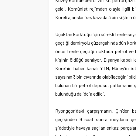
Kuzey Kore’de petrol ve likit petrol gazı
geldi. Komünist rejimden olayla ilgili bi
Koreli ajanslar ise, kazada 3 bin kişinin 
Uçaktan korktuğu için sürekli trenle sey
geçtiği demiryolu güzergahında dün korku
önce trenle geçtiği noktada petrol ve l
kişinin öldüğü sanılıyor. Dışarıya kapal
Kore’nin haber kanalı YTN, Güney’in ist
sayısının 3 bin cıvarında olabileceğini bil
bulunan bir petrol deposu, patlamanın şid
bulunduğu da iddia edildi.
Ryongçon’daki çarpışmanın, Çin’den b
geçişinden 9 saat sonra meydana geld
şiddetiyle havaya saçılan enkaz parçaları