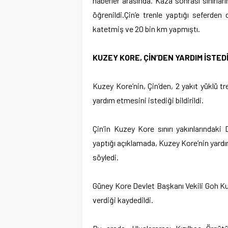
haberler arasında. Kaza sonrası sınırların
öğrenildi.Çin’e trenle yaptığı seferden
katetmiş ve 20 bin km yapmıştı.
KUZEY KORE, ÇİN’DEN YARDIM İSTED
Kuzey Kore’nin, Çin’den, 2 yakıt yüklü 
yardım etmesini istediği bildirildi.
Çin’in Kuzey Kore sınırı yakınlarındaki
yaptığı açıklamada, Kuzey Kore’nin yardı
söyledi.
Güney Kore Devlet Başkanı Vekili Goh Kun’
verdiği kaydedildi.