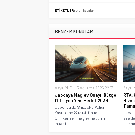
ETİKETLER:
tren kazaları
BENZER KONULAR
Asya
,
YHT
5 Ağustos 2026 22:13
Asya
,
Japonya Maglev Onayı: Bütçe
RTA, 
11 Trilyon Yen, Hedef 2036
Hizm
Tama
Japonya'da Shizuoka Valisi
Yasutomo Suzuki, Chuo
Dubai 
Shinkansen maglev hattının
saatle
inşaatını...
Temmuz