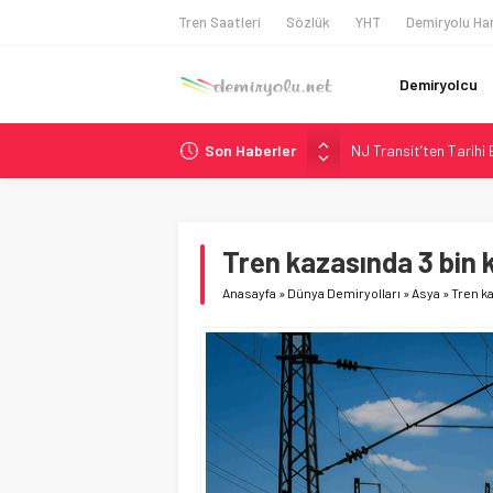
Tren Saatleri
Sözlük
YHT
Demiryolu Har
Demiryolcu
Son Haberler
NJ Transit’ten Tarihi
Rocky Mountain, Güneş 
AAR, MIT ve Berkeley 
Long Beach Limanı’na 
Tren kazasında 3 bin 
Chicago’da Metra Poli
Anasayfa
»
Dünya Demiryolları
»
Asya
»
Tren k