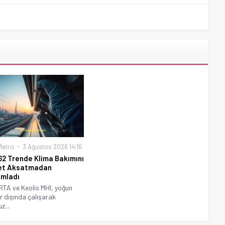
Metro
3 Ağustos 2026 14:16
62 Trende Klima Bakımını
et Aksatmadan
mladı
RTA ve Keolis MHI, yoğun
r dışında çalışarak
...