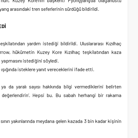
tü’nün, Kuzey Kore’nin başkenti Pyongyang’da olağanüstü
gyang arasındaki tren seferlerinin sürdüğü bildirildi.
EDİ
kilatından yardım istediği bildirildi. Uluslararası Kızılhaç
rrow, hükümetin Kuzey Kore Kızılhaç teşkilatından kaza
 yapmasını istediğini söyledi.
şığında isteklere yanıt vereceklerini ifade etti.
ü ya da yaralı sayısı hakkında bilgi vermediklerini belirten
 değerlendirin’. Hepsi bu. Bu sabah herhangi bir rakama
ınırı yakınlarında meydana gelen kazada 3 bin kadar kişinin