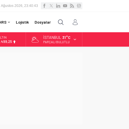
 Ağustos 2026, 23:40:44
HRS
Lojistik
Dosyalar
İSTANBUL
31°C
LTIN
.499,25
PARÇALI BULUTLU
İST
3.798,82
OLAR
7,5921
URO
4,9747