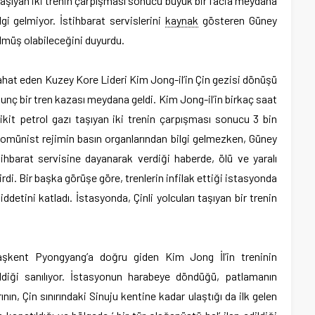
 taşıyan iki trenin çarpışması sonucu büyük bir facia meydana
lgi gelmiyor. İstihbarat servislerini
kaynak
gösteren Güney
ölmüş olabileceğini duyurdu.
ahat eden Kuzey Kore Lideri Kim Jong-il’in Çin gezisi dönüşü
nç bir tren kazası meydana geldi. Kim Jong-il’in birkaç saat
ikit petrol gazı taşıyan iki trenin çarpışması sonucu 3 bin
ı komünist rejimin basın organlarından bilgi gelmezken, Güney
ihbarat servisine dayanarak verdiği haberde, ölü ve yaralı
dirdi. Bir başka görüşe göre, trenlerin infilak ettiği istasyonda
detini katladı. İstasyonda, Çinli yolcuları taşıyan bir trenin
aşkent Pyongyang’a doğru giden Kim Jong İl’in treninin
iği sanılıyor. İstasyonun harabeye döndüğü, patlamanın
nın, Çin sınırındaki Sinuju kentine kadar ulaştığı da ilk gelen