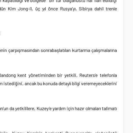
 kapatıldığı ve bölgede ‘ bir tür olağanüstü hal’ ilan edildiği
 dün Kim Jong-il, üç yıl önce Rusya’yı, Sibirya dahil trenle
İ
trenin çarpışmasından sonrabaşlatılan kurtarma çalışmalarına
 Dandong kent yönetiminden bir yetkili, Reuters’e telefonla
m istediğini, ancak bu konuda detaylı bilgi veremeyeceklerini
un da yetkililere, Kuzey’e yardım için hazır olmaları talimatı