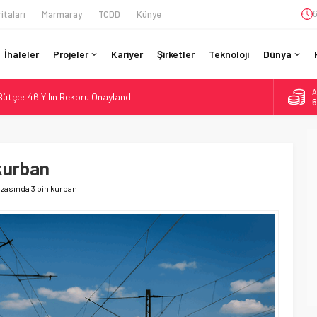
itaları
Marmaray
TCDD
Künye
6
İhaleler
Projeler
Kariyer
Şirketler
Teknoloji
Dünya
A
 Bütçe: 46 Yılın Rekoru Onaylandı
6
Enerjili Tesisten İlk Rayı Sevk Etti
B
1
Dahil 4 Üniversiteyle Araştırma Konsorsiyumu Başlattı
58 Milyon Dolarlık Yeşil Yatırım Ödülü
kurban
D
4
si BVLOS Drone’larla Müdahale Süresini Kısalttı
azasında 3 bin kurban
E
5