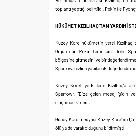
Bu arada, Uluslararası Kızılhaç Örgü
toplantı yaptığı belirtildi. Pekin ile Pyon
HÜKÜMET KIZILHAÇ’TAN YARDIM İST
Kuzey Kore hükümetin yerel Kızılhaç teş
Örgütü’nün Pekin temsilcisi John Spa
bölgesine gitmesini ve bir değerlendirme
Sparrow, hızlıca yapılacak değerlendirme ı
Kuzey Koreli yetkililerin Kızılhaç’a öl
Sparrowr, ”Bize gelen mesaj ‘gidin ve
ulaşamadık” dedi.
Güney Kore medyası Kuzey Kore’nin Çin s
ölü ya da yaralı olduğunu bildirmişti.