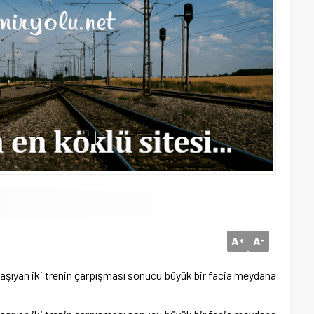
A
A
+
-
 taşıyan iki trenin çarpışması sonucu büyük bir facia meydana