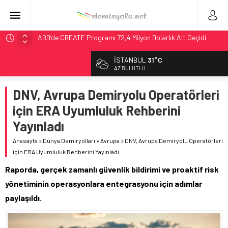
ABD’de CREATE Programı 72,4 Milyon Dolarlık Alt Geçidi
Başlattı
Ukrayna’da Yolcu Trenine İHA Saldırısı: Zamanında Tahliye
Faciayı Önledi
İSTANBUL
31°C
AZ BULUTLU
DB Modernizasyon Programı: 70. İstasyona Ulaşıldı
GB Railfreight İngiltere’de Lider, Class 99’lar 2026’da Yolda
DNV, Avrupa Demiryolu Operatörleri
İngiltere Demiryolunda Tarihi Entegrasyon: GBR Anglia
için ERA Uyumluluk Rehberini
Resmen Başladı
Yayınladı
Anasayfa
»
Dünya Demiryolları
»
Avrupa
»
DNV, Avrupa Demiryolu Operatörleri
için ERA Uyumluluk Rehberini Yayınladı
Raporda, gerçek zamanlı güvenlik bildirimi ve proaktif risk
yönetiminin operasyonlara entegrasyonu için adımlar
paylaşıldı.