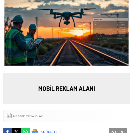
MOBİL REKLAM ALANI
4 KASIM 2024 15:46
A
A
ABONE OL
+
-