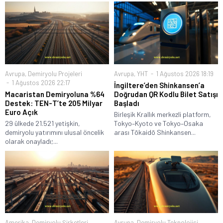
Avrupa
,
Demiryolu Projeleri
Avrupa
,
YHT
1 Ağustos 2026 18:19
1 Ağustos 2026 22:17
İngiltere’den Shinkansen’a
Macaristan Demiryoluna %64
Doğrudan QR Kodlu Bilet Satışı
Destek: TEN-T’te 205 Milyar
Başladı
Euro Açık
Birleşik Krallık merkezli platform,
29 ülkede 21.521 yetişkin,
Tokyo–Kyoto ve Tokyo–Osaka
demiryolu yatırımını ulusal öncelik
arası Tōkaidō Shinkansen...
olarak onayladı;...
Amerika
,
Demiryolu Şirketleri
Avrupa
,
Demiryolu Teknolojisi