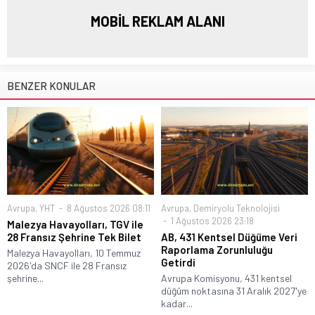
MOBİL REKLAM ALANI
BENZER KONULAR
Avrupa
,
YHT
8 Ağustos 2026 08:11
Avrupa
,
Demiryolu Teknolojisi
1 Ağustos 2026 23:18
Malezya Havayolları, TGV ile
28 Fransız Şehrine Tek Bilet
AB, 431 Kentsel Düğüme Veri
Raporlama Zorunluluğu
Malezya Havayolları, 10 Temmuz
Getirdi
2026'da SNCF ile 28 Fransız
şehrine...
Avrupa Komisyonu, 431 kentsel
düğüm noktasına 31 Aralık 2027'ye
kadar...