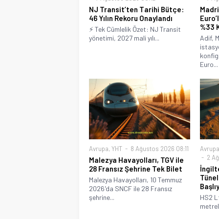
NJ Transit’ten Tarihi Bütçe:
Madri
46 Yılın Rekoru Onaylandı
Euro’
%33 K
⚡ Tek Cümlelik Özet: NJ Transit
yönetimi, 2027 mali yılı...
Adif, 
istasy
konfig
Euro...
Avrupa
,
YHT
8 Ağustos 2026 08:11
Avrup
2 Ağ
Malezya Havayolları, TGV ile
28 Fransız Şehrine Tek Bilet
İngil
Tünel
Malezya Havayolları, 10 Temmuz
Başlı
2026'da SNCF ile 28 Fransız
şehrine...
HS2 Lt
metreli