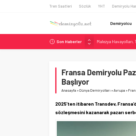
Tren Saatleri
Sözlük
YHT
Demiryolu Har
Demiryolcu
Son Haberler
Malezya Havayolları, T
ÖBB ve RFI’dan Brenne
NS, Temmuz 2026’dan 
Madrid Atocha’da 56 M
Fransa Demiryolu Paz
İngiltere Demiryolun
Başlıyor
Anasayfa
»
Dünya Demiryolları
»
Avrupa
»
Fran
2025’ten itibaren Transdev, Fransa’
sözleşmesini kazanarak pazarı serbe