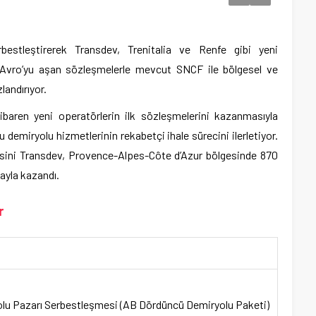
bestleştirerek Transdev, Trenitalia ve Renfe gibi yeni
ar Avro’yu aşan sözleşmelerle mevcut SNCF ile bölgesel ve
landırıyor.
tibaren yeni operatörlerin ilk sözleşmelerini kazanmasıyla
 demiryolu hizmetlerinin rekabetçi ihale sürecini ilerletiyor.
esini Transdev, Provence-Alpes-Côte d’Azur bölgesinde 870
mayla kazandı.
r
lu Pazarı Serbestleşmesi (AB Dördüncü Demiryolu Paketi)