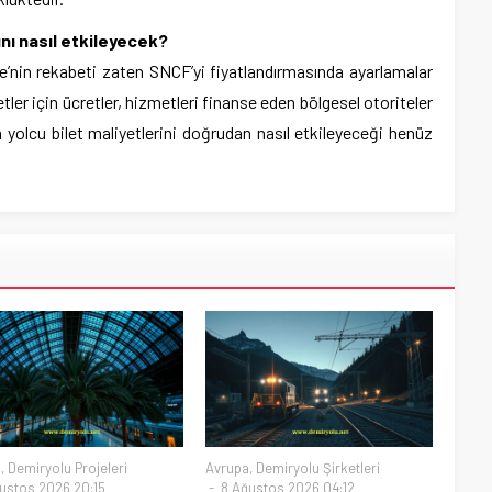
ını nasıl etkileyecek?
fe’nin rekabeti zaten SNCF’yi fiyatlandırmasında ayarlamalar
er için ücretler, hizmetleri finanse eden bölgesel otoriteler
 yolcu bilet maliyetlerini doğrudan nasıl etkileyeceği henüz
a
,
Demiryolu Projeleri
Avrupa
,
Demiryolu Şirketleri
ustos 2026 20:15
8 Ağustos 2026 04:12