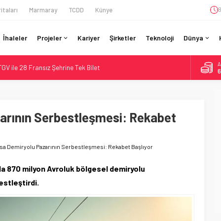
itaları
Marmaray
TCDD
Künye
8
İhaleler
Projeler
Kariyer
Şirketler
Teknoloji
Dünya
A
GV ile 28 Fransız Şehrine Tek Bilet
6
r’da 15 Günlük Bakım: Tren Seferleri Duruyor
B
1
İtibaren Koltukta Bagaja Kalıcı Yasak, Ceza Yok
ilyon Euro’luk Yenileme: Sol Tüneli %33 Kapasite Artışı
arının Serbestleşmesi: Rekabet
D
4
da Tarihi Entegrasyon: GBR Anglia Resmen Başladı
E
5
sa Demiryolu Pazarının Serbestleşmesi: Rekabet Başlıyor
da 870 milyon Avroluk bölgesel demiryolu
stleştirdi.