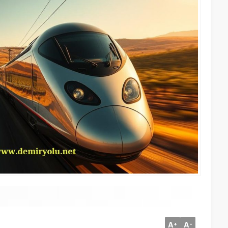
A
A
+
-