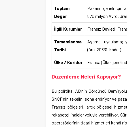
Toplam
Pazarın geneli için a
Değer
870 milyon Avro, Grand
İlgili Kurumlar
Fransız Devleti, Fran
Tamamlanma
Aşamalı uygulama; ye
Tarihi
(örn. 2033’e kadar)
Ülke / Koridor
Fransa (Ülke genelinde
Düzenleme Neleri Kapsıyor?
Bu politika, AB’nin Dördüncü Demiryolu
SNCF’nin tekelini sona erdiriyor ve paza
Fransız bölgeleri, artık bölgesel hiz
rekabetçi ihaleler yoluyla verebiliyor. Sür
operatörlerinin ticari hizmetleri kendi ri