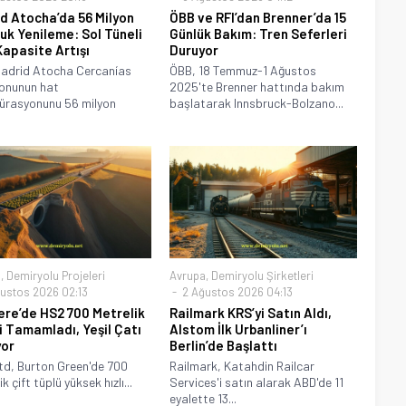
d Atocha’da 56 Milyon
ÖBB ve RFI’dan Brenner’da 15
luk Yenileme: Sol Tüneli
Günlük Bakım: Tren Seferleri
apasite Artışı
Duruyor
Madrid Atocha Cercanías
ÖBB, 18 Temmuz-1 Ağustos
onunun hat
2025'te Brenner hattında bakım
ürasyonunu 56 milyon
başlatarak Innsbruck-Bolzano...
a
,
Demiryolu Projeleri
Avrupa
,
Demiryolu Şirketleri
ustos 2026 02:13
2 Ağustos 2026 04:13
tere’de HS2 700 Metrelik
Railmark KRS’yi Satın Aldı,
i Tamamladı, Yeşil Çatı
Alstom İlk Urbanliner’ı
yor
Berlin’de Başlattı
d, Burton Green'de 700
Railmark, Katahdin Railcar
k çift tüplü yüksek hızlı...
Services'i satın alarak ABD'de 11
eyalette 13...