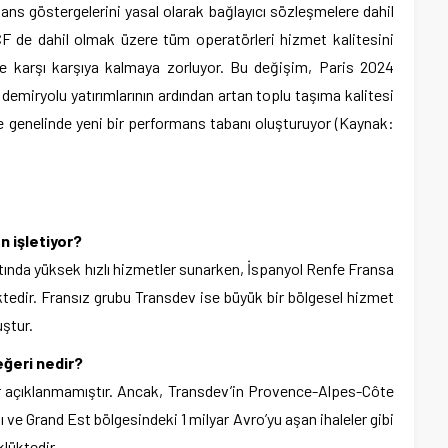
mans göstergelerini yasal olarak bağlayıcı sözleşmelere dahil
CF de dahil olmak üzere tüm operatörleri hizmet kalitesini
le karşı karşıya kalmaya zorluyor. Bu değişim, Paris 2024
 demiryolu yatırımlarının ardından artan toplu taşıma kalitesi
ke genelinde yeni bir performans tabanı oluşturuyor (Kaynak:
n işletiyor?
ttında yüksek hızlı hizmetler sunarken, İspanyol Renfe Fransa
ktedir. Fransız grubu Transdev ise büyük bir bölgesel hizmet
ştur.
eğeri nedir?
r açıklanmamıştır. Ancak, Transdev’in Provence-Alpes-Côte
ve Grand Est bölgesindeki 1 milyar Avro’yu aşan ihaleler gibi
lüktedir.