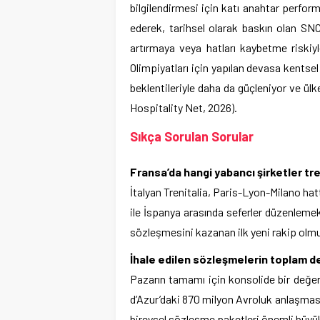
bilgilendirmesi için katı anahtar perfor
ederek, tarihsel olarak baskın olan SN
artırmaya veya hatları kaybetme riskiy
Olimpiyatları için yapılan devasa kentsel
beklentileriyle daha da güçleniyor ve ül
Hospitality Net, 2026).
Sıkça Sorulan Sorular
Fransa’da hangi yabancı şirketler tre
İtalyan Trenitalia, Paris-Lyon-Milano ha
ile İspanya arasında seferler düzenleme
sözleşmesini kazanan ilk yeni rakip olmu
İhale edilen sözleşmelerin toplam d
Pazarın tamamı için konsolide bir değe
d’Azur’daki 870 milyon Avroluk anlaşması 
bireysel sözleşme paketleri önemli büyük