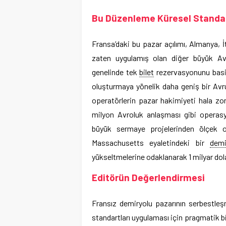
Bu Düzenleme Küresel Standart
Fransa’daki bu pazar açılımı, Almanya, İt
zaten uygulamış olan diğer büyük Avr
genelinde tek
bilet
rezervasyonunu basitl
oluşturmaya yönelik daha geniş bir Avru
operatörlerin pazar hakimiyeti hala zorl
milyon Avroluk anlaşması gibi opera
büyük sermaye projelerinden ölçek ol
Massachusetts eyaletindeki bir
demi
yükseltmelerine odaklanarak 1 milyar dol
Editörün Değerlendirmesi
Fransız demiryolu pazarının serbestleş
standartları uygulaması için pragmatik bir