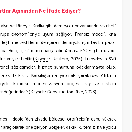
lar Açısından Ne İfade Ediyor?
alya ve Birleşik Krallık gibi demiryolu pazarlarında rekabeti
upa ekonomileriyle uyum sağlıyor. Fransız modeli, kıta
eştirme tekliflerini de içeren, demiryolu için tek bir pazar
pa Birliği girişiminin parçasıdır. Ancak, SNCF gibi mevcut
uklar yaratabilir (
Kaynak
: Reuters, 2026). Transdev’in 870
syonel sözleşmeler, hizmet sunumuna odaklanmakta olup,
arak farklıdır. Karşılaştırma yapmak gerekirse, ABD’nin
ryolu köprüsü
modernizasyon projesi,
ray
ve sistem
ar değerindedir (Kaynak: Construction Dive, 2026).
mesi, ideolojiden ziyade bölgesel otoritelerin daha yüksek
 araç olarak öne çıkıyor. Bölgeler, dakiklik, temizlik ve yolcu