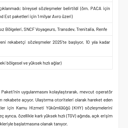
çıklanmadı; bireysel sözleşmeler belirtildi (örn. PACA için
 Est paketleri için 1 milyar Avro üzeri)
sız Bölgeleri, SNCF Voyageurs, Transdev, Trenitalia, Renfe
ni rekabetçi sözleşmeler 2025’te başlıyor, 10 yıla kadar
ki bölgesel ve yüksek hızlı ağlar)
 Paketi’nin uygulanmasını kolaylaştırarak, mevcut operatör
rı rekabete açıyor. Ulaştırma otoriteleri olarak hareket eden
metler için Kamu Hizmeti Yükümlülüğü (KHY) sözleşmelerini
eç ayrıca, özellikle karlı yüksek hızlı (TGV) ağında, açık erişim
skleriyle başlatmasına olanak tanıyor.