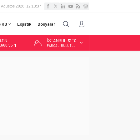
 Ağustos 2026, 12:13:38
HRS
Lojistik
Dosyalar
İSTANBUL
31°C
LTIN
.660,55
PARÇALI BULUTLU
İST
3.779,39
OLAR
7,7111
URO
5,1881