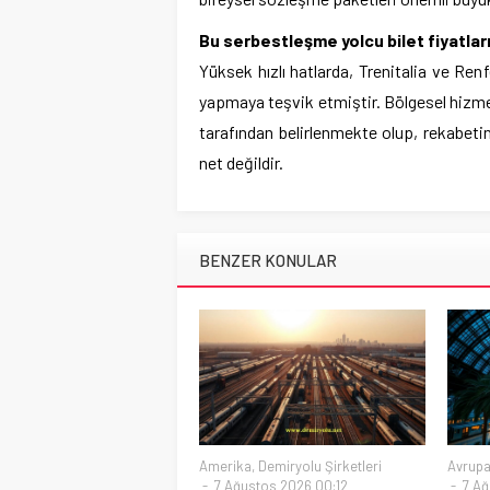
Bu serbestleşme yolcu bilet fiyatlar
Yüksek hızlı hatlarda, Trenitalia ve Ren
yapmaya teşvik etmiştir. Bölgesel hizmetl
tarafından belirlenmekte olup, rekabetin
net değildir.
BENZER KONULAR
Amerika
,
Demiryolu Şirketleri
Avrup
7 Ağustos 2026 00:12
7 Ağ