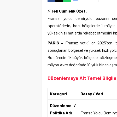
⚡ Tek Cümlelik Özet:
Fransa, yolcu demiryolu pazarını ser
operatörlerin, bazı bölgelerde 1 mily
yüksek hızlı hatlarda rekabet etmesini hız
PARİS –
Fransız yetkililer, 2025’ten i
sonuçlanan bölgesel ve yüksek hızlı yolcu
Bu sürecin ilk büyük bölgesel sözleşm
milyon Avro değerinde 10 yıllık bir anlaş
Düzenlemeye Ait Temel Bilgile
Kategori
Detay / Veri
Düzenleme /
Politika Adı
Fransa Yolcu Demiryo