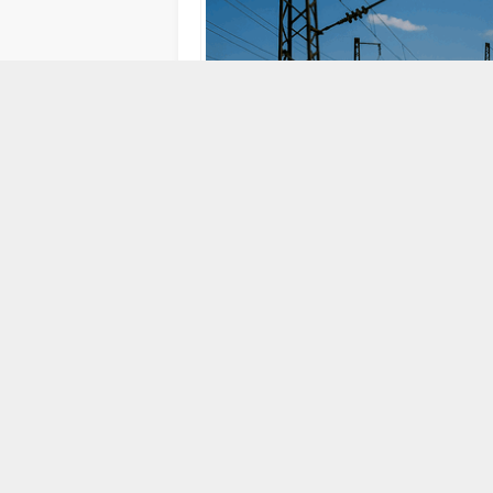
4 ŞUBAT 2010 00:19
ABONE OL
“`html