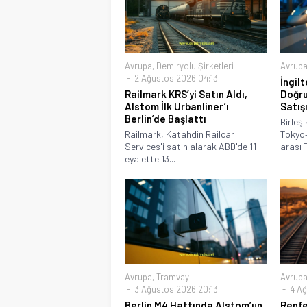
Avrupa
,
Demiryolu Şirketleri
Avrup
2 Ağustos 2026 04:13
İngil
Railmark KRS’yi Satın Aldı,
Doğru
Alstom İlk Urbanliner’ı
Satış
Berlin’de Başlattı
Birleşi
Railmark, Katahdin Railcar
Tokyo
Services'i satın alarak ABD'de 11
arası 
eyalette 13...
Avrupa
,
Tramvay
Avrup
3 Ağustos 2026 20:13
4 Ağ
Berlin M4 Hattında Alstom’un
Renfe