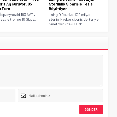
brit Ağ Kuruyor: 85
Sterlinlik Siparişle Tesis
n Euro
Büyütüyor
 İspanya’daki 183 AVE ve
Laing O'Rourke, 17,2 milyar
esafe trenine 10 Gbps...
sterlinlik rekor sipariş defteriyle
Smethwick'teki CHtM...