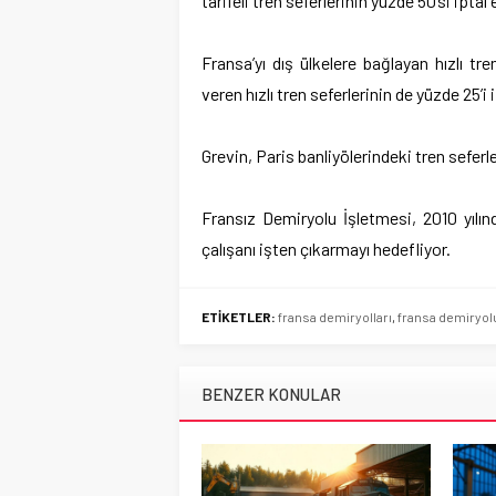
tarifeli tren seferlerinin yüzde 50’si ipta
Fransa’yı dış ülkelere bağlayan hızlı t
veren hızlı tren seferlerinin de yüzde 25’i i
Grevin, Paris banliyölerindeki tren seferle
Fransız Demiryolu İşletmesi, 2010 yılın
çalışanı işten çıkarmayı hedefliyor.
ETİKETLER:
fransa demiryolları
,
fransa demiryol
BENZER KONULAR