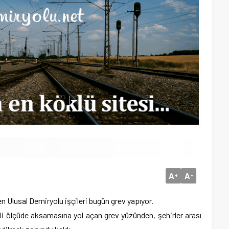
A
A
+
-
n Ulusal Demiryolu işçileri bugün grev yapıyor.
i ölçüde aksamasına yol açan grev yüzünden, şehirler arası