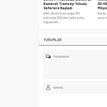
Kameralı Tramvayı Yolculu
5G Hi
Seferlere Başladı
Milyo
BVG, Berlin'in en yoğun M4
Renfe,
hattında 300'den fazla yolcu
uzun m
kapasiteli...
YORUMLAR