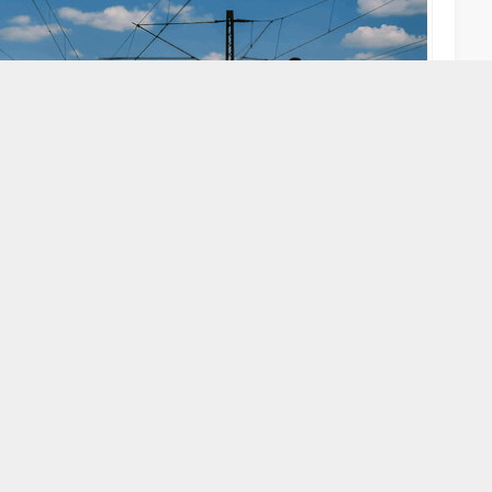
A
A
+
-