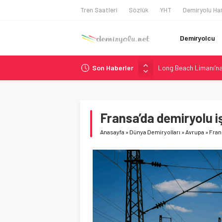
Tren Saatleri
Sözlük
YHT
Demiryolu Har
Demiryolcu
Son Haberler
Long Beach Limanı’na 
Madrid 6. Hat 2027’d
Laing O’Rourke, 17,2 M
İtalya’dan Yeni Otom
Fransa’da demiryolu iş
AAR, MIT ve Berkeley 
Anasayfa
»
Dünya Demiryolları
»
Avrupa
»
Fran