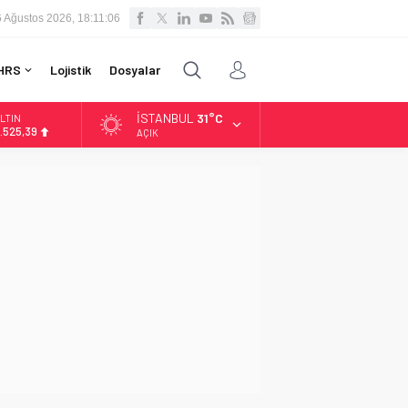
6 Ağustos 2026, 18:11:07
HRS
Lojistik
Dosyalar
İSTANBUL
31°C
LTIN
.525,39
AÇIK
İST
3.788,73
OLAR
7,5954
URO
5,0690