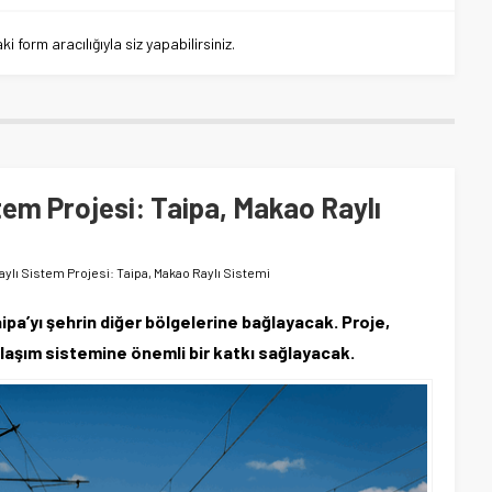
 form aracılığıyla siz yapabilirsiniz.
tem Projesi: Taipa, Makao Raylı
aylı Sistem Projesi: Taipa, Makao Raylı Sistemi
aipa’yı şehrin diğer bölgelerine bağlayacak. Proje,
ulaşım sistemine önemli bir katkı sağlayacak.