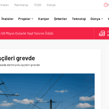
itaları
Marmaray
TCDD
Künye
İhaleler
Projeler
Kariyer
Şirketler
Teknoloji
Dünya
A
58 Milyon Dolarlık Yeşil Yatırım Ödülü
6
e Sürücüsüz: Kapasite %70 Artacak
B
1
ilyar Sterlinlik Siparişle Tesis Büyütüyor
otiv Demiryolu: 4.800 Ton CO2 Tasarrufu
çileri grevde
D
4
Dahil 4 Üniversiteyle Araştırma Konsorsiyumu Başlattı
sa’da demiryolu işçileri grevde
E
5