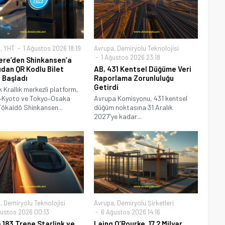
a
,
YHT
1 Ağustos 2026 18:19
Avrupa
,
Demiryolu Teknolojisi
1 Ağustos 2026 23:18
tere’den Shinkansen’a
dan QR Kodlu Bilet
AB, 431 Kentsel Düğüme Veri
ı Başladı
Raporlama Zorunluluğu
Getirdi
k Krallık merkezli platform,
–Kyoto ve Tokyo–Osaka
Avrupa Komisyonu, 431 kentsel
Tōkaidō Shinkansen...
düğüm noktasına 31 Aralık
2027'ye kadar...
a
,
Demiryolu Teknolojisi
Avrupa
,
Demiryolu Şirketleri
ustos 2026 00:13
6 Ağustos 2026 14:16
 183 Trene Starlink ve
Laing O’Rourke, 17,2 Milyar