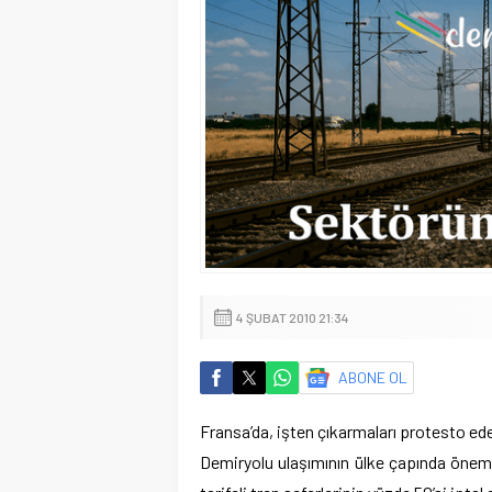
4 ŞUBAT 2010 21:34
ABONE OL
Fransa’da, işten çıkarmaları protesto ede
Demiryolu ulaşımının ülke çapında öneml