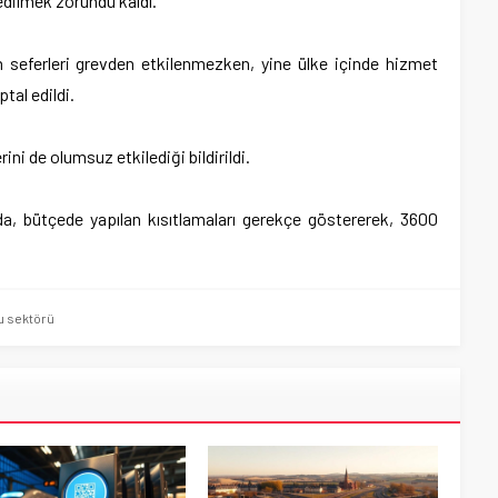
l edilmek zorundu kaldı.
ren seferleri grevden etkilenmezken, yine ülke içinde hizmet
ptal edildi.
rini de olumsuz etkilediği bildirildi.
da, bütçede yapılan kısıtlamaları gerekçe göstererek, 3600
u sektörü