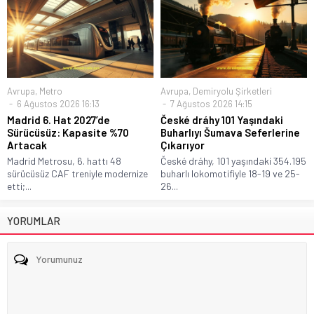
Avrupa
,
Metro
Avrupa
,
Demiryolu Şirketleri
6 Ağustos 2026 16:13
7 Ağustos 2026 14:15
Madrid 6. Hat 2027’de
České dráhy 101 Yaşındaki
Sürücüsüz: Kapasite %70
Buharlıyı Šumava Seferlerine
Artacak
Çıkarıyor
Madrid Metrosu, 6. hattı 48
České dráhy, 101 yaşındaki 354.195
sürücüsüz CAF treniyle modernize
buharlı lokomotifiyle 18-19 ve 25-
etti;...
26...
YORUMLAR