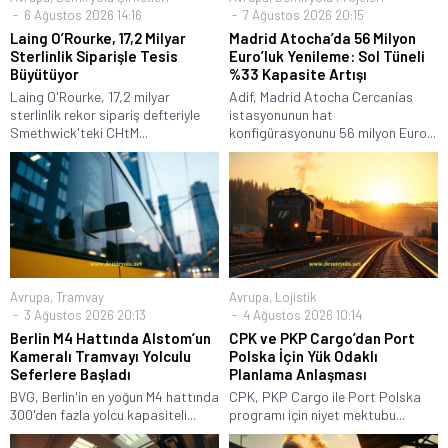
6 Ağustos 2026 14:16
7 Ağustos 2026 20:15
Laing O’Rourke, 17,2 Milyar
Madrid Atocha’da 56 Milyon
Sterlinlik Siparişle Tesis
Euro’luk Yenileme: Sol Tüneli
Büyütüyor
%33 Kapasite Artışı
Laing O'Rourke, 17,2 milyar
Adif, Madrid Atocha Cercanías
sterlinlik rekor sipariş defteriyle
istasyonunun hat
Smethwick'teki CHtM...
konfigürasyonunu 56 milyon Euro...
Avrupa
,
Tramvay
Avrupa
,
Lojistik
3 Ağustos 2026 20:13
4 Ağustos 2026 10:14
Berlin M4 Hattında Alstom’un
CPK ve PKP Cargo’dan Port
Kameralı Tramvayı Yolculu
Polska İçin Yük Odaklı
Seferlere Başladı
Planlama Anlaşması
BVG, Berlin'in en yoğun M4 hattında
CPK, PKP Cargo ile Port Polska
300'den fazla yolcu kapasiteli...
programı için niyet mektubu...