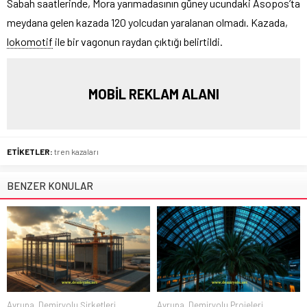
Sabah saatlerinde, Mora yarımadasının güney ucundaki Asopos’ta
meydana gelen kazada 120 yolcudan yaralanan olmadı. Kazada,
lokomotif
ile bir vagonun raydan çıktığı belirtildi.
MOBİL REKLAM ALANI
ETİKETLER:
tren kazaları
BENZER KONULAR
Avrupa
,
Demiryolu Şirketleri
Avrupa
,
Demiryolu Projeleri