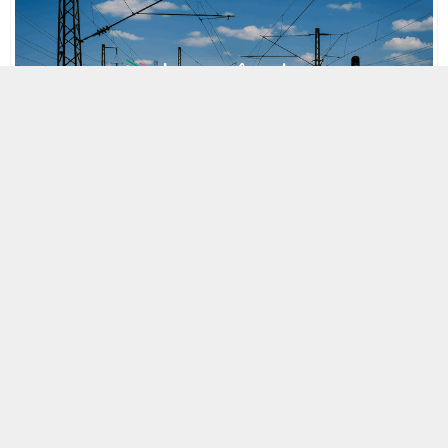
MOBİL REKLAM ALANI
10 ARALIK 2013 22:06
A
A
ABONE OL
+
-