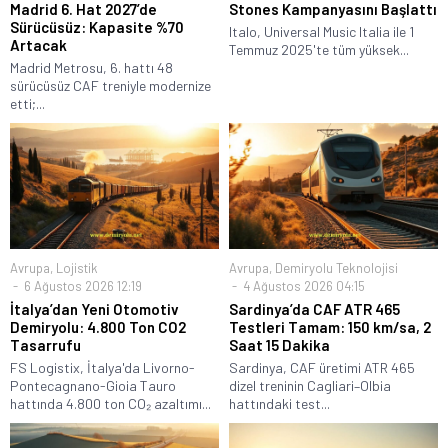
Madrid 6. Hat 2027’de
Stones Kampanyasını Başlattı
Sürücüsüz: Kapasite %70
Italo, Universal Music Italia ile 1
Artacak
Temmuz 2025'te tüm yüksek...
Madrid Metrosu, 6. hattı 48
sürücüsüz CAF treniyle modernize
etti;...
Avrupa
,
Lojistik
Avrupa
,
Demiryolu Teknolojisi
6 Ağustos 2026 12:19
4 Ağustos 2026 04:15
İtalya’dan Yeni Otomotiv
Sardinya’da CAF ATR 465
Demiryolu: 4.800 Ton CO2
Testleri Tamam: 150 km/sa, 2
Tasarrufu
Saat 15 Dakika
FS Logistix, İtalya'da Livorno-
Sardinya, CAF üretimi ATR 465
Pontecagnano-Gioia Tauro
dizel treninin Cagliari–Olbia
hattında 4.800 ton CO₂ azaltımı...
hattındaki test...