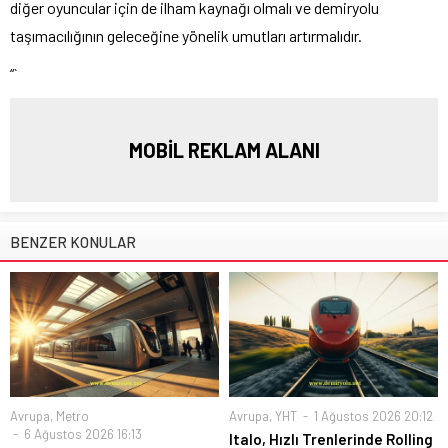
diğer oyuncular için de ilham kaynağı olmalı ve demiryolu
taşımacılığının geleceğine yönelik umutları artırmalıdır.
“`
MOBİL REKLAM ALANI
BENZER KONULAR
Avrupa
,
Metro
Avrupa
,
YHT
1 Ağustos 2026 20:12
6 Ağustos 2026 16:13
Italo, Hızlı Trenlerinde Rolling