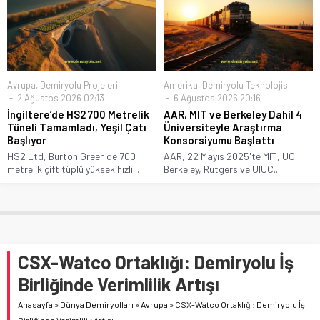
Avrupa
,
Demiryolu Projeleri
Amerika
,
Demiryolu Teknolojisi
2 Ağustos 2026 02:13
6 Ağustos 2026 20:16
İngiltere’de HS2 700 Metrelik
AAR, MIT ve Berkeley Dahil 4
Tüneli Tamamladı, Yeşil Çatı
Üniversiteyle Araştırma
Başlıyor
Konsorsiyumu Başlattı
HS2 Ltd, Burton Green'de 700
AAR, 22 Mayıs 2025'te MIT, UC
metrelik çift tüplü yüksek hızlı...
Berkeley, Rutgers ve UIUC...
CSX-Watco Ortaklığı: Demiryolu İş
Birliğinde Verimlilik Artışı
Anasayfa
»
Dünya Demiryolları
»
Avrupa
»
CSX-Watco Ortaklığı: Demiryolu İş
Birliğinde Verimlilik Artışı