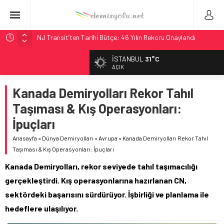
NJ Transit’ten Tarihi Bütçe: 46 Yılın Rekoru Onaylandı
Rocky Mountain, Güneş Enerjili Tesisten İlk Rayı Sevk Etti
İSTANBUL
31°C
AAR, MIT ve Berkeley Dahil 4 Üniversiteyle Araştırma
AÇIK
Konsorsiyumu Başlattı
Kanada Demiryolları Rekor Tahıl
Long Beach Limanı’na 58 Milyon Dolarlık Yeşil Yatırım Ödülü
Taşıması & Kış Operasyonları:
Chicago’da Metra Polisi BVLOS Drone’larla Müdahale
Süresini Kısalttı
İpuçları
Anasayfa
»
Dünya Demiryolları
»
Avrupa
»
Kanada Demiryolları Rekor Tahıl
Taşıması & Kış Operasyonları: İpuçları
Kanada Demiryolları, rekor seviyede tahıl taşımacılığı
gerçekleştirdi. Kış operasyonlarına hazırlanan CN,
sektördeki başarısını sürdürüyor. İşbirliği ve planlama ile
hedeflere ulaşılıyor.