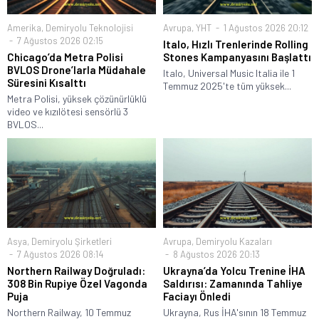
Amerika
,
Demiryolu Teknolojisi
Avrupa
,
YHT
1 Ağustos 2026 20:12
7 Ağustos 2026 02:15
Italo, Hızlı Trenlerinde Rolling
Chicago’da Metra Polisi
Stones Kampanyasını Başlattı
BVLOS Drone’larla Müdahale
Italo, Universal Music Italia ile 1
Süresini Kısalttı
Temmuz 2025'te tüm yüksek...
Metra Polisi, yüksek çözünürlüklü
video ve kızılötesi sensörlü 3
BVLOS...
Asya
,
Demiryolu Şirketleri
Avrupa
,
Demiryolu Kazaları
7 Ağustos 2026 08:14
8 Ağustos 2026 20:13
Northern Railway Doğruladı:
Ukrayna’da Yolcu Trenine İHA
308 Bin Rupiye Özel Vagonda
Saldırısı: Zamanında Tahliye
Puja
Faciayı Önledi
Northern Railway, 10 Temmuz
Ukrayna, Rus İHA'sının 18 Temmuz