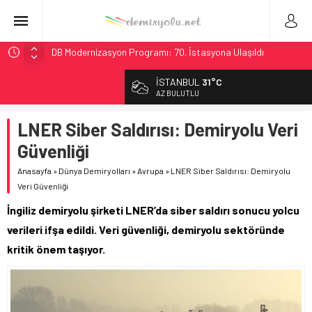
DB Modernizasyon Programı: 70. İstasyona Ulaşıldı
GB Railfreight İngiltere’de Lider, Class 99’lar 2026’da Yolda
İSTANBUL
31°C
İngiltere Demiryolunda Tarihi Entegrasyon: GBR Anglia
AZ BULUTLU
Resmen Başladı
LNER Siber Saldırısı: Demiryolu Veri
Malezya Havayolları, TGV ile 28 Fransız Şehrine Tek Bilet
Güvenliği
Ukrayna’da Yolcu Trenine İHA Saldırısı: Zamanında Tahliye
Faciayı Önledi
Anasayfa
»
Dünya Demiryolları
»
Avrupa
»
LNER Siber Saldırısı: Demiryolu
Veri Güvenliği
İngiliz demiryolu şirketi LNER’da siber saldırı sonucu yolcu
verileri ifşa edildi. Veri güvenliği, demiryolu sektöründe
kritik önem taşıyor.