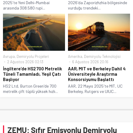
2025'te Yeni Delhi–Mumbai
2026'da Zaporizhzhia bölgesinde
arasında 308.580 rupi...
vurduğu trendeki...
Avrupa
,
Demiryolu Projeleri
Amerika
,
Demiryolu Teknolojisi
2 Ağustos 2026 02:13
6 Ağustos 2026 20:16
İngiltere’de HS2 700 Metrelik
AAR, MIT ve Berkeley Dahil 4
Tüneli Tamamladı, Yeşil Çatı
Üniversiteyle Araştırma
Başlıyor
Konsorsiyumu Başlattı
HS2 Ltd, Burton Green'de 700
AAR, 22 Mayıs 2025'te MIT, UC
metrelik çift tüplü yüksek hızlı...
Berkeley, Rutgers ve UIUC...
ZEMU: Sıfır Emisyonlu Demiryolu