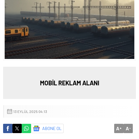
MOBİL REKLAM ALANI
13 EYLÜL 2025 04:13
A
A
ABONE OL
+
-