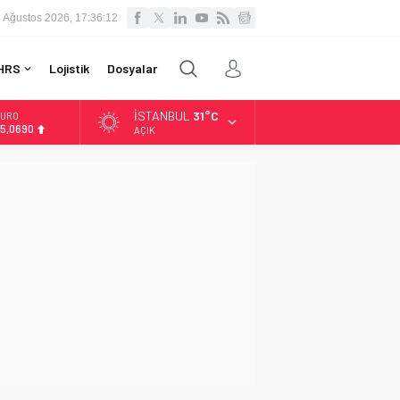
 Ağustos 2026, 17:36:13
HRS
Lojistik
Dosyalar
İSTANBUL
31°C
LTIN
.525,39
AÇIK
İST
3.788,73
OLAR
7,5954
URO
5,0690