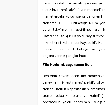
uzun mesafeli trenlerdeki yükseliş yer 
(ucuz hızlı tren), Alvia (uzun mesafeli t
hizmetlerdeki yolcu sayısında önemli b
trenlerde, %10.9’luk bir artışla 17.9 mily
sefer takvimlerinin getirilmesi gibi h
Haziran’da ise, günlük yolcu sayısı rekor
hizmetlerini kullanması kaydedildi. Bu, b
nedenlerinden biri de Galisya-Kastilya
seçeneklerinin genişletilmesi.
Filo Modernizasyonunun Rolü
Renfe’nin devam eden filo modernizas
deneyiminin iyileştirilmesinde kilit rol o
trenleri, koltuk kapasitesinin artırılmas
trenler, yolcu konforunu ve verimliliği
operatörün yolcu deneyimini iyileşti