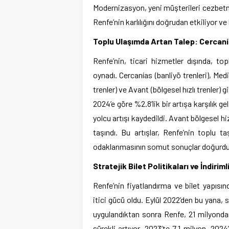
Modernizasyon, yeni müşterileri cezbetm
Renfe’nin karlılığını doğrudan etkiliyor ve
Toplu Ulaşımda Artan Talep: Cercaní
Renfe’nin, ticari hizmetler dışında, t
oynadı. Cercanías (banliyö trenleri), Med
trenler) ve Avant (bölgesel hızlı trenler)
2024’e göre %2.8’lik bir artışa karşılık ge
yolcu artışı kaydedildi. Avant bölgesel h
taşındı. Bu artışlar, Renfe’nin toplu ta
odaklanmasının somut sonuçlar doğurdu
Stratejik Bilet Politikaları ve İndiriml
Renfe’nin fiyatlandırma ve bilet yapısınd
itici gücü oldu. Eylül 2022’den bu yana,
uygulandıktan sonra Renfe, 21 milyondan 
sürekli artıyor, 2023’te 7.1 milyon, 2024’