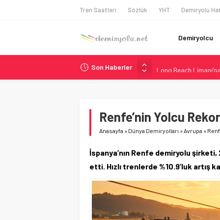
Tren Saatleri
Sözlük
YHT
Demiryolu Har
Demiryolcu
Son Haberler
Long Beach Limanı’na 
Madrid 6. Hat 2027’d
Laing O’Rourke, 17,2 M
İtalya’dan Yeni Otom
Renfe’nin Yolcu Rekoru
AAR, MIT ve Berkeley 
Anasayfa
»
Dünya Demiryolları
»
Avrupa
»
Renf
İspanya’nın Renfe demiryolu şirketi, 2
etti. Hızlı trenlerde %10.9’luk artış k