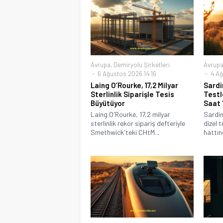
Avrupa
,
Demiryolu Şirketleri
Avrup
6 Ağustos 2026 14:16
4 Ağ
Laing O’Rourke, 17,2 Milyar
Sardi
Sterlinlik Siparişle Tesis
Testl
Büyütüyor
Saat 
Laing O'Rourke, 17,2 milyar
Sardin
sterlinlik rekor sipariş defteriyle
dizel t
Smethwick'teki CHtM...
hattınd