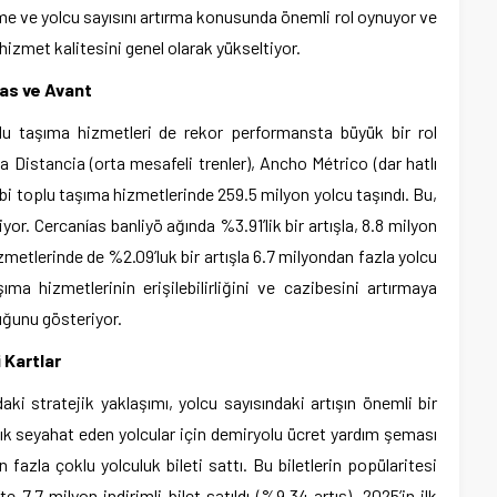
e ve yolcu sayısını artırma konusunda önemli rol oynuyor ve
 hizmet kalitesini genel olarak yükseltiyor.
as ve Avant
oplu taşıma hizmetleri de rekor performansta büyük bir rol
ia Distancia (orta mesafeli trenler), Ancho Métrico (dar hatlı
 gibi toplu taşıma hizmetlerinde 259.5 milyon yolcu taşındı. Bu,
liyor. Cercanías banliyö ağında %3.91’lik bir artışla, 8.8 milyon
izmetlerinde de %2.09’luk bir artışla 6.7 milyondan fazla yolcu
şıma hizmetlerinin erişilebilirliğini ve cazibesini artırmaya
ğunu gösteriyor.
i Kartlar
aki stratejik yaklaşımı, yolcu sayısındaki artışın önemli bir
 sık seyahat eden yolcular için demiryolu ücret yardım şeması
fazla çoklu yolculuk bileti sattı. Bu biletlerin popülaritesi
te 7.7 milyon indirimli bilet satıldı (%9.34 artış). 2025’in ilk