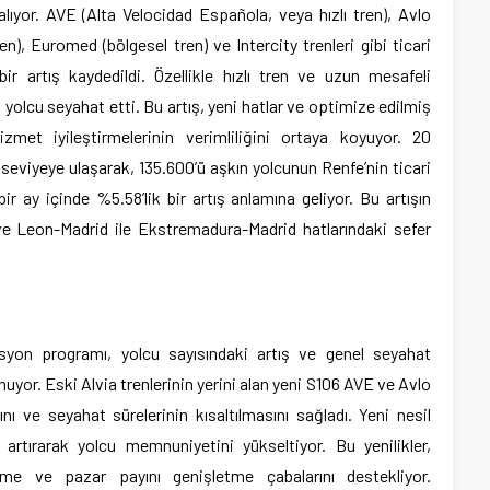
alıyor. AVE (Alta Velocidad Española, veya hızlı tren), Avlo
ren), Euromed (bölgesel tren) ve Intercity trenleri gibi ticari
ir artış kaydedildi. Özellikle hızlı tren ve uzun mesafeli
on yolcu seyahat etti. Bu artış, yeni hatlar ve optimize edilmiş
izmet iyileştirmelerinin verimliliğini ortaya koyuyor. 20
 seviyeye ulaşarak, 135.600’ü aşkın yolcunun Renfe’nin ticari
ir ay içinde %5.58’lik bir artış anlamına geliyor. Bu artışın
 ve Leon-Madrid ile Ekstremadura-Madrid hatlarındaki sefer
yon programı, yolcu sayısındaki artış ve genel seyahat
ynuyor. Eski Alvia trenlerinin yerini alan yeni S106 AVE ve Avlo
ını ve seyahat sürelerinin kısaltılmasını sağladı. Yeni nesil
 artırarak yolcu memnuniyetini yükseltiyor. Bu yenilikler,
rme ve pazar payını genişletme çabalarını destekliyor.