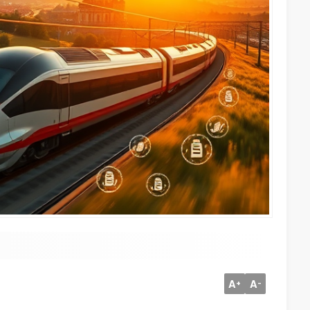
A
A
+
-