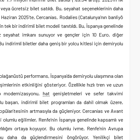
 veya ücretsiz bilet satıldı. Bu, seyahat seçeneklerinin daha
or. Haziran 2025’te, Cercanías, Rodalies (Catalunya’nın banliyö
n tek bir indirimli bilet modeli tanıtıldı. Bu, İspanya genelinde
ız seyahat imkanı sunuyor ve gençler için 10 Euro, diğer
 Bu indirimli biletler daha geniş bir yolcu kitlesi için demiryolu
ği olağanüstü performans, İspanya’da demiryolu ulaşımına olan
şimlerinin etkinliğini gösteriyor. Özellikle hızlı tren ve uzun
ilo modernizasyonu,
hat
genişletmeleri ve sefer takvimi
 Bu başarı, indirimli bilet programları da dahil olmak üzere,
opülaritesinin artmasıyla da güçleniyor. Cercanías ve Avant
li olumlu eğilimler, Renfe’nin İspanya genelinde kapsamlı ve
arlılığını ortaya koyuyor. Bu olumlu ivme, Renfe’nin Avrupa
u daha da güçlendirmesini öngörüyor. Yenilikçi bilet