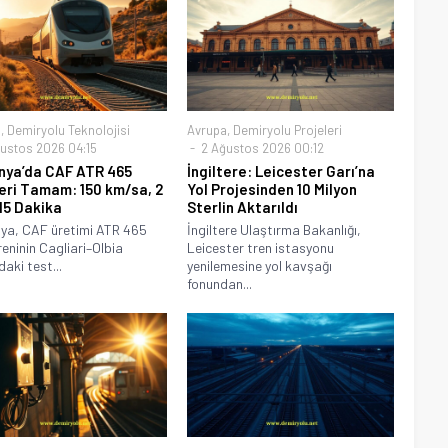
a
,
Demiryolu Teknolojisi
Avrupa
,
Demiryolu Projeleri
ustos 2026 04:15
2 Ağustos 2026 00:12
nya’da CAF ATR 465
İngiltere: Leicester Garı’na
eri Tamam: 150 km/sa, 2
Yol Projesinden 10 Milyon
15 Dakika
Sterlin Aktarıldı
ya, CAF üretimi ATR 465
İngiltere Ulaştırma Bakanlığı,
reninin Cagliari–Olbia
Leicester tren istasyonu
aki test...
yenilemesine yol kavşağı
fonundan...