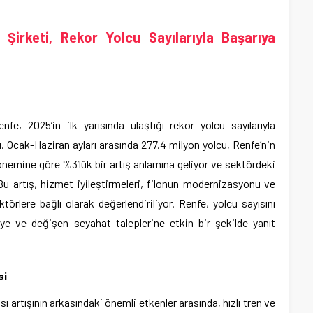
 Şirketi, Rekor Yolcu Sayılarıyla Başarıya
nfe, 2025’in ilk yarısında ulaştığı rekor yolcu sayılarıyla
 Ocak-Haziran ayları arasında 277.4 milyon yolcu, Renfe’nin
dönemine göre %3’lük bir artış anlamına geliyor ve sektördeki
u artış, hizmet iyileştirmeleri, filonun modernizasyonu ve
aktörlere bağlı olarak değerlendiriliyor. Renfe, yolcu sayısını
eye ve değişen seyahat taleplerine etkin bir şekilde yanıt
si
ısı artışının arkasındaki önemli etkenler arasında, hızlı tren ve